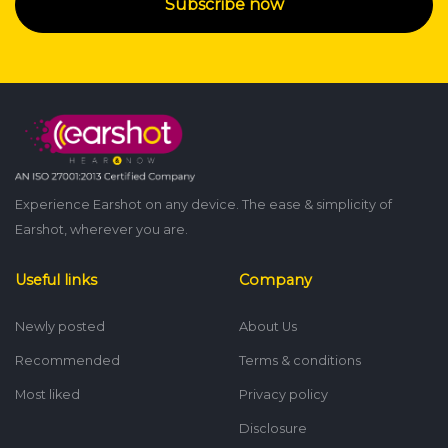
Subscribe now
Experience Earshot on any device. The ease & simplicity of
Earshot, wherever you are.
Useful links
Company
Newly posted
About Us
Recommended
Terms & conditions
Most liked
Privacy policy
Disclosure