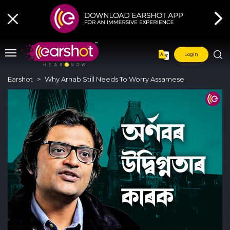
Login
Earshot
Why Arnab Still Needs To Worry Assamese