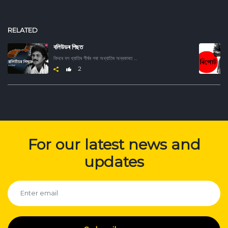
RELATED
বলিউডৰ পিছত
কিদৰে যশ খ্যাতিৰ শীৰ্ষৰ পৰা অখ্যাতিৰ অন্ধকাৰত হেৰাই গ'ল বলিউডৰ এইসকল উজ্জ্বল তাৰকা। জানিবৰ বাবে শুনক এই অডিও ছিৰিজ।
2
For our latest news and
updates