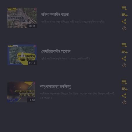
দক্ষিণ নলবাৰীৰ যাতনা
স্বাধীনতাৰ সাত দশকৰ পিছতো সাঙী ভাৰেই এম্বুলেন্স দক্ষিণ নলবাৰীত
10:51
দোদতিয়াবাসীৰ অপেক্ষা
সুদীৰ্ঘ সাতটা দশকজুৰি কিহৰ অপেক্ষাত দোদতিয়াবাসী।
11:14
অন্ধকাৰাচ্ছন্ন জনশিমলু
স্বাধীনতাৰ সত্তৰ বছৰ পিছতো কিয় বিদ্যুৎ সংযোগৰ পৰা বঞ্চিত দিছপুৰৰ সমীপৱৰ্তী
এই গাঁওখন।
10:55