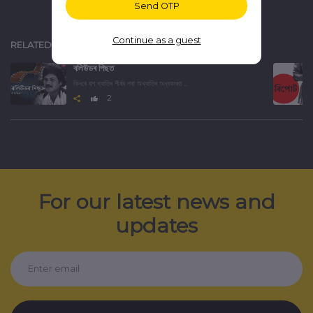
Send OTP
Continue as a guest
RELATED
বলিউডৰ পিছত
কিদৰে যশ খ্যাতিৰ শীৰ্ষৰ পৰা অখ্যাতিৰ অন্ধকাৰত হেৰাই গ'ল বলিউডৰ এইসকল উজ্জ্বল তাৰকা। জানিবৰ বাবে শুনক এই অডিও ছিৰিজ।
2
For our latest news and
updates