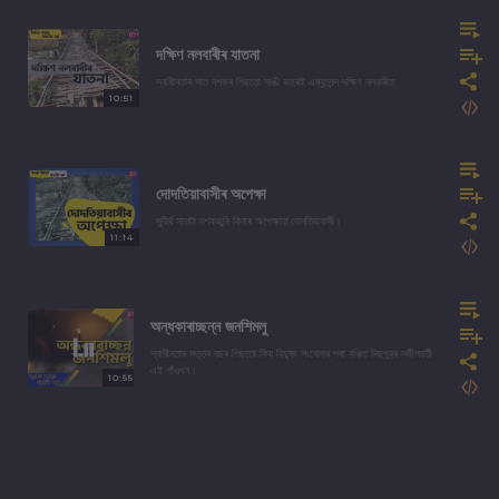
দক্ষিণ নলবাৰীৰ যাতনা
স্বাধীনতাৰ সাত দশকৰ পিছতো সাঙী ভাৰেই এম্বুলেন্স দক্ষিণ নলবাৰীত
10:51
দোদতিয়াবাসীৰ অপেক্ষা
সুদীৰ্ঘ সাতটা দশকজুৰি কিহৰ অপেক্ষাত দোদতিয়াবাসী।
11:14
অন্ধকাৰাচ্ছন্ন জনশিমলু
স্বাধীনতাৰ সত্তৰ বছৰ পিছতো কিয় বিদ্যুৎ সংযোগৰ পৰা বঞ্চিত দিছপুৰৰ সমীপৱৰ্তী
এই গাঁওখন।
10:55