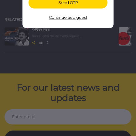
Send OTP
Continue as a guest
RELATED
বলিউডৰ পিছত
কিদৰে যশ খ্যাতিৰ শীৰ্ষৰ পৰা অখ্যাতিৰ অন্ধকাৰত হেৰাই গ'ল বলিউডৰ এইসকল উজ্জ্বল তাৰকা। জানিবৰ বাবে শুনক এই অডিও ছিৰিজ।
2
For our latest news and
updates