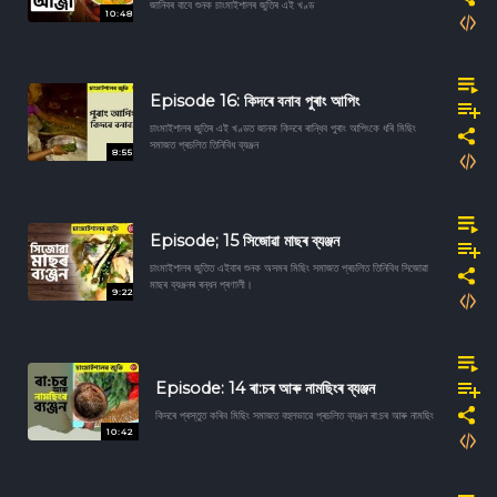
জানিবৰ বাবে শুনক চাংমাইশালৰ জুতিৰ এই খণ্ড
10:48
Episode 16: কিদৰে বনাব পুৰাং আপিং
চাংমাইশালৰ জুতিৰ এই খণ্ডত জানক কিদৰে ৰান্ধিব পুৰাং আপিংকে ধৰি মিছিং
সমাজত প্ৰচলিত তিনিবিধ ব্যঞ্জন
8:55
Episode; 15 সিজোৱা মাছৰ ব্যঞ্জন
চাংমাইশালৰ জুতিত এইবাৰ শুনক অসমৰ মিছিং সমাজত প্ৰচলিত তিনিবিধ সিজোৱা
মাছৰ ব্যঞ্জনৰ ৰন্ধন প্ৰণালী।
9:22
Episode: 14 ৰা:চৰ আৰু নামছিংৰ ব্যঞ্জন
কিদৰে প্ৰস্তুত কৰিব মিছিং সমাজত বহুলভাৱে প্ৰচলিত ব্যঞ্জন ৰা:চৰ আৰু নামছিং
10:42