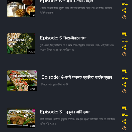
Episode-6-গাহৰিৰ কলিজাৰ ৰেছিপি
এইবাৰ চাংমাইশালৰ জুতিত শুনক গাহৰিৰ কলিজাৰ ৰেছিপিকে ধৰি মিছিং সমাজৰ
তিনিবিধ ব্যঞ্জন।
10:
Episode: 5-বিহঢেকীয়াৰে মাংস
মুৰ্গী সেকা, বিহঢেকীয়াৰে মাংস আৰু তিত ভেঁকুৰীৰ সতে কল পচলা- এই তিনিওবিধ
ব্যঞ্জনৰ বিষয়ে জানক এই প্ৰতিবেদনত
10:28
Episode: 4-কাৰ্বি সমাজত প্ৰচলিত গাহৰিৰ ব্যঞ্জন
কিদৰে বনাব চুঙাত দিয়া গাহৰি
7:01
Episode: 3 - কুকুৰাৰ কাৰ্বি ব্যঞ্জন
কাৰ্বি সমাজত প্ৰচলিত কুকুৰাৰ তিনিবিধ জনপ্ৰিয় ব্যঞ্জন জানিবলৈ শুনক চাংমাইশালৰ
জুতিৰ এই খণ্ড।
7:23