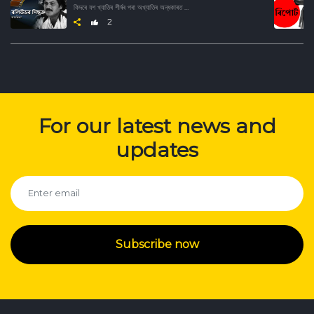
কিদৰে যশ খ্যাতিৰ শীৰ্ষৰ পৰা অখ্যাতিৰ অন্ধকাৰত হেৰাই গ'ল বলিউডৰ এইসকল উজ্জ্বল তাৰকা। জানিবৰ বাবে শুনক এই অডিও ছিৰিজ।
2
For our latest news and
updates
Subscribe now