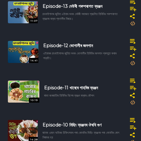
Episode-13 দেউৰী পৰম্পৰাগত ব্যঞ্জন
চাংমাইশালৰ জুতিত এইবাৰ শুনক দেউৰী সমাজত প্ৰচলিত তিনিবিধ পৰম্পৰাগত
ব্যঞ্জনৰ ৰন্ধন প্ৰণালীৰ বিষয়ে।
11:07
Episode-12 ভোগালীৰ জলপান
এইবাৰৰ চাংমাইশালৰ জুতিত শুনক ভোগালীৰ তিনিবিধ জলপান প্ৰস্তুত কৰাৰ
পদ্ধতি।
14:41
Episode-11 খাৰেৰে গাহৰিৰ ব্যঞ্জন
ৰাভা জনজাতিৰ তিনিবিধ বিশেষ ব্যঞ্জন ৰন্ধাৰ কৌশল
10:19
Episode-10 মিছিং ব্যঞ্জনৰ ঔষধি গুণ
জানক এজন অভিজ্ঞ চিকিৎসকৰ পৰা কোনবিধ মিছিং ব্যঞ্জনৰ পৰা কোনবিধ ৰোগ
নিৰাময় হয়
14:28