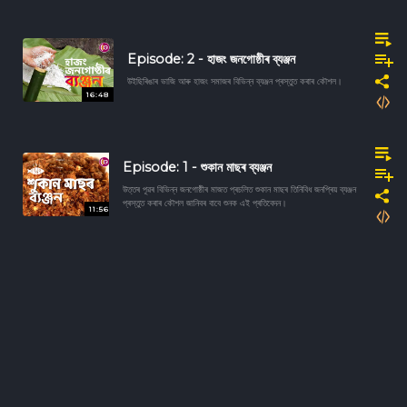
Episode: 2 - হাজং জনগোষ্ঠীৰ ব্যঞ্জন
উইছিৰিঙাৰ ভাজি আৰু হাজং সমাজৰ বিভিন্ন ব্যঞ্জন প্ৰস্তুত কৰাৰ কৌশল।
16:48
Episode: 1 - শুকান মাছৰ ব্যঞ্জন
উত্তৰ পূৱৰ বিভিন্ন জনগোষ্ঠীৰ মাজত প্ৰচলিত শুকান মাছৰ তিনিবিধ জনপ্ৰিয় ব্যঞ্জন
প্ৰস্তুত কৰাৰ কৌশল জানিবৰ বাবে শুনক এই প্ৰতিবেদন।
11:56