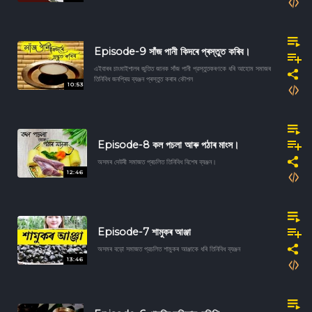
Episode-9 সাঁজ পানী কিদৰে প্ৰস্তুত কৰিব।
এইবাৰৰ চাংমাইশালৰ জুতিত জানক সাঁজ পানী প্রস্তুতকৰণকে ধৰি আহোম সমাজৰ
তিনিবিধ জনপ্ৰিয় ব্যঞ্জন প্ৰস্তুত কৰাৰ কৌশল
10:53
Episode-8 কল পচলা আৰু পঠাৰ মাংস।
অসমৰ দেউৰী সমাজত প্ৰচলিত তিনিবিধ বিশেষ ব্যঞ্জন।
12:46
Episode-7 শামুকৰ আঞ্জা
অসমৰ বড়ো সমাজত প্রচলিত শামুকৰ আঞ্জাকে ধৰি তিনিবিধ ব্যঞ্জন
13:46