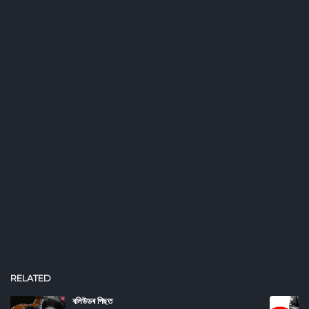
RELATED
বলিউডৰ পিছত