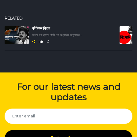
RELATED
বলিউডৰ পিছত
কিদৰে যশ খ্যাতিৰ শীৰ্ষৰ পৰা অখ্যাতিৰ অন্ধকাৰত হেৰাই গ'ল বলিউডৰ এইসকল উজ্জ্বল তাৰকা। জানিবৰ বাবে শুনক এই অডিও ছিৰিজ।
2
For our latest news and
updates