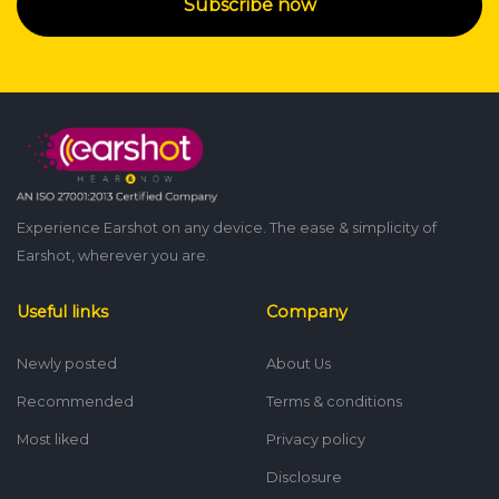
Subscribe now
Experience Earshot on any device. The ease & simplicity of
Earshot, wherever you are.
Useful links
Company
Newly posted
About Us
Recommended
Terms & conditions
Most liked
Privacy policy
Disclosure