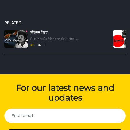
RELATED
বলিউডৰ পিছত
কিদৰে যশ খ্যাতিৰ শীৰ্ষৰ পৰা অখ্যাতিৰ অন্ধকাৰত হেৰাই গ'ল বলিউডৰ এইসকল উজ্জ্বল তাৰকা। জানিবৰ বাবে শুনক এই অডিও ছিৰিজ।
2
For our latest news and
updates