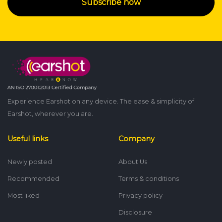
Subscribe now
Experience Earshot on any device. The ease & simplicity of
Earshot, wherever you are.
Useful links
Company
Newly posted
About Us
Recommended
Terms & conditions
Most liked
Privacy policy
Disclosure