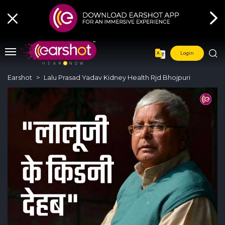
Login
Earshot
Lalu Prasad Yadav Kidney Health Rjd Bhojpuri