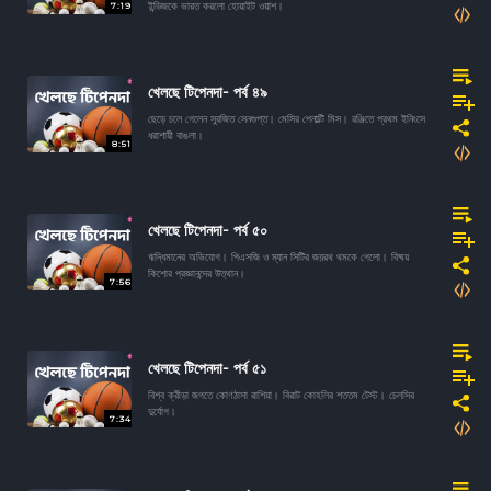
7:19
ইন্ডিজকে ভারত করলো হোয়াইট ওয়াশ।
খেলছে টিপেনদা- পর্ব ৪৯
ছেড়ে চলে গেলেন সুরজিত সেনগুপ্ত। মেসির পেনাল্টি মিস। রঞ্জিতে প্রথম ইনিংসে
ধরাশায়ী বাঙলা।
8:51
খেলছে টিপেনদা- পর্ব ৫০
ঋদ্ধিমানের অভিযোগ। পিএসজি ও ম্যান সিটির জয়রথ থমকে গেলো। বিষ্ময়
কিশোর প্রজ্ঞানন্দের উত্থান।
7:56
খেলছে টিপেনদা- পর্ব ৫১
বিশ্ব ক্রীড়া জগতে কোণঠাসা রাশিয়া। বিরাট কোহলির শততম টেস্ট। চেলসির
দুর্যোগ।
7:34