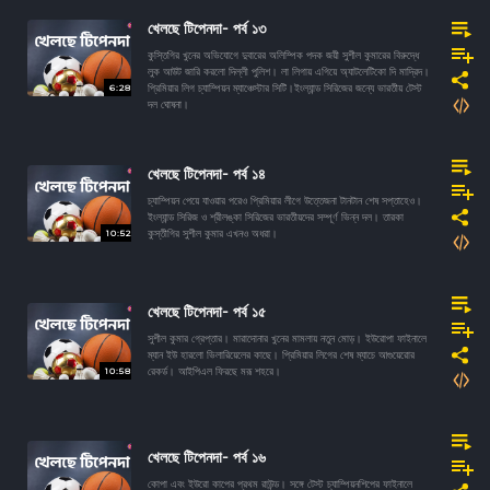
খেলছে টিপেনদা- পর্ব ১৩
কুস্তিগির খুনের অভিযোগে দুবারের অলিম্পিক পদক জয়ী সুশীল কুমারের বিরুদ্ধে
লুক আউট জারি করলো দিল্লী পুলিশ। লা লিগায় এগিয়ে অ্যাটলেটিকো দি মাদ্রিদ।
6:28
প্রিমিয়ার লিগ চ্যাম্পিয়ন ম্যাঞ্চেস্টার সিটি।ইংল্যান্ড সিরিজের জন্যে ভারতীয় টেস্ট
দল ঘোষনা।
খেলছে টিপেনদা- পর্ব ১৪
চ্যাম্পিয়ন পেয়ে যাওয়ার পরেও প্রিমিয়ার লীগে উত্তেজনা টানটান শেষ সপ্তাহেও।
ইংল্যান্ড সিরিজ ও শ্রীলঙ্কা সিরিজের ভারতীয়দের সম্পূর্ণ ভিন্ন দল। তারকা
10:52
কুস্তীগির সুশীল কুমার এখনও অধরা।
খেলছে টিপেনদা- পর্ব ১৫
সুশীল কুমার গ্রেপ্তার। মারাদোনার খুনের মামলায় নতুন মোড়। ইউরোপা ফাইনালে
ম্যান ইউ হারলো ভিলারিয়েলের কাছে। প্রিমিয়ার লিগের শেষ ম্যাচে আগুয়েরোর
10:58
রেকর্ড। আইপিএল ফিরছে মরূ শহরে।
খেলছে টিপেনদা- পর্ব ১৬
কোপা এবং ইউরো কাপের প্রথম রাউন্ড। সঙ্গে টেস্ট চ্যাম্পিয়নশিপের ফাইনালে