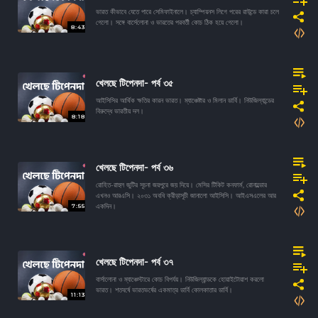
ভারত কীভাবে যেতে পারে সেমিফাইনালে। চ্যাম্পিয়নস লিগে পরের রাউন্ডে কারা চলে
গেলো। সঙ্গে বার্সেলোনা ও ভারতের পরবর্তী কোচ ঠিক হয়ে গেলো।
8:43
খেলছে টিপেনদা- পর্ব ৩৫
আইসিসির আর্থিক ক্ষতির কারন ভারত। ম্যাঞ্চেষ্টার ও মিলান ডার্বি। নিউজিল্যান্ডের
বিরুদ্ধে ভারতীয় দল।
8:18
খেলছে টিপেনদা- পর্ব ৩৬
রোহিত-রাহুল জুটির সূচনা জয়পুরে জয় দিয়ে। মেসির টিকিট কনফার্ম, রোনাল্ডোর
এখনও আরএসি। ২০৩১ অবধি ক্রীড়াসূচী জানালো আইসিসি। আইএসএলের আর
7:55
একদিন।
খেলছে টিপেনদা- পর্ব ৩৭
বার্সালোনা ও ম্যাঞ্চেস্টারে কোচ বিপর্যয়। নিউজিল্যান্ডকে হোয়াইটোয়াশ করলো
ভারত। শতবর্ষে ভারতভর্ষের একমাত্র ডার্বি কোলকাতার ডার্বি।
11:13