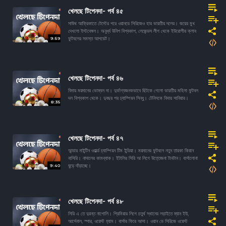
খেলছে টিপেনদা- পর্ব ৪৫
সাউথ আফ্রিকাতে টেস্টের পরে ওয়ানডে সিরিজেও হার ভারতীয় দলের। জয়ের মুখ
দেখলো ইস্টবেঙ্গল। অনুর্ধ্ব উনিশ বিশ্বকাপ, লেজেন্ডস লীগ থেকে ইউরোপীয় ক্লাব
9:59
ফুটবলের সমস্ত আপডেট।
খেলছে টিপেনদা- পর্ব ৪৬
বিদায় ময়দানের ভোম্বল দা। দুর্ভাগ্যজনকভাবে ছিটকে গেলো ভারতীয় মহিলা ফুটবল
দল বিশ্বকাপ থেকে। দুবছর পর চ্যাম্পিয়ন সিন্ধু। টেনিসকে বিদায় সানিয়ার।
8:35
খেলছে টিপেনদা- পর্ব ৪৭
আন্ডার নাইন্টিন ওয়ার্ল্ড চ্যাম্পিয়ন টিম ইন্ডিয়া। ময়দানের ফুটবলে নতুন তারকা কিয়ান
নাসিরি। নাদালের কামব্যাক। ইটালির সিরি আ লিগে উত্তেজনা টানটান। বার্সালোনা
9:40
ঘুড়ে দাঁড়াচ্ছে।
খেলছে টিপেনদা- পর্ব ৪৮
সিরি এ তে দুরন্ত নাপোলি। প্রিমিয়ার লিগে চতুর্থ স্থানের লড়াইতে ম্যান ইউ,
আর্সেনাল, স্পার, ওয়েস্ট হ্যাম। বার্সার ফিরে আসা। ওয়ান ডে সিরিজে ওয়েস্ট