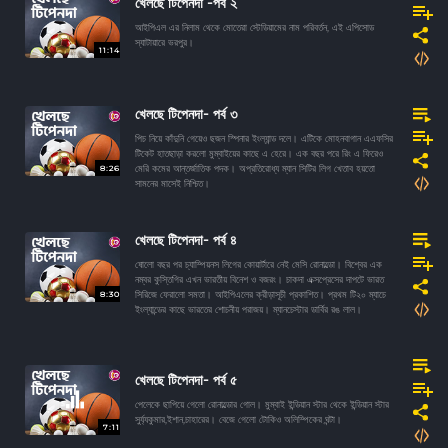
খেলছে টিপেনদা -পর্ব ২
আইপিএল এর নিলাম থেকে মোতেরা স্টেডিয়ামের নাম পরিবর্তন, এই এপিসোড
স্যাটায়ারে ভরপুর।
11:14
খেলছে টিপেনদা- পর্ব ৩
পিচ নিয়ে কাঁদুনি গেয়েও ছজন স্পিনার ইংল্যান্ড দলে। এটিকে মোহনবাগান এএফসির
টিকেট হাতছাড়া করলো মুম্বাইয়ের কাছে এ হেরে। এক বছর পরে রিং এ ফিরেও
8:26
মেরি কমের আন্তর্জাতিক পদক। অপ্রতিরোধ্য ম্যান সিটির লিগ খেতাব হয়তো
সামনের মাসেই নিশ্চিত।
খেলছে টিপেনদা- পর্ব ৪
ষোলো বছর পর চ্যাম্পিয়নস লিগের কোয়ার্টারে নেই মেসি রোনাল্ডো। বিশ্বের এক
নম্বর কুস্তিগির এখন ভারতীয় বিনেশ ও বজরং। চাকদা এক্সপ্রেসের দাপটে ভারত
8:30
সিরিজে ফেরালো সমতা। আইপিএলের ক্রীড়াসূচী প্রকাশিত। প্রথম টি২০ ম্যাচে
ইংল্যান্ডের কাছে ভারতের শোচনীয় পরাজয়। ম্যানচেস্টার ডার্বির রঙ লাল।
খেলছে টিপেনদা- পর্ব ৫
পেলেকে ছাপিয়ে গেলো রোনাল্ডোর গোল। মুম্বাই ইন্ডিয়ান স্টার থেকে ইন্ডিয়ান স্টার
সুর্য্যকুমার,ইশান,চাহারের। বেজে গেলো টোকিও অলিম্পিকের ঘন্টা।
7:11