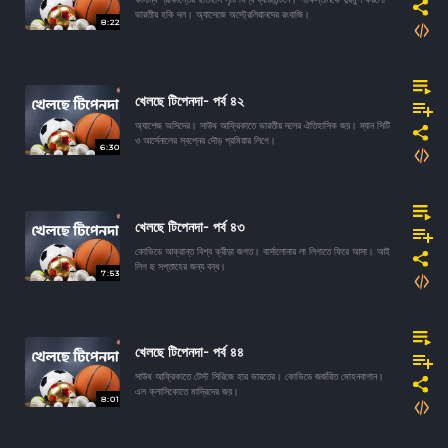
ভারতীয় হকি দল। অ্যাসেজে অস্ট্রেলিয়ানদের রংবাজি।
8:22
খেলছে টিপেনদা- পর্ব ৪২
অ্যাশেজ অসিদের। সাউথ আফ্রিকাতে ভারতীয় দলের ঐতিহাসিক জয়। ম্যান সিটি
ও আর্সেনালের স্বপ্নের দৌড় প্রমিয়ার লিগে।
6:30
খেলছে টিপেনদা- পর্ব ৪৩
কোভিডে আক্রান্ত বিশ্ব ক্রীড়া জগত। বার্সালোনার লা লিগাতে ফিরে আসা। আই
লিগ ছ সপ্তাহের জন্য বন্ধ।
7:53
খেলছে টিপেনদা- পর্ব ৪৪
সাউথ আফ্রিকাতে টেস্ট সিরিজে হার ভারতের। কোভিডে জর্জরিত মোহনবাগান।
এল ক্লাসিকোতে মাদ্রিদের জয়।
8:01