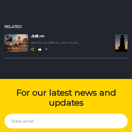
RELATED
চৌরঙ্গী লেন
আবার ফিরে এলো চৌরঙ্গী লেন। অর্ণবের সঙ্গে সেই সোনালী দিনের গান, সিনেমা ও নানান ধুলো পড়া অধ্যায়ের খুঁটিনাটি শুনুন অন্তরঙ্গ আড্ডায়। বাঙালির স্মৃতিতে ফিরে ফিরে আসুক চৌরঙ্গীর সেই হারিয়ে যাওয়া মেজাজ।
4
For our latest news and
updates