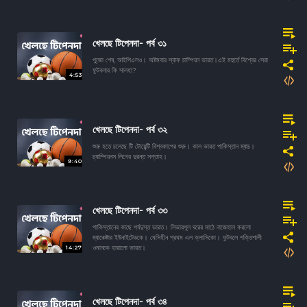
খেলছে টিপেনদা- পর্ব ৩১
পুজো শেষ, আইপিএলও। অষ্টমবার স্যাফ চাম্পিয়ন ভারত।এই মহুর্তে বিশ্বের সেরা
ফুটবলার কি সালহা?
4:53
খেলছে টিপেনদা- পর্ব ৩২
শুরু হতে চলেছে টি টোয়েন্টি বিশ্বকাপের শুরু। কাল ভারত পাকিস্তান ম্যাচ।
চ্যাম্পিয়নস লিগের দুরন্ত সপ্তাহ।
9:40
খেলছে টিপেনদা- পর্ব ৩৩
পাকিস্তানের কাছে পর্যদুস্ত ভারত। লিভারপুল ঘরের মাঠে নাজেহাল করলো
ম্যাঞ্চেষ্টার ইউনাইটেডকে। মেসিহীন প্রথম এল ক্লাসিকো। ফুটবলে শক্তিশালী
14:27
ওমানকে হারালো ভারত।
খেলছে টিপেনদা- পর্ব ৩৪