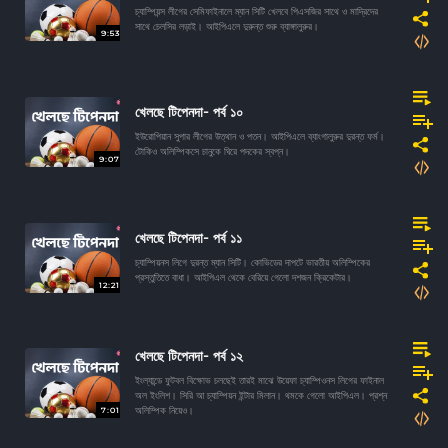
চ্যাম্পিয়ন্স লীগের সেমিফাইনালে ম্যান সিটি খেলবে পিএসজির সাথে ও মাদ্রিদের
সাথে চেলসির লড়াই। আইপিএলে দুরুন্ত শুরু ব্যাঙ্গালুরুর।
9:53
খেলছে টিপেনদা- পর্ব ১০
ইউরোপিয়ান সুপার লীগের উত্থান ও পতন। আইপিএলে ব্যাংগালুরুর দুরন্ত ফর্ম।
টোকিও অলিম্পিকসে চানুকে ঘিরে পদকের স্বপ্ন।
9:07
খেলছে টিপেনদা- পর্ব ১১
চ্যাম্পিয়নস লিগে দুরন্ত ম্যান সিটি। কোভিডের দাপটে ভারতীয় অলিম্পিকের
প্রস্তুতিতে বাধা। আইপিএল থেকে বেরিয়ে গেলো দশজন ক্রিকেটার।
12:21
খেলছে টিপেনদা- পর্ব ১২
ইংল্যান্ডে ফুটবল বিক্ষোভ চলছেই তারই মাঝে উয়েফা চ্যাম্পিওনস লিগের ফাইনাল
অল ইংলিশ। সিরি আ চ্যাম্পিয়ন ইন্টার মিলান। থমকে গেলো আইপিএল। প্রশ্ন
7:01
অলিম্পিক নিয়েও।