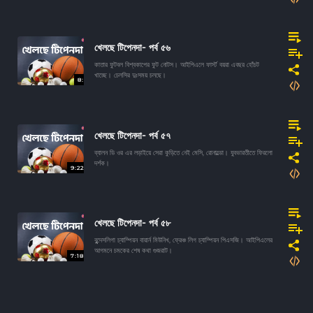
খেলছে টিপেনদা- পর্ব ৫৬
কাতার ফুটবল বিশ্বকাপের ফুট নোটস। আইপিএলে ফার্স্ট বয়রা এবছর হোঁচট
খাচ্ছে। চেলসির দুঃসময় চলছে।
8:
খেলছে টিপেনদা- পর্ব ৫৭
ব্যালন ডি ওর এর লড়াইয়ে সেরা কুড়িতে নেই মেসি, রোনাল্ডো। যুবভারতীতে ফিরলো
দর্শক।
9:22
খেলছে টিপেনদা- পর্ব ৫৮
বুন্দেসলিগা চ্যাম্পিয়ন বায়ার্ন মিউনিখ, ফ্রেঞ্চ লিগ চ্যাম্পিয়ন পিএসজি। আইপিএলের
আগমনে চমকের শেষ কথা গুজরাট।
7:18