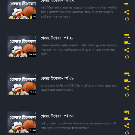
খেলছে টিপেনদা- পর্ব ২৭
একই সিরিজে লর্ডস ও ওভালে জয় ভারতের। টানা ছত্রিশ মাস ফুটবলে অপরাজিত
ইটালি। প্যারালিম্পিকের সমস্ত পদকজয়ীদের পরিচয়। টি টোয়েন্টি বিশ্বকাপের
7:
ভারতীয় দলে কারা কারা আছে?
খেলছে টিপেনদা- পর্ব ২৮
রোনাল্ডোর ম্যাঞ্চেস্টারে দুর্দান্ত কামব্যাক। মেসির প্যারিসে ছন্দে ফেরার অপেক্ষায়।
সেজে উঠছে লাল হলুদ। আইপিএলের জন্য কি কুরবান হল ভারত ইংল্যান্ড পঞ্চম
10:38
টেস্ট?
খেলছে টিপেনদা- পর্ব ২৯
শুরু হয়ে গেলো আইপিএলের দ্বিতীয় ইনিংস। এটিকে মোহনবাগানের লজ্জার হার।
ক্রিকেটে আবার টেররিসমের ছায়া।
7:32
খেলছে টিপেনদা- পর্ব ৩০
মেসি ১, রোনাল্ডো ১। চ্যাম্পিওনস লিগের সব থেকে সেরা ক্লাবকে হারালো একটা
পাড়ার ক্লাব। কোলকাতার পূজা ধামাকা আইপিএলে।
5:46