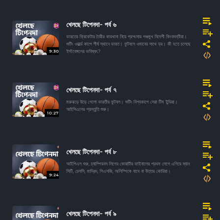
খেলছে টিপেনদা- পর্ব ৬
ভারতের ক্রিকেটার তৈরীর কারখানা নিয়ে প্রশংসায় পঞ্চমুখ বিদেশী কিংবদন্তীরা।
শুটিং ওয়ার্ল্ড কাপে শীর্ষ স্থানে ভারত। ফুটবলে ওমানের সাথে ড্র। কী হতে চলেছে
9:30
ইস্টবেঙ্গলের ভবিষ্যৎ?
খেলছে টিপেনদা- পর্ব ৭
মরুঝড়ে উড়ে গেলো ভারতীয় ফুটবল। শুটিং বিশ্বকাপে সেরা টিম ইন্ডিয়া।
আইপিএলের প্রস্তুতি শুরু।
10:27
খেলছে টিপেনদা- পর্ব ৮
আইপিএল শুরু, চ্যাম্পিয়নস লিগের কোয়ার্টার ফাইনালের প্রথম লেগে এগিয়ে ম্যান
সিটি, চেলসি, মাদ্রিদ, পিএসজি, অলিম্পিকে যাবে না উত্তর কোরিয়া।
9:24
খেলছে টিপেনদা- পর্ব ৯