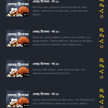
খেলছে টিপেনদা- পর্ব ৫২
বিদায় স্পিনের যাদুকর, পাকিস্তানকে হারিয়ে বিশ্বকাপ যাত্রা শুরু ভারতীয়
নারীদলের। চ্যাম্পিয়নস লিগ থেকে বিদায় মেসির। জাডেজার যাদুতে নাকাল
25:11
শ্রীলঙ্কা।
খেলছে টিপেনদা- পর্ব ৫৩
প্রিমিয়ার লিগে রোনাল্ডোর হ্যাটট্রিক তবু চ্যাম্পিওনস লিগ থেকে ছিটকে গেলো
ম্যাঞ্চেষ্টার ইউনাইটেড। তিনদিনেই দ্বিতীয় টেস্টে শ্রীলঙ্কাকে মাত টিম ইন্ডিয়ার।
6:41
মোহনবাগান আইএসএল সেমিফাইনালে হারলো হায়দ্রাবাদের কাছে।
খেলছে টিপেনদা- পর্ব ৫৪
বার্সেলোনার হলিউডি কামব্যাক। ভারতীয় টেনিসের নতুন তারকা। দক্ষিণ
আফ্রিকাতে বাঙলাদেশের ক্রিকেটে ইতিহাস রচনা।
7:06
খেলছে টিপেনদা- পর্ব ৫৫
আইপিএলে বয়স্ক ক্রিকেটারদের রেলা প্রথম সপ্তাহে। পিভি সিন্ধু জিতলো সুইস
ওপেন। ফাইনালি বিশ্বকাপে শেষবারের মতো দেখা যাবে মেসি, রোনাল্ডোকে।
8:26