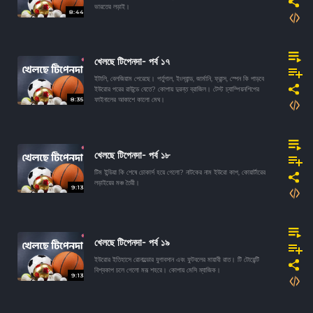
ভারতের লড়াই।
8:44
খেলছে টিপেনদা- পর্ব ১৭
ইটালি, বেলজিয়াম পেরেছে। পর্তুগাল, ইংল্যান্ড, জার্মানি, ফ্রান্স, স্পেন কি পাড়বে
ইউরোর পরের রাউন্ডে যেতে? কোপায় দুরন্ত ব্রাজিল। টেস্ট চ্যাম্পিয়নশিপের
8:35
ফাইনালের আকাশে কালো মেঘ।
খেলছে টিপেনদা- পর্ব ১৮
টিম ইন্ডিয়া কি শেষে চোকার্স হয়ে গেলো? নাটকের নাম ইউরো কাপ, কোয়ার্টারের
লড়াইয়ের মঞ্চ তৈরী।
9:13
খেলছে টিপেনদা- পর্ব ১৯
ইউরোর ইতিহাসে রোনাল্ডোর যুগাবসান এবং ফুটবলের মায়াবী রাত। টি টোয়েন্টি
বিশ্বকাপ চলে গেলো মরূ শহরে। কোপায় মেসি ম্যাজিক।
9:13