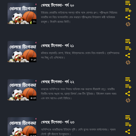
খেলছে টিপেনদা- পর্ব ২০
ইউরোর কোয়ার্টার ফাইনালের সমস্ত নাটক সঙ্গে কোপার গল্প। শ্রীলঙ্কা সিরিজের
ভারতীয় দল নিয়ে অপমমানিত বোধ করছেন শ্রীলঙ্কার বিশ্বকাপ জয়ী অধিনায়ক
11:
রনতুঙ্গা। মিতালি রাজের কির্তি।
খেলছে টিপেনদা- পর্ব ২১
রবিবারে বাড়াবাড়ি কোপা, ইউরো, উইম্বলডনের খেতাব নিয়ে মারামারি। চ্যাম্পিয়নদের
সব কিছু এই এপিসোডে।
7:21
খেলছে টিপেনদা- পর্ব ২২
ভারতের অলিম্পিকে পদক শিকার অভিযান শুরু করলেন মীরাবাঈ চানু। ভারতীয়
দ্বিতীয় দলের লঙ্কা বধ, দুরন্ত রিসার্ভ বেঞ্চ টিম ইন্ডিয়ার। ইষ্টবেঙ্গল মরশুম শুরুর
8:01
এক মাস আগেও একই তিমিরে।
খেলছে টিপেনদা- পর্ব ২৩
অলিম্পিকে ভারতীয়দের ইতিহাস সৃষ্টি। মেসি যুগের অবসান বার্সালোনায়। প্রথম
টেস্টে বৃষ্টি বাঁচালো ইংল্যান্ডকে।