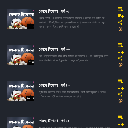
খেলছে টিপেনদা- পর্ব ৩৮
প্রথম টেস্টে এক ভারতীয় আটকে দিলো ভারতকে। কাতারে হয় ইতালি নয়
রোনাল্ডো। ইউনাইটেডের ড্র ম্যাঞ্চেস্টারের জয়। কোলকাতা ডার্বির রঙ সবুজ
11:10
মেরুন। ব্যালন ডিওরে মেসি সাত রোনাল্ডো পাঁচ।
খেলছে টিপেনদা- পর্ব ৩৯
ওয়াংখেড়েতে ইতিহাস সৃষ্টির সাথে সিরিজ জয় ভারতের। একা ওয়েস্টহ্যাম বদলে
দিলো প্রিমিয়ার লিগের ইকুয়েশন। সিন্ধুর ফাইনালে হার।
7:31
খেলছে টিপেনদা- পর্ব ৪০
অ্যাশেজে অসিদের লিড। বার্সা, মিলান ছিটকে গেলো চ্যাম্পিয়ন্স লীগ থেকে।
আইএসএল এ দুই প্রধানের হতোদ্যম অবস্থা।
10:44
খেলছে টিপেনদা- পর্ব ৪১
কাদম্বি শ্রীকান্তের ইতিহাস সৃষ্টি বিশ্ব ব্যাডমিন্টনে। পাকিস্তানকে দুরমুশ করলো