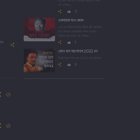
ব'হাগক আদৰিছে অসমীয়াই জানিবলৈ শুনক
এই এপিছড।
3
একনায়ক মাও জেডং
এখন মহাশক্তিধৰ চীনৰ নিৰ্মাতা বুলি প্ৰচাৰিত
মাও জেডঙৰ শাসনকালৰ গোপন অধ্যায়।
জানিবৰ বাবে শুনক এই এপিছড।
to
1
কেনে যাব আপোনাৰ 2022 চন
কিৰো ইয়ংৰ পৰা শুনক 2022 চনৰ ৰাশিফল
0