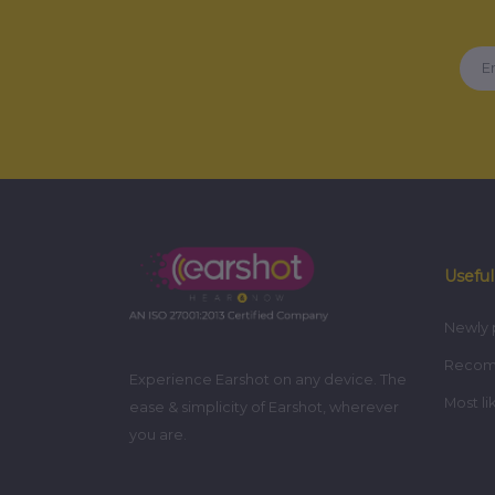
Useful
Newly 
Reco
Experience Earshot on any device. The
Most li
ease & simplicity of Earshot, wherever
you are.