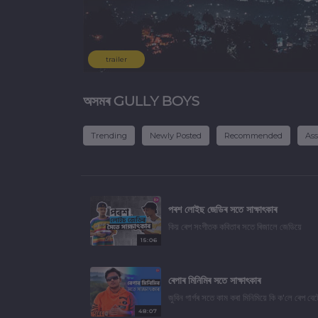
trailer
অসমৰ GULLY BOYS
Trending
Newly Posted
Recommended
Ass
পৰশ লোইছ জেডিৰ সতে সাক্ষাৎকাৰ
কিয় ৰেপ সংগীতক কবিতাৰ সতে ৰিজালে জেডিয়ে
15:06
ৰেপাৰ মিনিমিৰ সতে সাক্ষাৎকাৰ
জুবিন গাৰ্গৰ সতে কাম কৰা মিনিমিয়ে কি ক'লে ৰেপ বেটে
48:07