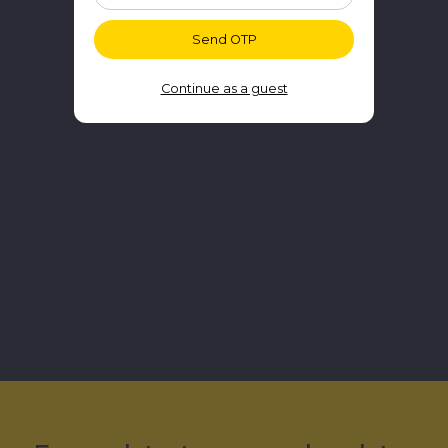
Send OTP
Continue as a guest