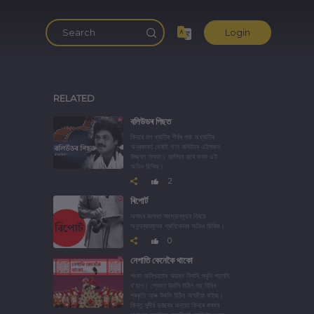
Login
RELATED
বলিউডৰ পিছত
কিদৰে যশ খ্যাতিৰ শীৰ্ষৰ পৰা অখ্যাতিৰ
অন্ধকাৰত হেৰাই গ'ল বলিউডৰ এইসকল
উজ্জ্বল তাৰকা। জানিবৰ বাবে শুনক এই
অডিও ছিৰিজ।
2
ৰিপোৰ্ট
অসমৰ জলন্ত সমস্যাসমূহৰ বিষয়ে
অনুসন্ধানমূলক প্ৰতিবেদনৰ অডিও ছিৰিজ।
0
নেপাতি কেনেকৈ থাকো
শংকা অনিশ্চয়তাৰ আৱৰণ বিদাৰি পদূলি পালেহি
ব'হাগ। প্ৰেমত উথলি উঠিল গছ বিৰিখ
প্ৰকৃতি আৰু উথলি উঠিল অসমীয়া ৰাইজ।
কিন্তু সুদীৰ্ঘ দুবছৰৰ অন্তত কিদৰে মৰমৰ