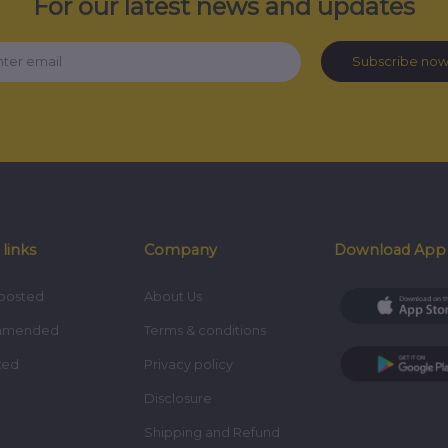
For our latest news and updates
Subscribe no
 links
Company
Download App
posted
About Us
mmended
Terms & conditions
ked
Privacy policy
Disclosure
Shipping and Refund