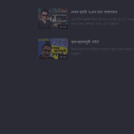
ৰেপাৰ ব্লাডি বণ্ডৰ সতে সাক্ষাৎকাৰ
ছোৱালীৰ স্কাৰ্টৰ বিষয়ে কি ক'লে ব্লাডি বণ্ডে? অসম
পাৰে এজন ৰেপাৰৰ? শুনক এই অনুষ্ঠানত
31:19
শব্দৰ জ্বালামুখী পাইৰ'
কিদৰে হিপ্ হপ্ সংগীতেৰে ভাষাক সমৃদ্ধ কৰাৰ প্ৰয়াস
অনুষ্ঠান।
18:22