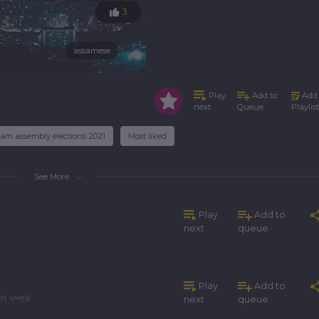
3
assamese
assamese
Play
Add to
Add 
Queue
Playlist
next
am assembly elections 2021
Most liked
See More
Play
Add to
next
queue
Play
Add to
ল সম্পৰ্কে
next
queue