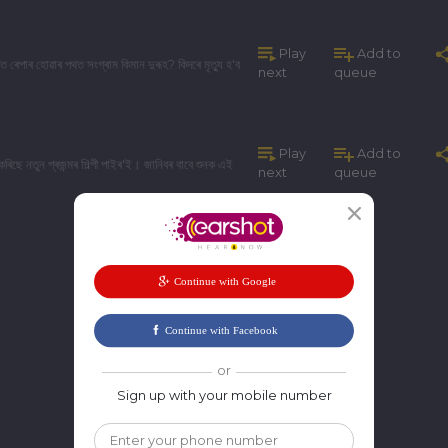
Play
Add to
ত ৰেপাৰ হোৱাৰ পথত সংগ্ৰাম কিমান দুৰূহ? কিদৰে মৃত্যু হ'ব
next
queue
Play
Add to
 কৰিছে নতুন প্ৰজন্মৰ শিল্পী পাইৰ'ই। জানিবৰ বাবে শুনক এই
next
queue
or
Sign up with your mobile number