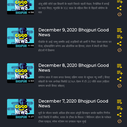
अंजू बॉबी जॉर्ज एक किडनी के सहारे जितले रहली मेडल, पैन्डेमिक में बनाईं
जा पत्र मित्र, न्यूयॉर्क के 102 साल के महिला फिर से दिहली कोरोना के
4:56
मात
December 9, 2020 Bhojpuri Good
News
पीओके से आई जम्मू कश्मीर आई लड़कियों को आर्मी ने गिफ़्ट देकर वापस घर
4:46
भेजा, ब्रेकडांसिंग बनेगा अब ओलंपिक का हिस्सा, लंदन में बेघरों को मिला
होटलों में ठिकाना
December 8, 2020 Bhojpuri Good
News
कोरोना काल में रसम बनल फेमस| दक्षिण भारत से पहुंचल न्यू जर्सी | विराट
4:50
कोहली के नाम अनोखा रिकॉर्ड SENA देशन में टी-20 जीते वाला |पहिला
कप्तान बनलें विराट कोहल|
December 7, 2020 Bhojpuri Good
News
यूपी के ज्वैलर सबसे अधिक हीरा वाला अंगूठी डिजाइन करके खातिर गिनीज
5:27
वर्ल्ड रिकॉर्ड में शामिल, भारत के टीचर के मिलल 1 मिलियन डॉलर के ग्लोबल
टीचर प्राइज़, स्पेस स्टेशन पर उगावल गइल मुरई