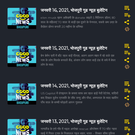
जनवरी 16, 2021, भोजपुरी गुड न्यूज़ बुलेटिन
elon musk ख़ान अकैडमी के donate कइलें 5 मिलियन डॉलर, 80
साल के महिलाएं 70 साल से बाड़ी एक दूसरे के पेनपाल, सबसे कम उम्र के
कैडेवर डोनर बनली 20 महीना के धनिष्ठा
जनवरी 15, 2021, भोजपुरी गुड न्यूज़ बुलेटिन
बेन बेर्मन फ्री में बाँट रहल बाड़ें पीज़्ज़ा, अलग अलग शहर में रहे वाले एक
नाम के लोग मिलके बनवलें बैंड, अंजान लोग करत बाड़ें ठंड से बचे में बेघर
लोग के मदद
जनवरी 14, 2021, भोजपुरी गुड न्यूज़ बुलेटिन
US Capitol में दंगाइयन के कचरा साफ कर रहल बा़ड़ें नेवी वेटेरंस, सदियों
बाद दिखल दुर्लभ प्रजाति के जीव जन्तु और पौधा, अस्पताल के मदद खातिर
पाँच साल के बच्ची फोड़ली आपन गुल्लक
जनवरी 13, 2021, भोजपुरी गुड न्यूज़ बुलेटिन
नागालैंड के एगो गाँव में भइल अनोखा rescue ऑपरेशन में 70 फीट गहरा
खाई में गिरल ट्रक के निकालल गइल बाहर, भारत – तिब्बत सीमा पुलिस