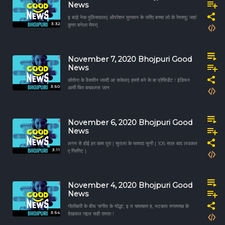
News
इ बाड़े नेक पुलिसवाला| ऑपरेशन मुस्कान के जरिए बच्चा लो के रेस्क्यू| जहां
3:32
कुत्ता बनेला मेयर|
November 7, 2020 Bhojpuri Good
News
कोरोना के वैक्सीन जल्दी आ सकेला| हमरो बने के बा प्रेसिडेंट ! इंडियन
3:50
आर्मी फिर बचवलस जान
November 6, 2020 Bhojpuri Good
News
लगन से होई हर काम पूरा | सुतला के फायदा सुनी | 106 साल बाद लउकल
3:11
ए गिरगिट |
November 4, 2020 Bhojpuri Good
News
गोलीबारी के बीच ‘संगीत के योद्धा’, इ त चमत्कार ह, भटकल मगरमच्छ के
3:54
देखावल गइल सही रास्ता !