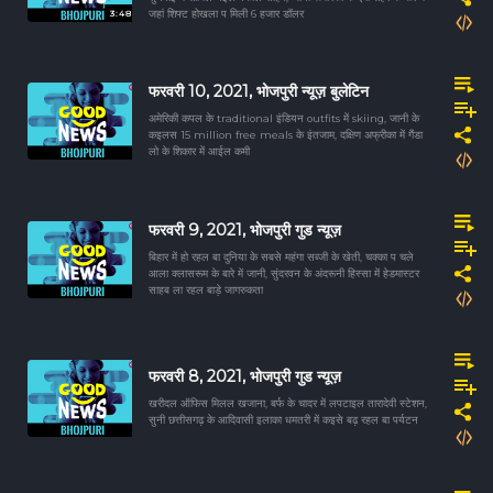
3:48
जहां शिफ्ट होखला प मिली 6 हजार डॉलर
फरवरी 10, 2021, भोजपुरी न्यूज़ बुलेटिन
अमेरिकी कपल के traditional इंडियन outfits में skiing, जानी के
कइलस 15 million free meals के इंतजाम, दक्षिण अफ्रीका में गैंडा
लो के शिकार में आईल कमी
फरवरी 9, 2021, भोजपुरी गुड न्यूज़
बिहार में हो रहल बा दुनिया के सबसे महंगा सब्जी के खेती, चक्का प चले
आला क्लासरूम के बारे में जानी, सुंदरवन के अंदरूनी हिस्सा में हेडमास्टर
साहब ला रहल बाड़े जागरुकता
फरवरी 8, 2021, भोजपुरी गुड न्यूज़
खरीदल ऑफिस मिलल खजाना, बर्फ के चादर में लपटाइल तारादेवी स्टेशन,
सुनी छत्तीसगढ़ के आदिवासी इलाका धमतरी में कइसे बढ़ रहल बा पर्यटन