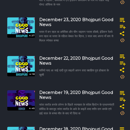
मात दे दिहली , अमेरिका में एगो इंडियन अमेरीकन के नाम पर रखल जाई
पोस्ट ऑफिस के नाम
December 23, 2020 Bhojpuri Good
News
भारत में बन रहल बा अमेरिका और चीन जइसन ग्लास वॉकवे, इंडियन रेलवे
4:27
बना रहल बा भारत के पहिला केबल रेल ब्रिज, 3 साल बाद अपना माँ बाप से
मिलल स्पेशल बच्चा
December 22, 2020 Bhojpuri Good
News
मारियो याद आ जाई दादी पूरा कइली आपन वादा ख्वाहिश पूरा होखला के
4:18
खुशी
December 19, 2020 Bhojpuri Good
News
सांता क्लॉज़ बनके लोगन के दिहलें स्वच्छता के संदेश ब्रिटेन के प्रधानमंत्री
4:45
कोविड के बावजूद सांता क्लॉज़ के आवे के कइलें वादा शरीर दान करके एगो
ढाई साल के बच्चा मौत के बाद भी ज़िंदा बा
December 18, 2020 Bhojpuri Good