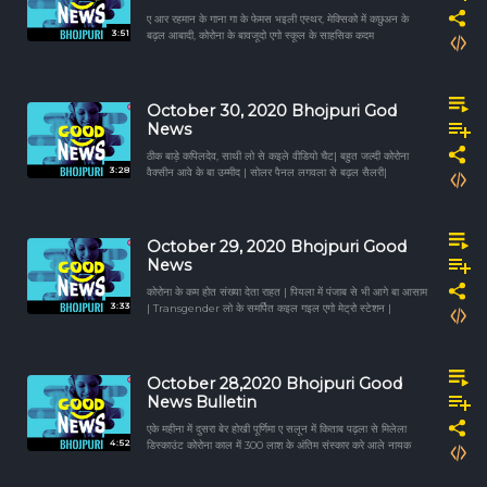
ए आर रहमान के गाना गा के फेमस भइली एस्थर, मेक्सिको में कछुअन के
3:51
बढ़ल आबादी, कोरोना के बावजूदो एगो स्कूल के साहसिक कदम
October 30, 2020 Bhojpuri God
News
ठीक बाड़े कपिलदेव, साथी लो से कइले वीडियो चैट| बहुत जल्दी कोरोना
3:28
वैक्सीन आवे के बा उम्मीद | सोलर पैनल लगवला से बढ़ल सैलरी|
October 29, 2020 Bhojpuri Good
News
कोरोना के कम होत संख्या देता राहत | पियला में पंजाब से भी आगे बा आसाम
3:33
| Transgender लो के समर्पित कइल गइल एगो मेट्रो स्टेशन |
October 28,2020 Bhojpuri Good
News Bulletin
एके महीना में दुसरा बेर होखी पूर्णिमा ए सलून में किताब पढ़ला से मिलेला
4:52
डिस्काउंट कोरोना काल में 300 लाश के अंतिम संस्कार करे आले नायक