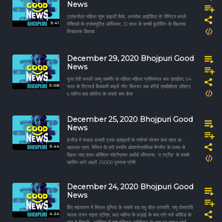
News
ट्रांसजेंडर महिला शुरू कइली कैफ़े, अनमोल आईडिया से जैनिटर बनलें
3:41
पेप्सिको के एग्जेक्युटिव ऑफिसर, 13 साल के बच्ची बुलीयिंग के खिलाफ
लिखलस किताब
December 29, 2020 Bhojpuri Good
News
पूजा देवी बनली जम्मू कश्मीर के पहिला महिला प्रॉफेश्नल बस ड्राईवर, 64
5:08
साल के रिटायर्ड बैंककर्मी कइलें नीट क्लियर अब बनिहें एमबीबीएस डॉक्टर,
6 महीना बाद कोरोना के सबसे कम केस
December 25, 2020 Bhojpuri Good
News
इंग्लैंड में फंसल हजारों ट्रक ड्राइवरों के गर्मागर्म भोजन करा रहल बा
3:44
खालसा ग्रुप, पेंग्विन के एगो तस्वीर ओशनोग्राफिक मैग्जीन के तरफ से
दिहल जाए वाला ओशिएन फोटोग्राफ अवॉर्ड जीतलस, 'द स्ट्रैंड' के बचावे
खातिर आगे अइलें 25000 पुस्तक प्रेमी
December 24, 2020 Bhojpuri Good
News
हिंद महासागर में मिलल दुनिया के सबसे बड़ ब्लू व्हेल प्रजाति, रामू दोसापति
4:24
चलाव तारन राइस एटीएम, आठ महीना के लड़ाई के बाद एगो नर्स कोविड के