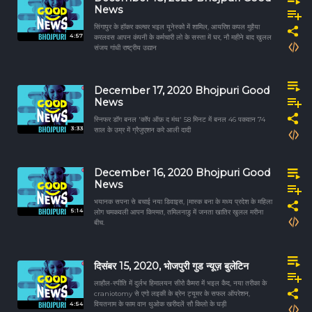
News
सिंगापुर के हॉकर कल्चर भइल यूनेस्को में शामिल, आयरिश कपल मुहैया
4:57
करलवस आपन कंपनी के कर्मचारी लो के सस्ता में घर, नौ महीने बाद खुलल
संजय गांधी राष्ट्रीय उद्यान
December 17, 2020 Bhojpuri Good
News
स्निफर डॉग बनल 'कॉप ऑफ़ द मंथ' 58 मिनट में बनल 46 पकवान 74
3:33
साल के उम्र में ग्रैजुएशन करे आली दादी
December 16, 2020 Bhojpuri Good
News
भयानक सपना से बचाई नया डिवाइस, |मास्क बना के मध्य प्रदेश के महिला
5:14
लोग चमकवली आपन किस्मत, तमिलनाडु में जनता खातिर खुलल मरीना
बीच.
दिसंबर 15, 2020, भोजपुरी गुड न्यूज़ बुलेटिन
लाहौल-स्पीति में दुर्लभ हिमालयन सीरो कैमरा में भइल कैद, नया तरीका के
craniotomy से एगो लइकी के ब्रेन ट्यूमर के सफल ऑपरेशन,
4:54
वियतनाम के फाम वान थुओक खरीदलें सौ किलो के घड़ी