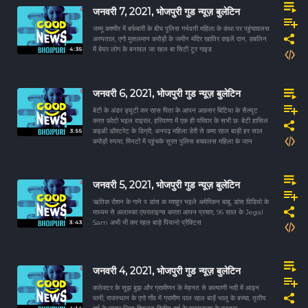
जनवरी 7, 2021, भोजपुरी गुड न्यूज़ बुलेटिन
जम्मू कश्मीर में बर्फबारी के बीच पुलिस गर्भवती महिला के कंधा पर पहुंचावलस
अस्पताल, एगो मुसलमान करोड़ों के जमीन मंदिर खातिर कइलें दान, डबलिन
4:35
में बेघर लोग के बनावल जा रहल बा सिटी टूर गाइड
जनवरी 6, 2021, भोजपुरी गुड न्यूज़ बुलेटिन
बेटी के अंडर ड्यूटी कर रहस पिता के आपन अफ़सर बिटिया के सैल्यूट
करत फ़ोटो भइल वाइरल, हरियाणा में एक ही परिवार के सभी छः बेटी हासिल
3:55
कइळी डॉक्टरेट के डिग्री, अनपढ़ महिला डेरी से कमा रहल बाड़ी हर साल
करोड़ों रुपया, मिनटों में पहुंचके सूरत पुलिस बचवलस महिला के जान
जनवरी 5, 2021, भोजपुरी गुड न्यूज़ बुलेटिन
ऋतिक रोशन के गाने प डांस क मशहूर भइले अमेरिकन बाबू, डांस विडियो के
माध्यम से अलास्का एयरलाइन्स करता आपन प्रचार, 96 साल के Jegal
3:43
Sam अभी भी कर रहल बाड़े पियानो प्रैक्टिस
जनवरी 4, 2021, भोजपुरी गुड न्यूज़ बुलेटिन
कलेक्टर के सूझ बुझ और ग्रामीणन के मेहनत से कल्याणी नदी में आइन
पानी, राजस्थान के एगो गाँव में ग्रामीण पाल रहल बाड़ें भालू के बच्चा, तृतीय