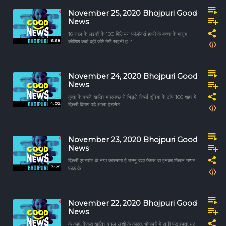
November 25, 2020 Bhojpuri Good
News
16 साल के लइकी के 100 मिलियन फॉलोवर्स हाथी के बच्चा के मासूम
3:38
कोशिश कबो दही जोरे मैगी खइनी ह ?
November 24, 2020 Bhojpuri Good
News
कुत्ता के बचावे खातिर मगरमच्छ से भिड़ले रिचर्ड दुनिया के टॉप 100 शहर में
4:02
दिल्ली दिमाग पढ़े आला हेडसेट
November 23, 2020 Bhojpuri Good
News
दिल्ली एयरपोर्ट के नया कारनामा ई उल्लू बड़ा फेमस बा इनका मिलल छप्पर
3:25
फाड़ के
November 22, 2020 Bhojpuri Good
News
के कहां, केकरा खातिर बनल खुशी के कारण, भोजपुरी में सुनी पूरा हफ्ता भर