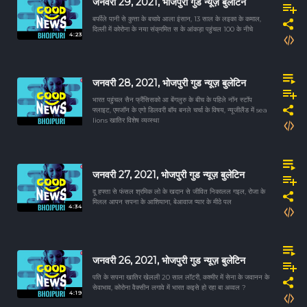
जनवरी 29, 2021, भोजपुरी गुड न्यूज़ बुलेटिन
बर्फीले पानी से कुत्ता के बचावे आला इंसान, 13 साल के लइका के कमाल,
दिल्ली में कोरोना के नया संक्रमित स के आंकड़ा पहुंचल 100 के नीचे
4:23
जनवरी 28, 2021, भोजपुरी गुड न्यूज़ बुलेटिन
भारत पहुंचल सैन फ्रैंसिसको आ बेंगलुरु के बीच के पहिले नॉन स्टॉप
फ्लाइट, एमजॉन के एगो डिलवरी बॉय बनले चर्चा के विषय, न्यूजीलैंड में sea
lions खातिर विशेष व्यव्स्था
जनवरी 27, 2021, भोजपुरी गुड न्यूज़ बुलेटिन
दू हफ्ता से फंसल श्रमिक लो के खदान से जीवित निकालल गइल, रोजा के
मिलल आपन सपना के आशियाना, बेआवाज प्यार के मीठे पल
4:34
जनवरी 26, 2021, भोजपुरी गुड न्यूज़ बुलेटिन
पति के सपना खातिर खेलली 20 साल लॉटरी, कश्मीर में सेना के जवानन के
सेवाभाव, कोरोना वैक्सीन लगावे में भारत कइसे हो रहा बा अव्वल ?
4:19