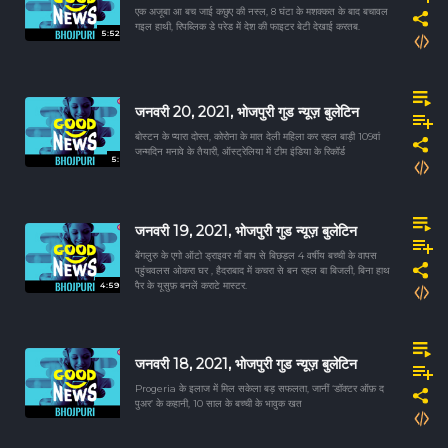
एक अजूबा आ बच जाई कछुए की नस्ल, 8 घंटा के मशक्कत के बाद बचावल
गइल हाथी, रिपब्लिक डे परेड में देश की फाइटर बेटी देखाई करतब.
5:52
जनवरी 20, 2021, भोजपुरी गुड न्यूज़ बुलेटिन
बोस्टन के प्यारा दोस्त, कोरोना के मात देली महिला कर रहल बाड़ी 109वां
जन्मदिन मनावे के तैयारी, ऑस्ट्रेलिया में टीम इंडिया के रिकॉर्ड
5:
जनवरी 19, 2021, भोजपुरी गुड न्यूज़ बुलेटिन
बेंगलुरु के एगो ऑटो ड्राइवर माँ बाप से बिछड़ल 4 वर्षीय बच्ची के वापस
पहुंचवलस ओकरा घर , हैदराबाद में कचरा से बन रहल बा बिजली, बिना हाथ
4:59
पैर के यूसुफ़ बनलें कराटे मास्टर.
जनवरी 18, 2021, भोजपुरी गुड न्यूज़ बुलेटिन
Progeria के इलाज में मिल सकेला बड़ सफलता, जानीं ‘डॉक्टर ऑफ़ द
पुअर’ के कहानी, 10 साल के बच्ची के भावुक खत