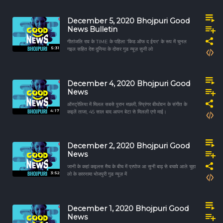
December 5, 2020 Bhojpuri Good
News Bulletin
गीतांजलि राव के TIME के पहिला 'किड ऑफ द ईयर' के रूप में चुनल
5:31
गइल सहित देश दुनिया के दोसर गुड न्यूज़ सुनी लो
December 4, 2020 Bhojpuri Good
News
ऑस्ट्रेलिया में मिलल सबसे पुरान मछली, स्प्रिंगर बीथोवन के संगीत के
4:17
कइलें ताजा, 45 साल बाद आपन बेटा से मिलली एगो माई।
December 2, 2020 Bhojpuri Good
News
जानी के कहां कइलस मैच के बीच में प्रपोज आ सुनी बाढ़ से बचावे आले चूहा
3:52
लो के कारनामा भोजपुरी गुड न्यूज़ में
December 1, 2020 Bhojpuri Good
News