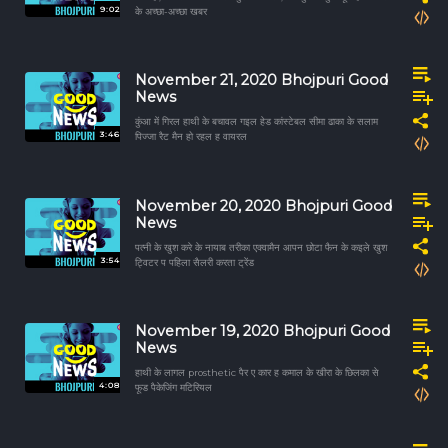
9:02
के अच्छा-अच्छा खबर
November 21, 2020 Bhojpuri Good
News
कुंआ में गिरल हाथी के बचावल गइल हेड कांस्टेबल सीमा ढाका के सलाम
3:46
पिज्जा रैट मैन हो रहल ह वायरल
November 20, 2020 Bhojpuri Good
News
पत्नी के खुश करे के नायाब तरीका एक्वामैन आपन छोटा फैन के कइले खुश
3:54
ट्विटर प पहिला सैलरी करता ट्रेंड
November 19, 2020 Bhojpuri Good
News
हाथी के लागल prosthetic पैर ए कार ह कमाल के खीरा के छिलका से
4:08
फूड पैकेजिंग मटिरियल