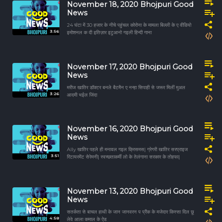
November 18, 2020 Bhojpuri Good
News
24 घंटा में 30 हजार के नीचे पहुंचल कोरोना के मामला बिल्ली के ए वीडियो
3:56
इमोशनल क दी इतिज़ार इटुआनो गइली हिन्दी गाना
November 17, 2020 Bhojpuri Good
News
मरीज खातिर डॉक्टर बनले बैटमैन ए नन्हा सिपाही से जरूर मिलीं मुअल
3:26
आदमी भईल जिंदा
November 16, 2020 Bhojpuri Good
News
Ally खातिर पहले ही मनावल गइल क्रिसमस| ग्रेगरी खातिर सरप्राइज
3:51
रिटायरमेंट सेरेमनी| स्वच्छताकर्मी लो के तेलंगाना सरकार के तोहफा|
November 13, 2020 Bhojpuri Good
News
सतर्कता से बाचल हाथी के जान जानवरन प प्रैंक के मजेदार किस्सा दिल छू
4:58
लेवे आला कमाल के ऐड