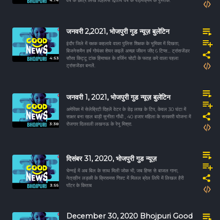
4:14
वर्ष के छात्र लिख दिहलस द्वितीय वर्ष के पाठ्यक्रम के पुस्तक.
जनवरी 2,2021, भोजपुरी गुड न्यूज़ बुलेटिन
इंदौर जिले में रक्षक कहलावे वाला पुलिस शिक्षक के भूमिका में दिखता,
बिजनेसमैन हर्ष गोयंका शेयर कइलें अच्छा जीवन जीए 6 टिप्स... ट्रांसजेंडर
4:53
सौरव किट्टू टांक हिमाचल के वर्जिन चोटी के फतह करे वाला पहला
ट्रांसजेंडर बनलें.
जनवरी 1, 2021, भोजपुरी गुड न्यूज़ बुलेटिन
अमेरिका में सेलेब्रिटी दिहलें वेटर के डेढ़ लाख के टिप, केवल 30 घंटा में
साक्षर बना रहल बाड़ी सुनीता गाँधी , 40 हजार महिला के सरकारी योजना में
3:38
रोजगार दिलवली लखनऊ के रेनू मिश्रा.
दिसंबर 31, 2020, भोजपुरी गुड न्यूज़
चेन्नई में अब बिल के साथ मिली जोक भी, जब हिप्स से बाजल गाना,
नेत्रहीन लड़की के क्रिसमस गिफ़्ट में मिलल ब्रेल लिपि में लिखल हैरी
3:55
पॉटर के किताब
December 30, 2020 Bhojpuri Good