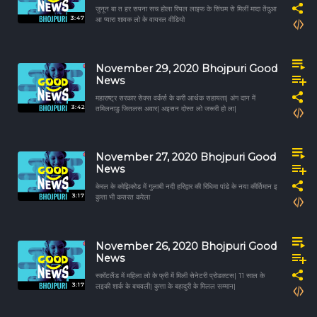
जुनून बा त हर सपना सच होला रियल लाइफ के सिंघम से मिलीं मादा तेंदुआ
3:47
आ प्यारा शावक लो के वायरल वीडियो
November 29, 2020 Bhojpuri Good
News
महाराष्ट्र सरकार सेक्स वर्कर्स के करी आर्थक सहायता| अंग दान में
3:42
तमिलनाडु जितलस अवार| अइसन दोस्त लो जरूरी हो ला|
November 27, 2020 Bhojpuri Good
News
केरल के कोझिकोड में गुलाबी नदी हरिद्वार की रिधिमा पांडे के नया कीर्तिमान इ
3:17
कुत्ता भी कसरत करेला
November 26, 2020 Bhojpuri Good
News
स्कॉटलैंड में महिला लो के फ्री में मिली सेनेटरी प्रोडक्टस| 11 साल के
3:17
लइकी शार्क के बचवली| कुत्ता के बहादुरी के मिलल सम्मान|