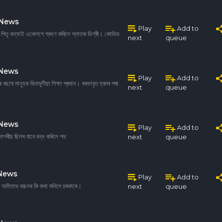
 News
Play
Add to
পিতৃ কন্যাই একেলগে গ্ৰহণ কৰিলে স্নাতক ডিগ্ৰী। কোভিড
next
queue
 News
Play
Add to
ছৰে মানুহক বিনামূলীয়া শিক্ষা প্ৰদান। বৰফাবৃত হ্ৰদৰ পৰা
next
queue
 News
Play
Add to
গৰীয় ছিলৰ বাবে বন্ধ কৰিলে পথ
next
queue
 News
Play
Add to
ই। অমিতাভ বচ্চনৰ কি কথা শুনিলে চৰকাৰে।
next
queue