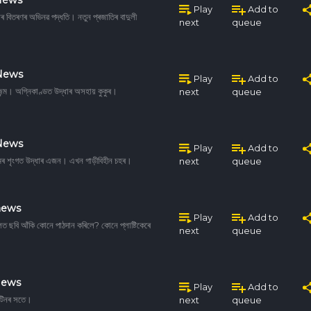
Play
Add to
ৰ বিতৰণৰ অভিনৱ পদ্ধতি। নতুন প্ৰজাতিৰ বাদুলী
next
queue
 News
Play
Add to
ৰ জন্ম। অগ্নিকাণ্ডত উদ্ধাৰ অসহায় কুকুৰ।
next
queue
 News
Play
Add to
কিমৰ শৃংগত উদ্ধাৰ এজন। এখন গাড়ীবিহীন চহৰ।
next
queue
news
Play
Add to
ত ছবি আঁকি কোনে পাঠদান কৰিলে? কোনে প্লাষ্টিকেৰে
next
queue
News
Play
Add to
েটিনৰ সতে।
next
queue