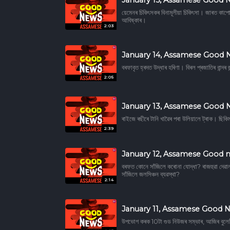
য়েমেনৰ চিকিৎসকৰ বিনামূলীয়া চিকিৎসা। জাৰত কাপো
আবিষ্কাৰ।
2:03
January 14, Assamese Good
বৰফাবৃত হ্ৰদত উদ্ধাৰ হৰিণা। বিৰল প্ৰজাতিৰ বান্দ
2:05
January 13, Assamese Good
ৰাইজে ৰছীৰে টানি খাৱৈৰ পৰা উলিয়ালে ট্ৰাক। ছি
2:39
January 12, Assamese Good 
বৰফত কোনে সাঁজিলে কৰোনা যোদ্ধা? ৰাজহুৱা দেৱাল
সাঁজিলে জলসিঞ্চন ব্যৱস্থা?
2:14
January 11, Assamese Good 
উপভোগ কৰক 10টা গুড নিউজৰ সম্ভাৰ, আজিৰ বুল