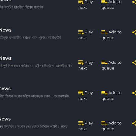
Play
Add to
িক উত্তীৰ্ণ ছাত্ৰীলৈ বিশেষ সাহায্য
next
queue
 News
Play
Add to
ীশূৰৰ জনজাতীয় সমাজে পালে প্ৰথম নেট উত্তীৰ্ণ
next
queue
 News
Play
Add to
ষ্ঠাপূৰ্ণ শিক্ষকতাৰ প্ৰতিদান। এইগৰাকী মহিলা আৰক্ষীয়ে কিয়
next
queue
 news
Play
Add to
ছৰীয়া শিশুৱে উদ্ধাৰ কৰিলে ডাইনছৰৰ খোজ। প্ৰধানমন্ত্ৰীৰ
next
queue
 News
Play
Add to
্ত্ৰ উদ্ভাৱন। সপোন দেখি কোনে জিকিলে লটাৰী। ভাৰত
next
queue