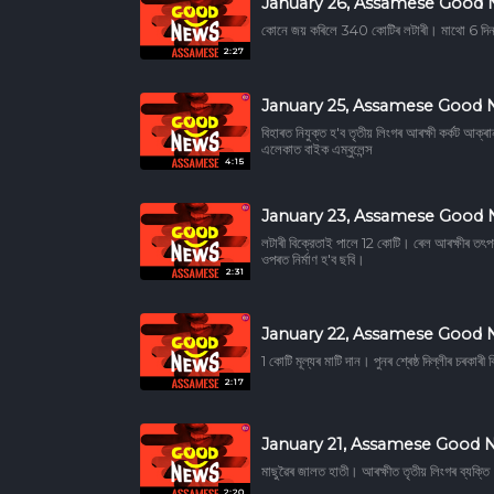
January 26, Assamese Good
কোনে জয় কৰিলে 340 কোটিৰ লটাৰী। মাথো 6 দিনত 
2:27
January 25, Assamese Good
বিহাৰত নিযুক্ত হ'ব তৃতীয় লিংগৰ আৰক্ষী কৰ্কট আক্ৰান
এলেকাত বাইক এম্বুলেন্স
4:15
January 23, Assamese Good
লটাৰী বিক্রেতাই পালে 12 কোটি। ৰেল আৰক্ষীৰ তৎ
ওপৰত নিৰ্মাণ হ'ব ছবি।
2:31
January 22, Assamese Good
1 কোটি মূল্যৰ মাটি দান। পুনৰ শ্ৰেষ্ঠ দিল্লীৰ চৰকা
2:17
January 21, Assamese Good 
মাছুৱৈৰ জালত হাতী। আৰক্ষীত তৃতীয় লিংগৰ ব্যক্
2:20