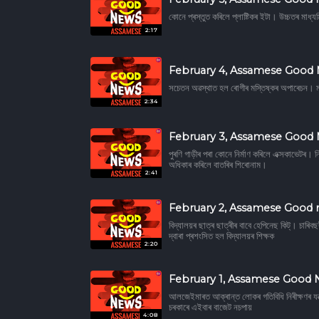
কোনে প্ৰস্তুত কৰিলে প্লাষ্টিকৰ ইটা। উচ্চতৰ মাধ্যম
2:17
February 4, Assamese Good
সচেতন অৱস্থাত হল ৰোগীৰ মস্তিষ্কৰ অপাৰেচন। মহ
2:34
February 3, Assamese Good
পুৰণি গাড়ীৰ পৰা কোনে নিৰ্মাণ কৰিলে এক্সকাভেটৰ। নি
অধিকাৰ কৰিলে বাতৰিৰ শিৰোনাম।
2:41
February 2, Assamese Good
বিদ্যালয়ৰ ছাত্ৰ ছাত্ৰীৰ বাবে হেপিনেছ কিট্। চাৰিব
দ্বাৰা প্ৰশংসিত হল বিদ্যালয়ৰ শিক্ষক
2:20
February 1, Assamese Good
আলজেইমাৰত আক্ৰান্ত লোকৰ গতিবিধি নিৰীক্ষণৰ যন
চৰকাৰে এইবাৰ বাজেট নচপায়
4:08