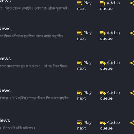
 News
Play
Add to
1 নিযুত লোকক ভেকচিন। কোন হ'বা এদিনৰ মুখ্যমন্ত্ৰী।
next
queue
 News
Play
Add to
্ত শিশুক কম্পিউটাৰেৰে শিক্ষা প্ৰদান নক্সাল অধ্যূষিত
next
queue
 News
Play
Add to
পৰতাত যাত্ৰাপথত জন্ম হ'ল সন্তান। ফৌজা সিঙৰ জীৱনৰ
next
queue
 News
Play
Add to
ৰী বিদ্যালয়। 76 বছৰীয়া দাম্পত্য জীৱনৰ পিছত কৰোনামুক্তি
next
queue
News
Play
Add to
তি। বটলত ছবি আঁকি অভিলেখ।
next
queue