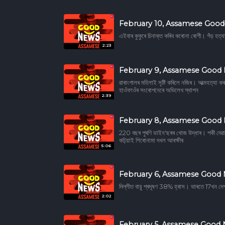
February 10, Assamese Goo
এইবাৰ কুকুৰে চিনাক্ত কৰিব কৰোনা ৰোগী। গঁড় হত
2:23
February 9, Assamese Good
ৱাৰাংগালৰ মহিলাই সৃষ্টি কৰিলে নজিৰ। আত্মহত্যা কৰ
হাওঁফাওঁৰ সংৰোপনেৰে অভিলেখ স্থাপন
2:39
February 8, Assamese Good
220 বছৰ পুৰণি ডাইন'ছৰৰ খোজ উদ্ধাৰ। পকী দেৱালক
কঢ়িয়াই শিৰোনামা দখল আৰক্ষীৰ
5:06
February 6, Assamese Good
দিল্লীত বায়ু প্ৰদূষণ 38% হ্ৰাস। ভাৰতে 17খন দে
2:02
February 5, Assamese Good