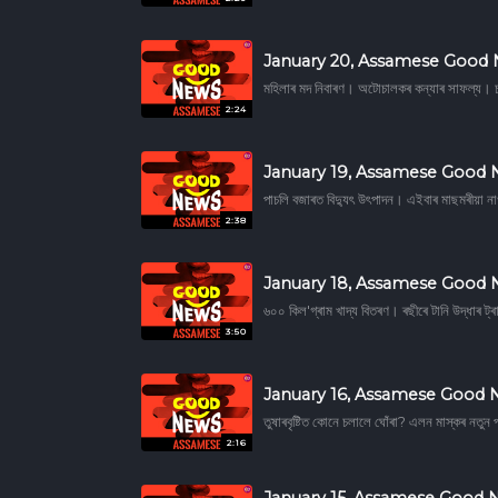
January 20, Assamese Good
মহিলাৰ মদ নিবাৰণ। অটোচালকৰ কন্যাৰ সাফল্য। চ
2:24
January 19, Assamese Good
পাচলি বজাৰত বিদ্যুৎ উৎপাদন। এইবাৰ মাছমৰীয়া 
2:38
January 18, Assamese Good
৬০০ কিল'গ্ৰাম খাদ্য বিতৰণ। ৰছীৰে টানি উদ্ধাৰ 
3:50
January 16, Assamese Good
তুষাৰবৃষ্টিত কোনে চলালে ঘোঁৰা? এলন মাস্কৰ নতুন প
2:16
January 15, Assamese Good 