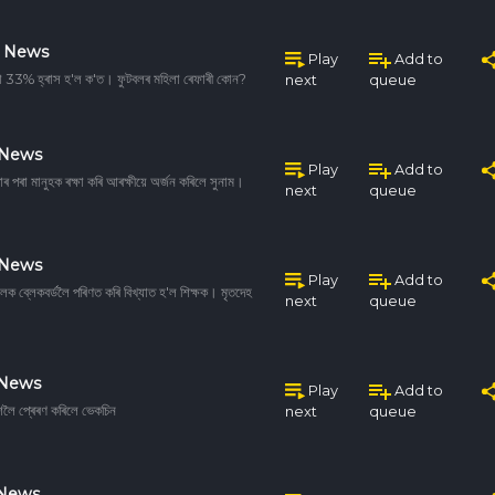
d News
Play
Add to
্যা 33% হ্ৰাস হ'ল ক'ত। ফুটবলৰ মহিলা ৰেফাৰী কোন?
next
queue
 News
Play
Add to
াৰ পৰা মানুহক ৰক্ষা কৰি আৰক্ষীয়ে অৰ্জন কৰিলে সুনাম।
next
queue
 News
Play
Add to
 ব্লেকবৰ্ডলৈ পৰিণত কৰি বিখ্যাত হ'ল শিক্ষক। মৃতদেহ
next
queue
 News
Play
Add to
শলৈ প্ৰেৰণ কৰিলে ভেকচিন
next
queue
 News