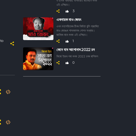
ব'হাগক আদৰিছে অসমীয়াই জানিবলৈ শুনক
এই এপিছড।
3
একনায়ক মাও জেডং
এখন মহাশক্তিধৰ চীনৰ নিৰ্মাতা বুলি প্ৰচাৰিত
মাও জেডঙৰ শাসনকালৰ গোপন অধ্যায়।
জানিবৰ বাবে শুনক এই এপিছড।
to
1
কেনে যাব আপোনাৰ 2022 চন
কিৰো ইয়ংৰ পৰা শুনক 2022 চনৰ ৰাশিফল
0