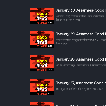
January 30, Assamese Good
পেলনীয়া লোহা লক্কৰৰ সহায়ত এয়াৰ পিউৰিফায়াৰ। 
নিয়ন্ত্ৰণত ভাৰতৰ সাফল্য।
2:40
January 29, Assamese Good
কৰোনা নিৰাময়ৰ ক্ষেত্ৰত দিল্লীৰ হাৰ 98%। সত্তৰ ব
উদ্ধাৰ কুকুৰ
2:16
January 28, Assamese Good
সোণৰ খনিত আবদ্ধ 11জনক উদ্ধাৰ। নিউজিলেণ্ডে সা
2:24
January 27, Assamese Good
কিয় হনুমানৰ ছবি টুইট কৰিলে ব্ৰাজিলৰ ৰাষ্ট্ৰনেতা
2:39