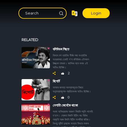
Login
RELATED
বলিউডৰ পিছত
কিদৰে যশ খ্যাতিৰ শীৰ্ষৰ পৰা অখ্যাতিৰ
অন্ধকাৰত হেৰাই গ'ল বলিউডৰ এইসকল
উজ্জ্বল তাৰকা। জানিবৰ বাবে শুনক এই
অডিও ছিৰিজ।
2
ৰিপোৰ্ট
অসমৰ জলন্ত সমস্যাসমূহৰ বিষয়ে
অনুসন্ধানমূলক প্ৰতিবেদনৰ অডিও ছিৰিজ।
0
নেপাতি কেনেকৈ থাকো
শংকা অনিশ্চয়তাৰ আৱৰণ বিদাৰি পদূলি পালেহি
ব'হাগ। প্ৰেমত উথলি উঠিল গছ বিৰিখ
প্ৰকৃতি আৰু উথলি উঠিল অসমীয়া ৰাইজ।
কিন্তু সুদীৰ্ঘ দুবছৰৰ অন্তত কিদৰে মৰমৰ