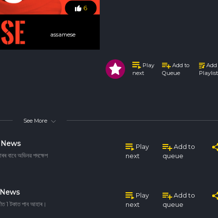
6
assamese
assamese
Play
Add to
Add 
Queue
Playlist
next
See More
d News
Play
Add to
চাৰৰ বাবে অভিনৱ পদক্ষেপ
next
queue
 News
Play
Add to
ল্লীত 1 টকাত পাব আহাৰ।
next
queue