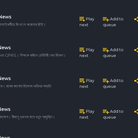
 News
Play
Add to
াফাইকৰ্মীয়ে কি ক'লে কৰোনাৰ ছিটা।
next
queue
 News
Play
Add to
নাওত GPRS। শিক্ষকে কৰিলে চেনিটাৰী পেড বিতৰণ।
next
queue
 News
Play
Add to
ট্ৰাক। জাৰৰ কাপোৰ বিতৰণৰ অভিনৱ পদ্ধতি
next
queue
 News
Play
Add to
দক্ষেপ। বীজাণু ধ্বংসৰ বাবে নতুন প্ৰযুক্তি।
next
queue
News