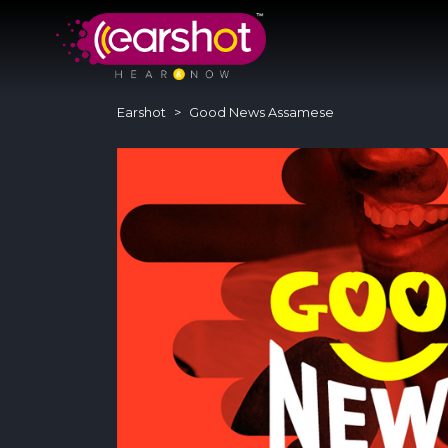
Earshot
Good News Assamese