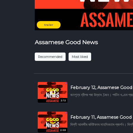
trailer
Assamese Good News
Recommended
Most liked
February 12, Assamese Goo
জনশূন্য দ্বীপৰ পৰা উদ্ধাৰ 3জন। পৰ্যটন খণ্ডৰ প্ৰ
2:12
February 11, Assamese Good
দিল্লী আৰক্ষীৰ কনিষ্টবলৰ সাহসিকতাৰ প্ৰদৰ্শন। দি
2:03