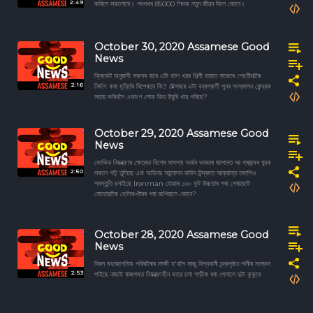
2:49
কৰিলে সকলোৰে। পদপথৰ 85000 শিশুক নতুন জীৱন দিলে কোনে।
October 30, 2020 Assamese Good
News
ক্ৰিকেট অনুৰাগী সকলৰ বাবে এটা ভাল খৱৰ শিল্পী হায়াত নাজেৰে শেহতীয়াকৈ
2:16
নিৰ্মাণ কৰা মূৰ্ত্তিৰ বিশেষত্ব কি? টেক্সাছৰ এটা বন্যপ্ৰাণী পুনৰ সংস্থাপন কেন্দ্ৰক
সহায় কৰিবলৈ একাংশ লোক কিয় উবুৰি খায় পৰিছে?
October 29, 2020 Assamese Good
News
কোভিড নিয়ন্ত্রণৰ ক্ষেত্ৰত বিশেষ সাফল্য অর্জন ভাৰতৰ জাপানত নৱ প্ৰজন্মৰ যুৱক
2:50
সকলে গঢ়ি তুলিছে এক অভিনৱ আন্দোলন ডাউন চিন্দ্ৰমত আক্রান্ত তথাপিও
প্ৰস্তুতি চলাইছে Ironman হোৱাৰ ১৩০ ফুট উচ্চতাৰ পৰা পেৰাছোট
নোহোৱাকৈ হেলিকপ্টাৰৰ পৰা জপিয়ালে কোনে?
October 28, 2020 Assamese Good
News
বিৰল মহাজাগতিক পৰিঘটনাৰ সাক্ষী হ'বলৈ সাজু বিশ্ববাসী চন্দ্ৰপৃষ্ঠত পানীৰ সম্ভেদ
2:53
পাইছে নাছাই ৰাজপথত নিয়ন্ত্রণহীন ভাৱে চলা গাড়ীক ধৰা পেলালে দুটা কুকুৰে