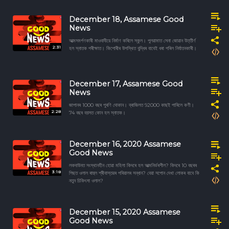
December 18, Assamese Good
News
আত্মসমৰ্পণকাৰী মাওবাদীয়ে নিৰ্মাণ কৰিলে স্কুল। পুলৱামাত সেনা জোৱান উত্তীৰ্ণ
2:31
হল স্নাতক পৰীক্ষাত। কিশোৰীৰ উপস্থিত বুদ্ধিৰ বাবেই ধৰা পৰিল নিৰ্যাতনকাৰী।
December 17, Assamese Good
News
জাপানৰ 1000 বছৰ পুৰণি দোকান। ব্ৰাজিলত 92000 কাছই পাৰিলে কণী।
2:28
74 বছৰ বয়সত কোন হল স্নাতক।
December 16, 2020 Assamese
Good News
লকদাউনত সংস্থানহীন হোৱা মহিলা কিদৰে হল আত্মনিৰ্ভৰশীল? কিদৰে 10 বছৰৰ
3:18
পিছত ওলাল ৰাহুল শ্ৰীবাস্তৱৰ পৰিয়ালৰ সন্ধান? বেয়া সপোন দেখা লোকৰ বাবে কি
নতুন চিকিৎসা ওলাল?
December 15, 2020 Assamese
Good News