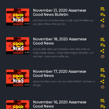
November 21, 2020 Assamese
Good News Bulletin
কোনে উপহাৰ পালে এটা ঘৰ কিদৰে উদ্ধাৰ হল 56টি হেৰোৱা শিশু নিউজিলেণ্ডত
2:42
কোনে নাছিলে বলিউডৰ সংগীতৰ তালে তালে
November 18, 2020 Assamese
Good News
কৃষ্ণকান্ত সন্দিকৈ ৰাজ্যিক মুক্ত বিশ্ববিদ্যালয়ে আৰম্ভ কৰিছে জাপানী তথা
2:22
সংস্কৃতি সম্বন্ধীয় পাঠ্যক্রম। মণিপুৰত দ্বিতীয় বিশ্বযুদ্ধৰ অবিস্ফোৰিত ১২২টা
বোমা উদ্ধাৰ। অসমত কৰোণাৰ শেহতীয়া খৱৰ।
November 17, 2020 Assamese
Good News
বেটমেনৰ সাজ পিন্ধিলে কোনে? কোনে পালে ITBPৰ ইউনিফৰ্ম? বানত উদ্ধাৰ হল
2:24
এটি কুকুৰ
November 16, 2020 Assamese
Good News