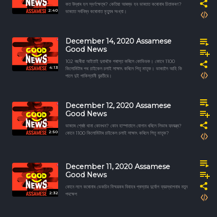
কত উদ্ধাৰ হল স্বৰ্ণক্ষেত্ৰ? কেতিয়া আৰম্ভ হব ভাৰতত কৰোনাৰ চিতাকৰণ?
2:40
ভাৰতত সৰ্বনিম্ন কৰোনাত মৃত্যুৰ সংখ্যা।
December 14, 2020 Assamese
Good News
102 বছৰীয়া আইতাই দুবাৰকৈ পৰাস্ত কৰিলে কোভিডক। কোনে 1100
4:13
কিলোমিটাৰ পথ চাইকেল চলাই সাক্ষাৎ কৰিলে পিতৃ মাতৃক। ভাৰতলৈ আহি কি
পালে দুই পাকিস্তানী যুৱতীয়ে।
December 12, 2020 Assamese
Good News
ভাৰতৰ শ্ৰেষ্ঠ থানা কোনখন? কোন হাস্পাতালে যোগান ধৰিলে লিভাৰ হৃদযন্ত্ৰ?
2:50
কোনে 1100 কিলোমিটাৰ চাইকেল চলাই সাক্ষাৎ কৰিলে পিতৃ মাতৃক?
December 11, 2020 Assamese
Good News
কোনে ললে কৰোনাৰ ভেকচিন বিস্ময়কৰ বিবাহৰ প্ৰস্তাৱ দুৰ্যোগ ব্যৱস্থাপনাৰ নতুন
2:32
পদক্ষেপ