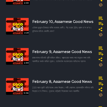
2:03
February 10, Assamese Good News
এইবাৰ কুকুৰে চিনাক্ত কৰিব কৰোনা ৰোগী। গঁড় হত্যা 33% হ্ৰাস হ'ল ক'ত।
ফুটবলৰ মহিলা ৰেফাৰী কোন?
2:23
February 9, Assamese Good News
ৱাৰাংগালৰ মহিলাই সৃষ্টি কৰিলে নজিৰ। আত্মহত্যা কৰাৰ পৰা মানুহক ৰক্ষা কৰি
আৰক্ষীয়ে অৰ্জন কৰিলে সুনাম। হাওঁফাওঁৰ সংৰোপনেৰে অভিলেখ স্থাপন
2:39
February 8, Assamese Good News
220 বছৰ পুৰণি ডাইন'ছৰৰ খোজ উদ্ধাৰ। পকী দেৱালক ব্লেকবৰ্ডলৈ পৰিণত কৰি
বিখ্যাত হ'ল শিক্ষক। মৃতদেহ কঢ়িয়াই শিৰোনামা দখল আৰক্ষীৰ
5:06