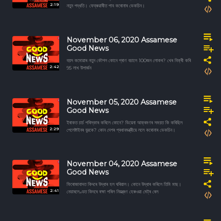
2:19
নতুন পদ্ধতি। ফেব্ৰুৱাৰীত পাব কৰোনাৰ ভেকচিন।
November 06, 2020 Assamese
Good News
বয়স কমোৱাৰ নতুন কৌশল কোনে প্ৰাণ বচালে 100জন লোকৰ? খেৰ বিক্ৰী কৰি
2:42
95 লাখ উপাৰ্জন
November 05, 2020 Assamese
Good News
ইৰাকত চাৰ্চ পৰিস্কাৰ কৰিলে কোনে? ভিয়েনা আক্ৰমণৰ সময়ত কি কৰিছিল
2:29
পেলেষ্টাইনৰ যুৱকে? কোন দেশৰ প্ৰধানমন্ত্ৰীয়ে ললে কৰোনাৰ ভেকচিন।
November 04, 2020 Assamese
Good News
ফিৰোজাবাদত কিদৰে উদ্ধাৰ হল ঘৰিয়াল। কোনে উদ্ধাৰ কৰিলে তিমি মাছ।
2:41
নেডাৰলেণ্ডত কিদৰে ৰক্ষা পৰিল নিয়ন্ত্ৰণ হেৰুওৱা মেট্ৰ ৰেল