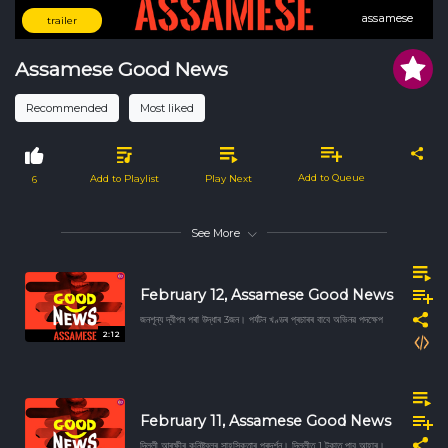
assamese
assamese
trailer
Assamese Good News
Recommended
Most liked
Add to Queue
Add to Playlist
Play Next
6
See More
February 12, Assamese Good News
জনশূন্য দ্বীপৰ পৰা উদ্ধাৰ 3জন। পৰ্যটন খণ্ডৰ প্ৰচাৰৰ বাবে অভিনৱ পদক্ষেপ
2:12
February 11, Assamese Good News
দিল্লী আৰক্ষীৰ কনিষ্টবলৰ সাহসিকতাৰ প্ৰদৰ্শন। দিল্লীত 1 টকাত পাব আহাৰ।