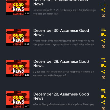
News
কোনে ঘৰতে সাজিলে ICU? ক'ত পোহনীয়া জন্তুৰ বাবে সংগীতানুষ্ঠান?কালৰাত্রিৰ
2:35
বুকুত লুকাই থকা প্ৰভাতৰ ৰেঙনি
December 30, Assamese Good
News
ক'ত চাহ শ্ৰমিকৰ কন্যাই গঢ়িলে সাফল্যৰ সেন্দুৰী আলি? দিল্লীত পুনৰ ৰঙ পাই
2:49
উঠিল মৃতপ্ৰায় জলাশয়। নতুন ৰন্ধন প্ৰযুক্তিয়ে ক'ত অৰ্জন কৰিছে জনপ্ৰিয়তা?
December 29, Assamese Good
News
64 বছৰ বয়সত কোনে নামভৰ্তি কৰালে চিকিৎসা পাঠ্যক্ৰমত। ক'ত মহিলা হ'ল
2:33
বাছ চালক? কোনে পত্নীক দিলে চন্দ্ৰৰ মাটি?
December 28, Assamese Good
News
আজিৰ গুড নিউজ বুলেটিনত উপভোগ কৰক 10টাকৈ ন-পুৰণি গুড নিউজৰ আনন্দ।
4:11