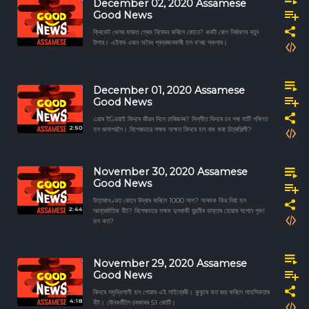
December 02, 2020 Assamese
Good News
ক্ৰিকেট খেলৰ মাজত প্ৰেম নিবেদন কৰিলে কোনে? কৰ্কট ৰোগ নিৰ্ধাৰণৰ নতুন
উপায়। এইবাৰ এজন অবৈধ প্ৰব্ৰজনকাৰী হল ৰ'দছ স্কলাৰ।
December 01, 2020 Assamese
Good News
এয়াৰ ইণ্ডিয়াই কিদৰে জীৱন দিলে চাৰিজনৰ? দিল্লীত কিদৰে চন পৰা মাটি পৰিণত
2:50
হল জলাশয়লৈ। বিশেষভাৱে সক্ষম অক্ষত কিদৰে হল নাম কৰা চিত্ৰশিল্পী?
November 30, 2020 Assamese
Good News
উত্তৰাখণ্ডত কোনে উদ্ধাৰ কৰিলে 1000 সাপ? অসমক কিয় দিয়া হল
2:44
আন্তৰ্জাতিক বঁটা? বিশেষভাৱে সক্ষম দুগৰাকী যুৱতীৰ ডাক্তৰ হোৱাৰ সপোন পূৰণ
হল কত?
November 29, 2020 Assamese
Good News
কিদৰে সমৃদ্ধিশালী হল গোৱাৰ এই লাইব্ৰেৰী। কুকুৰে কত জয় কৰিলে সাহসিকতাৰ
4:18
বঁটা। যৌনকর্মীলৈ চৰকাৰৰ 51 কোটি।