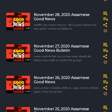
November 28, 2020 Assamese
Good News
যৌনকর্মীলৈ কোনে আগবঢ়ালে সহায়ৰ হাত। শচীন টেণ্ডুলকাৰে অটোচালকক কিয়
2:35
জনালে কৃতজ্ঞতা? অংগদাতাৰ বাবে মিউজিয়াম কত
November 27, 2020 Assamese
Good News Bulletin
কেৰেলাত গোলাপী নদী ৰিধিমা পাণ্ডে হল বিশ্বৰ অন্যতম শক্তিশালী নাৰী।
2:30
ইজৰাইলৰ সহায়ত অনাবৃষ্টিৰ সতে মোকাবিলা কৰিব বুণ্ডেলখন্দে
November 26, 2020 Assamese
Good News
স্কটলেণ্ডত বিতৰণ হব বিনামূলীয়া চেনিটাৰী পেদ। কুকুৰক কোনে দিলে সাহসিকতাৰ
2:20
পুৰস্কাৰ। ইৰফান খানৰ নতুন ভিডিও
November 25, 2020 Assamese