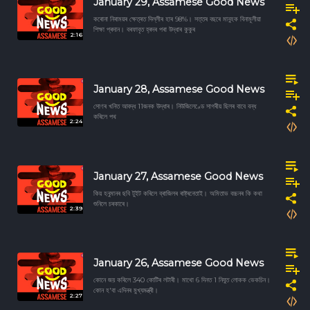
January 29, Assamese Good News
কৰোনা নিৰাময়ৰ ক্ষেত্ৰত দিল্লীৰ হাৰ 98%। সত্তৰ বছৰে মানুহক বিনামূলীয়া
শিক্ষা প্ৰদান। বৰফাবৃত হ্ৰদৰ পৰা উদ্ধাৰ কুকুৰ
2:16
January 28, Assamese Good News
সোণৰ খনিত আবদ্ধ 11জনক উদ্ধাৰ। নিউজিলেণ্ডে সাগৰীয় ছিলৰ বাবে বন্ধ
কৰিলে পথ
2:24
January 27, Assamese Good News
কিয় হনুমানৰ ছবি টুইট কৰিলে ব্ৰাজিলৰ ৰাষ্ট্ৰনেতাই। অমিতাভ বচ্চনৰ কি কথা
শুনিলে চৰকাৰে।
2:39
January 26, Assamese Good News
কোনে জয় কৰিলে 340 কোটিৰ লটাৰী। মাথো 6 দিনত 1 নিযুত লোকক ভেকচিন।
কোন হ'বা এদিনৰ মুখ্যমন্ত্ৰী।
2:27