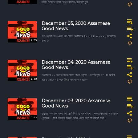
মাউছ ডিয়েৰৰ প্ৰসৱ কোনে কৰিলে কেমেৰাত বন্দী
December 05, 2020 Assamese
Good News
ডগ থেৰাপী কি? কোন হল টাইম মেগাজিনৰ kid of the year. কনমানিৰ
2:29
বার্তালাপ
December 04, 2020 Assamese
Good News
গৰ্ভধাৰণৰ 27 বছৰৰ পিছত কোনে পালে সন্তান। কত উদ্ধাৰ হল 81 বছৰীয়া
2:42
মাছ। কোনে 45 বছৰ পিছত লগ পালে সন্তানক
December 03, 2020 Assamese
Good News
কুকুৰক অজগৰৰ মুখৰ পৰা বচাই বিখ্যাত হল মহিলা। নবজাতকৰ দেহত কৰোনাৰ
2:42
এন্টিবডি। ওদিশা চৰকাৰে বিতৰণ কৰিব এইচ আই ভি পৰীক্ষা কিট।