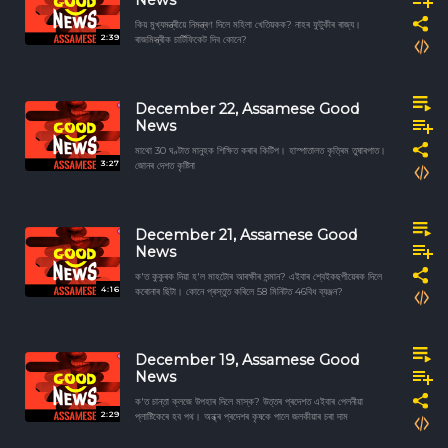
News
কিয় মুখ্যমন্ত্ৰীয়ে নিমন্ত্ৰণ দিলে মহিলা খেতিয়কক? নাহৰ ফুটুকীৰ ৰাজ্য।
2:39
ৰাজমিস্ত্ৰীক চাৰ্টিফিকেট দিব কোনে?
December 22, Assamese Good
News
মাথো 30 ঘণ্টাত মানুহক শিক্ষিত কৰাৰ কিটিপ। হাস্পাতালত কৃত্ৰিম তুষাৰপাত।
3:27
জোনৰ দেশত কৃষ্টিনা
December 21, Assamese Good
News
ক'ত কুকুৰক দিয়া হ'ল মাহটোৰ আৰক্ষীৰ সন্মান? এইবাৰ শ্বেইকছপীয়েৰক দিলে
4:16
কৰোনাৰ ছিটা। কোনে প্ৰস্তুত কৰিলে 58 মিনিটত 46বিধ ব্যঞ্জন?
December 19, Assamese Good
News
ক'ত চান্তা ক্লজে উপহাৰ দিলে মাস্ক? উত্তৰ প্ৰদেশত এইবাৰ পেলনীয়া
2:29
প্লাষ্টিকেৰে হব পথ। অন্ধ্ৰ প্ৰদেশৰ কৃষকে পালে জলকীয়াৰ চৰা দাম