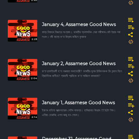
2:30
January 4, Assamese Good News
বাল্য বিবাহৰ বিৰুদ্ধে সংগ্ৰাম। ভাৰতীয় প্ৰশাসনিক সেৱা পৰীক্ষাৰ নোট ইয়াৰ পৰা
লওক। নদী বান্ধে ক'ত উদ্ধাৰ কৰিলে কৃষকক
2:23
January 2, Assamese Good News
ক'ত চাফাইকর্মী হ'ল পঞ্চায়ত সভানেত্ৰী? ভাৰতীয় মূলৰ চিকিৎসকক কি সন্মান দিলে
ব্ৰিটেইনৰ ৰাণীয়ে? প্ৰবাসী শ্রমিকে ক'ত সাজিলে কাৰখানা?
2:04
January 1, Assamese Good News
ইৰাণৰ মহিলা আত্মসহায়ক গোটৰ সাফল্য। হাৰিয়ানাত উদ্ধাৰ 1716টা শিশু।
এতিয়া হোৱাটছ এপত ৰুজু হব গোচৰ।
2:14
December 31, Assamese Good