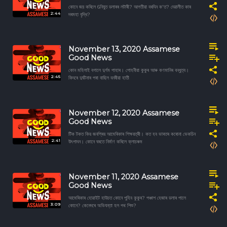
কোনে জয় কৰিলে 6নিযুত ডলাৰৰ লটাৰী? আগতীয়া বৰদিন ক'ত? দেৱালীত কাৰ
2:44
দৰমহা বৃদ্ধি?
November 13, 2020 Assamese
Good News
কোন মহিলাই বগালে দুৰ্গম পাহাৰ। পোহনীয়া কুকুৰ আৰু কণমানিৰ বন্ধুত্ব।
2:45
কিদৰে দুৰ্ঘটনাৰ পৰা বাছিল বনৰীয়া হাতী
November 12, 2020 Assamese
Good News
টিক টকত কিয় জনপ্ৰিয় আমেৰিকাৰ শিক্ষয়ত্ৰী। কত হব ভাৰতৰ কৰোনা ভেকচিন
2:41
উৎপাদন। কোনে ঘৰতে নিৰ্মাণ কৰিলে ক্লাচৰুম
November 11, 2020 Assamese
Good News
আমেৰিকাৰ হোৱাইট হাউচত কোনে পুহিব কুকুৰ? পঞ্চাশ হেজাৰ ডলাৰ পালে
3:09
কোনে? কেনেদৰে অভিযন্তা হল পথ শিশু?