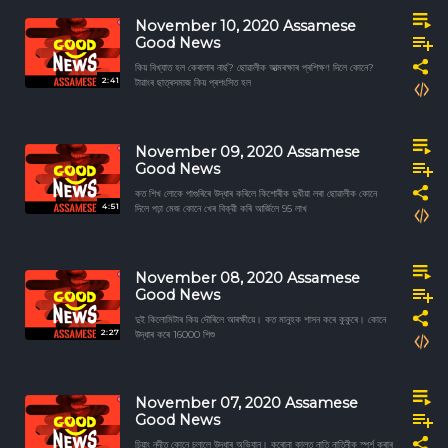
November 10, 2020 Assamese
Good News
কিয় বিখ্যাত হল কেৰালাৰ নাৰ্ছ? ছোৱালীক আত্মৰক্ষাৰ প্ৰশিক্ষণ দিলে কোনে?
2:41
টাৱাংৰ ছাত্ৰসমাজ কিয় প্ৰশংসিত হল
November 09, 2020 Assamese
Good News
কত শিখ লোকে পাগুৰিৰে উদ্ধাৰ কৰিলে কিশোৰীক দুখীয়া লৰা ছোৱালীক কোনে
4:51
দিলে পঢ়া মেজ কোনে খেৰ বিক্রী কৰি আৰ্জিলে 95 লাখ
November 08, 2020 Assamese
Good News
দুই কিলোমিটাৰ কিয় দৌৰিলে আৰক্ষীয়ে। কত মানুহক শাসন কৰে কুকুৰে। কোনে
2:27
উদ্ধাৰ কৰে 16000 শিশু
November 07, 2020 Assamese
Good News
চিয়াং নদীত কোনে চলালে উদ্ধাৰ অভিযান। কৰোনা কালত নাতি নাতিনীক স্পৰ্শ কৰাৰ