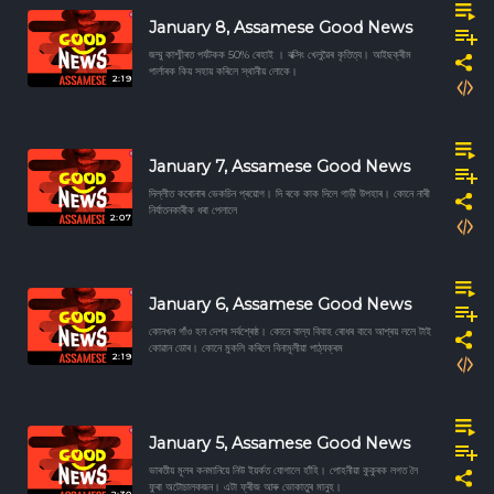
January 8, Assamese Good News
জম্মু কাশ্মীৰত পৰ্যটকক 50% ৰেহাই । বক্সিং খেলুৱৈৰ কৃতিত্ব। আইছক্ৰীম
পাৰ্লাৰক কিয় সহায় কৰিলে স্থানীয় লোকে।
2:19
January 7, Assamese Good News
দিল্লীত কৰোনাৰ ভেকচিন প্ৰয়োগ। দি ৰকে কাক দিলে গাড়ী উপহাৰ। কোনে নাৰী
নিৰ্যাতনকাৰীক ধৰা পেলালে
2:07
January 6, Assamese Good News
কোনখন গাঁও হল দেশৰ সৰ্বশ্ৰেষ্ঠ। কোনে বাল্য বিবাহ ৰোধৰ বাবে আশ্ৰয় ললে টাই
কোৱান ডোৰ। কোনে মুকলি কৰিলে বিনামূলীয়া পাঠ্যক্ৰম
2:19
January 5, Assamese Good News
ভাৰতীয় মূলৰ কনমানিয়ে নিউ ইয়ৰ্কত যোগালে হাঁহি। পোহনীয়া কুকুৰক লগত লৈ
ফুৰা অটোচালকজন। এটা ফ্ৰীজ আৰু ভোকাতুৰ মানুহ।