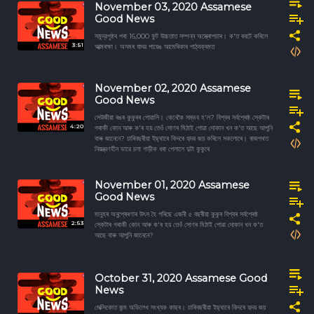
November 03, 2020 Assamese
Good News
সমুদ্রপৃষ্ঠৰ পৰা 16,000 ফুট উচ্চতাত সম্পন্ন অস্ত্ৰোপচাৰ। ক'ত ৰবটে কৰিলে
3:51
আত্মৰক্ষা। অসমৰ যাদৱ পায়েঙ আমেৰিকাৰ পাঠ্যক্ৰমত
November 02, 2020 Assamese
Good News
সেউজীয়া ৰঙৰ কুকুৰৰ পোৱালি। কেনেকৈ সম্ভব হ'ল? বিশ্বৰ সৰ্বশ্ৰেষ্ঠ স্কেটাৰ
4:20
গৰাকী কোন আৰু ক'ৰ হয় তেওঁ সোণৰ মিঠাই পোৱা দোকান খন ক'ত আছে আপুনি
বাৰু জানেনে? চাৰিবছৰীয়া ইছ্থাৰে কিদৰে হৃদয় জয় কৰিলে সকলোৰে। ৰাজপথত
নিয়ন্ত্রণহীন ভাৱে চলা গাড়ীক ধৰা পেলালে দুটা কুকুৰে
November 01, 2020 Assamese
Good News
মানুহৰ অনুপ্ৰেৰণাৰ উৎস হৈ পৰিছে এজনী ৫ বছৰীয়া কুকুৰ বিশ্বৰ সৰ্বশ্ৰেষ্ঠ
2:53
স্কেটাৰ গৰাকী কোন আৰু ক'ৰ হয় তেওঁ সোণৰ মিঠাই পোৱা দোকান খন ক'ত
আছে বাৰু আপুনি জানেনে?
October 31, 2020 Assamese Good
News
মেক্সিকোত জন্ম অভিলেখ সংখ্যক কাছৰ। চাৰিবছৰীয়া ইছ্থাৰে কিদৰে হৃদয় জয়