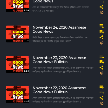
Good News
কোন হল বিশ্বৰ সবাতোকৈ জনপ্ৰিয় টিক টকাৰ। কুঁহিয়াৰ খেতিত কি কৰিলে
2:04
থাইলেণ্ডৰ হাতী পোৱালীয়ে।
November 24, 2020 Assamese
Good News
দিল্লী বিশ্বৰ অন্যতম শ্ৰেষ্ঠ চহৰ। কিমান টকাত নিলাম হল ভিডিও গেম?
2:
ঘৰীয়ালৰ মুখৰ পৰা পোহনীয়া কুকুৰক বচালে কোনে?
November 23, 2020 Assamese
Good News Bulletin
কোনে পত্নীৰ বাবে বজালে একৰ্ডিয়ান থাইলেণ্ডৰ এই পশু চিকিৎসকজন কিয় ইমান
2:26
জনপ্ৰিয়। স্কুলীয়া জীৱনৰ কোন বন্ধুৱে ধুমুহাপীড়িতক দিলে ঘৰ।
November 22, 2020 Assamese
Good News Bulletin
কোনে পত্নীৰ বাবে বজালে একৰ্ডিয়ান থাইলেণ্ডৰ এই পশু চিকিৎসকজন কিয় ইমান
4:42
জনপ্ৰিয়। স্কুলীয়া জীৱনৰ কোন বন্ধুৱে ধুমুহাপীড়িতক দিলে ঘৰ।