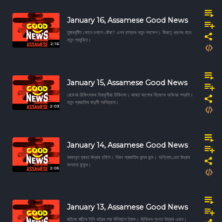
January 16, Assamese Good News
তুষাৰবৃষ্টিত কোনে চলালে ঘোঁৰা? এলন মাস্কৰ নতুন পদক্ষেপ। বীজাণু ধ্বংসৰ বাবে
নতুন প্ৰযুক্তি।
2:16
January 15, Assamese Good News
য়েমেনৰ চিকিৎসকৰ বিনামূলীয়া চিকিৎসা। জাৰত কাপোৰ বিতৰণৰ অভিনৱ পদ্ধতি।
নতুন প্ৰজাতিৰ বাদুলী আবিষ্কাৰ।
2:03
January 14, Assamese Good News
বৰফাবৃত হ্ৰদত উদ্ধাৰ হৰিণা। বিৰল প্ৰজাতিৰ বান্দৰ জন্ম। অগ্নিকাণ্ডত উদ্ধাৰ
অসহায় কুকুৰ।
2:05
January 13, Assamese Good News
ৰাইজে ৰছীৰে টানি খাৱৈৰ পৰা উলিয়ালে ট্ৰাক। ছিকিমৰ শৃংগত উদ্ধাৰ এজন।