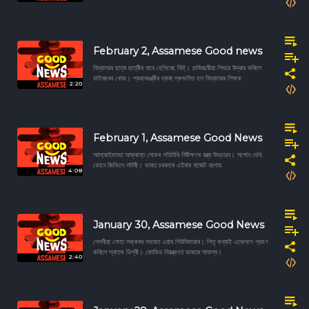
February 2, Assamese Good news
বিদ্যালয়ৰ ছাত্ৰ ছাত্ৰীৰ বাবে হেপিনেছ কিট্। চাৰিবছৰীয়া শিশুৱে উদ্ধাৰ কৰিলে
ডাইনছৰৰ খোজ। প্ৰধানমন্ত্ৰীৰ দ্বাৰা প্ৰশংসিত হল বিদ্যালয়ৰ শিক্ষক
2:20
February 1, Assamese Good News
আলজেইমাৰত আক্ৰান্ত লোকৰ গতিবিধি নিৰীক্ষণৰ যন্ত্ৰ উদ্ভাৱন। সপোন দেখি
কোনে জিকিলে লটাৰী। ভাৰত চৰকাৰে এইবাৰ বাজেট নচপায়
4:08
January 30, Assamese Good News
পেলনীয়া লোহা লক্কৰৰ সহায়ত এয়াৰ পিউৰিফায়াৰ। পিতৃ কন্যাই একেলগে গ্ৰহণ
কৰিলে স্নাতক ডিগ্ৰী। কোভিড নিয়ন্ত্ৰণত ভাৰতৰ সাফল্য।
2:40