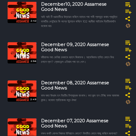
December10, 2020 Assamese
Good News
আই আই টি গুৱাহাটীয়ে উদ্ভাৱন কৰিলে বতাহৰ পৰা পানী প্ৰস্তুত কৰাৰ প্ৰযুক্তি
2:42
ভাৰতীয় খেলুৱৈয়ে কি ৰহস্য উন্মোচন কৰিলে 102 বছৰীয়া আইতাৰ দ্বিতীয়বাৰলৈ
কৰোনা জয়
December 09, 2020 Assamese
Good News
ঘৰীয়ালৰ পৰা কেনিয়া চৰকাৰে বচালে জিৰাফক। আমেৰিকাৰ হাবিত কোনে কিয়
2:56
চলালে দ্ৰণ? ব্ৰেকডেন্স এতিয়াৰ পৰা হব খেল।
December 08, 2020 Assamese
Good News
কাৰ ঘৰত উদ্ধাৰ হল দ্বিতীয় বিশ্বযুদ্ধৰ বাংকাৰ। কত জন্ম হল টেনিছ বলৰ আকাৰৰ
2:49
বান্দৰ। কৰোনা প্ৰতিৰোধৰ নতুন ঔষধ!
December 07, 2020 Assamese
Good News
বক্ষৰ কৰ্কট ৰোগৰ নিৰাময় উলিয়ালে কোনে? দিল্লীত কোনে সাজু কৰিলে জলাশয়?