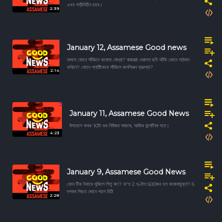
এখন গাড়ীবিহীন চহৰ।
2:39
January 12, Assamese Good news
বৰফত কোনে সাঁজিলে কৰোনা যোদ্ধা? ৰাজহুৱা দেৱালত ছবি আঁকি কোনে পাঠদান
কৰিলে? কোনে প্লাষ্টিকেৰে সাঁজিলে জলসিঞ্চন ব্যৱস্থা?
2:14
January 11, Assamese Good News
উপভোগ কৰক 10টা গুড নিউজৰ সম্ভাৰ, আজিৰ বুলেটিনৰ সতে।
4:23
January 9, Assamese Good News
কোন টিক টকাৰে সুজিলে পিতৃ ঋণ? ক'ত 2 ঘণ্টাত 600জন হল কৰোনামুক্ত? 6
দশকৰ পিছত কোনে পালে চিঠি
2:28