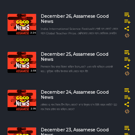
December 26, Assamese Good
News
India International Science Festivalত শ্ৰেষ্ঠ হল কোন? কোনে
2:24
পালে Global Teacher Prize. মেক্সিকোত কোনে ললে কোভিডৰ ভেকচিন
December 25, Assamese Good
News
শিখসকলে কিয় খাদ্য বিতৰণ কৰিলে ইংলেণ্ডত? এখন ভৰি অবিহনে এভাৰেষ্ট
2:33
জয়। কৃত্ৰিম গাখীৰ উৎপাদন কৰি কোনে পালে বঁটা
December 24, Assamese Good
News
ৰেষ্টৰাত 4 লাখ টকাৰ টিপ দিলে কোনে? ক'ত উদ্ধাৰ হ'ল তিমি মাছৰ বসতি? 50
2:35
লাখ টকাৰ চাউল দান কৰিলে কোনে?
December 23, Assamese Good