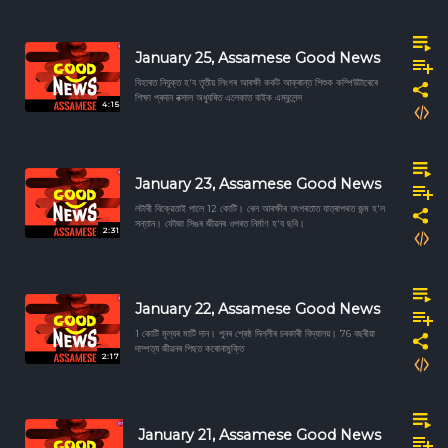
January 25, Assamese Good News
বিহাৰত নিযুক্ত হ'ব তৃতীয় লিংগৰ আৰক্ষী কৰ্কট আক্ৰান্ত শিশুক কম্পিউটাৰেৰে
শিক্ষা প্ৰদান নক্সাল অধ্যূষিত এলেকাত বাইক এম্বুলেন্স
4:15
January 23, Assamese Good News
লটাৰী বিক্রেতাই পালে 12 কোটি। ৰেল আৰক্ষীৰ তৎপৰতাত যাত্ৰাপথত জন্ম হ'ল
সন্তান। ফৌজা সিঙৰ জীৱনৰ ওপৰত নিৰ্মাণ হ'ব ছবি।
2:31
January 22, Assamese Good News
1 কোটি মূল্যৰ মাটি দান। পুনৰ শ্ৰেষ্ঠ দিল্লীৰ চৰকাৰী বিদ্যালয়। 76 বছৰীয়া
দাম্পত্য জীৱনৰ পিছত কৰোনামুক্তি
2:17
January 21, Assamese Good News