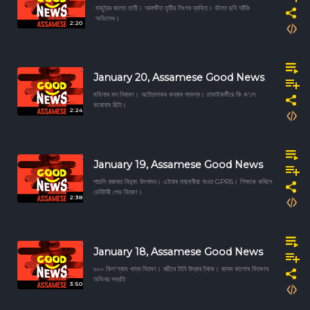
মাছুৱৈৰ জালত হাতী। আৰক্ষীত তৃতীয় লিংগৰ ব্যক্তি। বটলত ছবি আঁকি
অভিলেখ।
2:20
January 20, Assamese Good News
মহিলাৰ মদ নিবাৰণ। অটোচালকৰ কন্যাৰ সাফল্য। চাফাইকৰ্মীয়ে কি ক'লে
কৰোনাৰ ছিটা।
2:24
January 19, Assamese Good News
পাচলি বজাৰত বিদ্যুৎ উৎপাদন। এইবাৰ মাছমৰীয়া নাওত GPRS। শিক্ষকে কৰিলে
চেনিটাৰী পেড বিতৰণ।
2:38
January 18, Assamese Good News
৬০০ কিল'গ্ৰাম খাদ্য বিতৰণ। ৰছীৰে টানি উদ্ধাৰ ট্ৰাক। জাৰৰ কাপোৰ বিতৰণৰ
অভিনৱ পদ্ধতি
3:50