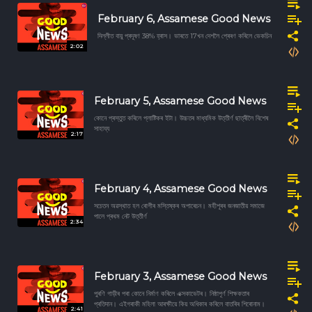
February 6, Assamese Good News
দিল্লীত বায়ু প্ৰদূষণ 38% হ্ৰাস। ভাৰতে 17খন দেশলৈ প্ৰেৰণ কৰিলে ভেকচিন
2:02
February 5, Assamese Good News
কোনে প্ৰস্তুত কৰিলে প্লাষ্টিকৰ ইটা। উচ্চতৰ মাধ্যমিক উত্তীৰ্ণ ছাত্ৰীলৈ বিশেষ
সাহায্য
2:17
February 4, Assamese Good News
সচেতন অৱস্থাত হল ৰোগীৰ মস্তিষ্কৰ অপাৰেচন। মহীশূৰৰ জনজাতীয় সমাজে
পালে প্ৰথম নেট উত্তীৰ্ণ
2:34
February 3, Assamese Good News
পুৰণি গাড়ীৰ পৰা কোনে নিৰ্মাণ কৰিলে এক্সকাভেটৰ। নিষ্ঠাপূৰ্ণ শিক্ষকতাৰ
প্ৰতিদান। এইগৰাকী মহিলা আৰক্ষীয়ে কিয় অধিকাৰ কৰিলে বাতৰিৰ শিৰোনাম।
2:41