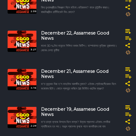
News
কিয় মুখ্যমন্ত্ৰীয়ে নিমন্ত্ৰণ দিলে মহিলা খেতিয়কক? নাহৰ ফুটুকীৰ ৰাজ্য।
2:39
ৰাজমিস্ত্ৰীক চাৰ্টিফিকেট দিব কোনে?
December 22, Assamese Good
News
মাথো 30 ঘণ্টাত মানুহক শিক্ষিত কৰাৰ কিটিপ। হাস্পাতালত কৃত্ৰিম তুষাৰপাত।
3:27
জোনৰ দেশত কৃষ্টিনা
December 21, Assamese Good
News
ক'ত কুকুৰক দিয়া হ'ল মাহটোৰ আৰক্ষীৰ সন্মান? এইবাৰ শ্বেইকছপীয়েৰক দিলে
4:16
কৰোনাৰ ছিটা। কোনে প্ৰস্তুত কৰিলে 58 মিনিটত 46বিধ ব্যঞ্জন?
December 19, Assamese Good
News
ক'ত চান্তা ক্লজে উপহাৰ দিলে মাস্ক? উত্তৰ প্ৰদেশত এইবাৰ পেলনীয়া
2:29
প্লাষ্টিকেৰে হব পথ। অন্ধ্ৰ প্ৰদেশৰ কৃষকে পালে জলকীয়াৰ চৰা দাম