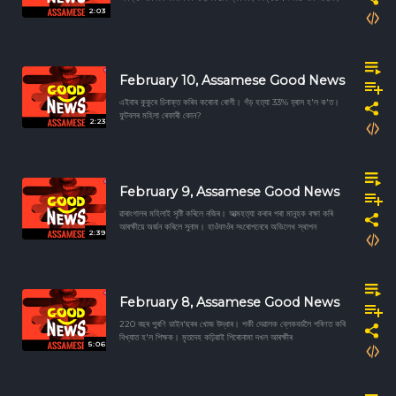
2:03
February 10, Assamese Good News
এইবাৰ কুকুৰে চিনাক্ত কৰিব কৰোনা ৰোগী। গঁড় হত্যা 33% হ্ৰাস হ'ল ক'ত।
ফুটবলৰ মহিলা ৰেফাৰী কোন?
2:23
February 9, Assamese Good News
ৱাৰাংগালৰ মহিলাই সৃষ্টি কৰিলে নজিৰ। আত্মহত্যা কৰাৰ পৰা মানুহক ৰক্ষা কৰি
আৰক্ষীয়ে অৰ্জন কৰিলে সুনাম। হাওঁফাওঁৰ সংৰোপনেৰে অভিলেখ স্থাপন
2:39
February 8, Assamese Good News
220 বছৰ পুৰণি ডাইন'ছৰৰ খোজ উদ্ধাৰ। পকী দেৱালক ব্লেকবৰ্ডলৈ পৰিণত কৰি
বিখ্যাত হ'ল শিক্ষক। মৃতদেহ কঢ়িয়াই শিৰোনামা দখল আৰক্ষীৰ
5:06