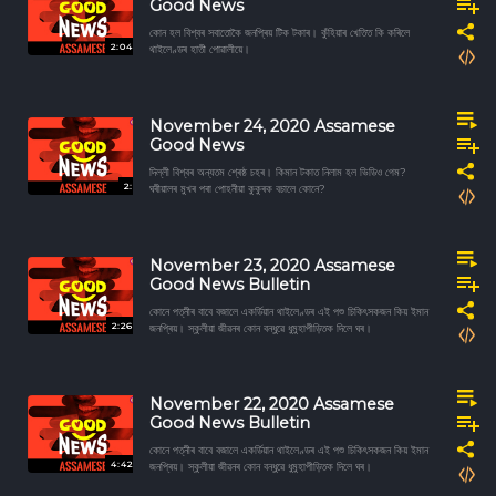
Good News
কোন হল বিশ্বৰ সবাতোকৈ জনপ্ৰিয় টিক টকাৰ। কুঁহিয়াৰ খেতিত কি কৰিলে
2:04
থাইলেণ্ডৰ হাতী পোৱালীয়ে।
November 24, 2020 Assamese
Good News
দিল্লী বিশ্বৰ অন্যতম শ্ৰেষ্ঠ চহৰ। কিমান টকাত নিলাম হল ভিডিও গেম?
2:
ঘৰীয়ালৰ মুখৰ পৰা পোহনীয়া কুকুৰক বচালে কোনে?
November 23, 2020 Assamese
Good News Bulletin
কোনে পত্নীৰ বাবে বজালে একৰ্ডিয়ান থাইলেণ্ডৰ এই পশু চিকিৎসকজন কিয় ইমান
2:26
জনপ্ৰিয়। স্কুলীয়া জীৱনৰ কোন বন্ধুৱে ধুমুহাপীড়িতক দিলে ঘৰ।
November 22, 2020 Assamese
Good News Bulletin
কোনে পত্নীৰ বাবে বজালে একৰ্ডিয়ান থাইলেণ্ডৰ এই পশু চিকিৎসকজন কিয় ইমান
4:42
জনপ্ৰিয়। স্কুলীয়া জীৱনৰ কোন বন্ধুৱে ধুমুহাপীড়িতক দিলে ঘৰ।