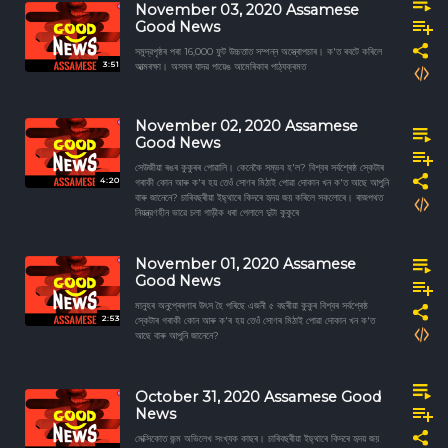
November 03, 2020 Assamese
Good News
সমুদ্রপৃষ্ঠৰ পৰা 16,000 ফুট উচ্চতাত সম্পন্ন অস্ত্ৰোপচাৰ। ক'ত ৰবটে কৰিলে
3:51
আত্মৰক্ষা। অসমৰ যাদৱ পায়েঙ আমেৰিকাৰ পাঠ্যক্ৰমত
November 02, 2020 Assamese
Good News
সেউজীয়া ৰঙৰ কুকুৰৰ পোৱালি। কেনেকৈ সম্ভব হ'ল? বিশ্বৰ সৰ্বশ্ৰেষ্ঠ স্কেটাৰ
4:20
গৰাকী কোন আৰু ক'ৰ হয় তেওঁ সোণৰ মিঠাই পোৱা দোকান খন ক'ত আছে আপুনি
বাৰু জানেনে? চাৰিবছৰীয়া ইছ্থাৰে কিদৰে হৃদয় জয় কৰিলে সকলোৰে। ৰাজপথত
নিয়ন্ত্রণহীন ভাৱে চলা গাড়ীক ধৰা পেলালে দুটা কুকুৰে
November 01, 2020 Assamese
Good News
মানুহৰ অনুপ্ৰেৰণাৰ উৎস হৈ পৰিছে এজনী ৫ বছৰীয়া কুকুৰ বিশ্বৰ সৰ্বশ্ৰেষ্ঠ
2:53
স্কেটাৰ গৰাকী কোন আৰু ক'ৰ হয় তেওঁ সোণৰ মিঠাই পোৱা দোকান খন ক'ত
আছে বাৰু আপুনি জানেনে?
October 31, 2020 Assamese Good
News
মেক্সিকোত জন্ম অভিলেখ সংখ্যক কাছৰ। চাৰিবছৰীয়া ইছ্থাৰে কিদৰে হৃদয় জয়