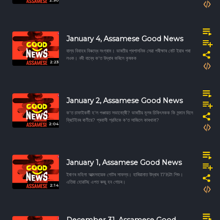
2:30
January 4, Assamese Good News
বাল্য বিবাহৰ বিৰুদ্ধে সংগ্ৰাম। ভাৰতীয় প্ৰশাসনিক সেৱা পৰীক্ষাৰ নোট ইয়াৰ পৰা
লওক। নদী বান্ধে ক'ত উদ্ধাৰ কৰিলে কৃষকক
2:23
January 2, Assamese Good News
ক'ত চাফাইকর্মী হ'ল পঞ্চায়ত সভানেত্ৰী? ভাৰতীয় মূলৰ চিকিৎসকক কি সন্মান দিলে
ব্ৰিটেইনৰ ৰাণীয়ে? প্ৰবাসী শ্রমিকে ক'ত সাজিলে কাৰখানা?
2:04
January 1, Assamese Good News
ইৰাণৰ মহিলা আত্মসহায়ক গোটৰ সাফল্য। হাৰিয়ানাত উদ্ধাৰ 1716টা শিশু।
এতিয়া হোৱাটছ এপত ৰুজু হব গোচৰ।
2:14
December 31, Assamese Good