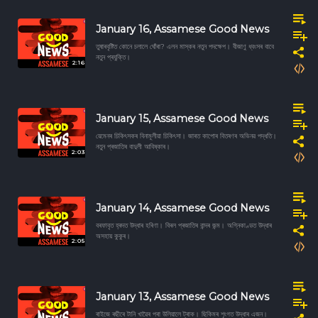
January 16, Assamese Good News
তুষাৰবৃষ্টিত কোনে চলালে ঘোঁৰা? এলন মাস্কৰ নতুন পদক্ষেপ। বীজাণু ধ্বংসৰ বাবে
নতুন প্ৰযুক্তি।
2:16
January 15, Assamese Good News
য়েমেনৰ চিকিৎসকৰ বিনামূলীয়া চিকিৎসা। জাৰত কাপোৰ বিতৰণৰ অভিনৱ পদ্ধতি।
নতুন প্ৰজাতিৰ বাদুলী আবিষ্কাৰ।
2:03
January 14, Assamese Good News
বৰফাবৃত হ্ৰদত উদ্ধাৰ হৰিণা। বিৰল প্ৰজাতিৰ বান্দৰ জন্ম। অগ্নিকাণ্ডত উদ্ধাৰ
অসহায় কুকুৰ।
2:05
January 13, Assamese Good News
ৰাইজে ৰছীৰে টানি খাৱৈৰ পৰা উলিয়ালে ট্ৰাক। ছিকিমৰ শৃংগত উদ্ধাৰ এজন।