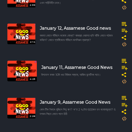
এখন গাড়ীবিহীন চহৰ।
2:39
January 12, Assamese Good news
বৰফত কোনে সাঁজিলে কৰোনা যোদ্ধা? ৰাজহুৱা দেৱালত ছবি আঁকি কোনে পাঠদান
কৰিলে? কোনে প্লাষ্টিকেৰে সাঁজিলে জলসিঞ্চন ব্যৱস্থা?
2:14
January 11, Assamese Good News
উপভোগ কৰক 10টা গুড নিউজৰ সম্ভাৰ, আজিৰ বুলেটিনৰ সতে।
4:23
January 9, Assamese Good News
কোন টিক টকাৰে সুজিলে পিতৃ ঋণ? ক'ত 2 ঘণ্টাত 600জন হল কৰোনামুক্ত? 6
দশকৰ পিছত কোনে পালে চিঠি
2:28