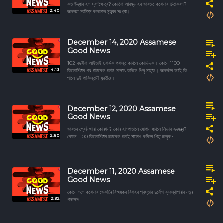
কত উদ্ধাৰ হল স্বৰ্ণক্ষেত্ৰ? কেতিয়া আৰম্ভ হব ভাৰতত কৰোনাৰ চিতাকৰণ?
2:40
ভাৰতত সৰ্বনিম্ন কৰোনাত মৃত্যুৰ সংখ্যা।
December 14, 2020 Assamese
Good News
102 বছৰীয়া আইতাই দুবাৰকৈ পৰাস্ত কৰিলে কোভিডক। কোনে 1100
4:13
কিলোমিটাৰ পথ চাইকেল চলাই সাক্ষাৎ কৰিলে পিতৃ মাতৃক। ভাৰতলৈ আহি কি
পালে দুই পাকিস্তানী যুৱতীয়ে।
December 12, 2020 Assamese
Good News
ভাৰতৰ শ্ৰেষ্ঠ থানা কোনখন? কোন হাস্পাতালে যোগান ধৰিলে লিভাৰ হৃদযন্ত্ৰ?
2:50
কোনে 1100 কিলোমিটাৰ চাইকেল চলাই সাক্ষাৎ কৰিলে পিতৃ মাতৃক?
December 11, 2020 Assamese
Good News
কোনে ললে কৰোনাৰ ভেকচিন বিস্ময়কৰ বিবাহৰ প্ৰস্তাৱ দুৰ্যোগ ব্যৱস্থাপনাৰ নতুন
2:32
পদক্ষেপ