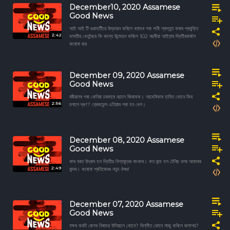
December10, 2020 Assamese
Good News
আই আই টি গুৱাহাটীয়ে উদ্ভাৱন কৰিলে বতাহৰ পৰা পানী প্ৰস্তুত কৰাৰ প্ৰযুক্তি
2:42
ভাৰতীয় খেলুৱৈয়ে কি ৰহস্য উন্মোচন কৰিলে 102 বছৰীয়া আইতাৰ দ্বিতীয়বাৰলৈ
কৰোনা জয়
December 09, 2020 Assamese
Good News
ঘৰীয়ালৰ পৰা কেনিয়া চৰকাৰে বচালে জিৰাফক। আমেৰিকাৰ হাবিত কোনে কিয়
2:56
চলালে দ্ৰণ? ব্ৰেকডেন্স এতিয়াৰ পৰা হব খেল।
December 08, 2020 Assamese
Good News
কাৰ ঘৰত উদ্ধাৰ হল দ্বিতীয় বিশ্বযুদ্ধৰ বাংকাৰ। কত জন্ম হল টেনিছ বলৰ আকাৰৰ
2:49
বান্দৰ। কৰোনা প্ৰতিৰোধৰ নতুন ঔষধ!
December 07, 2020 Assamese
Good News
বক্ষৰ কৰ্কট ৰোগৰ নিৰাময় উলিয়ালে কোনে? দিল্লীত কোনে সাজু কৰিলে জলাশয়?