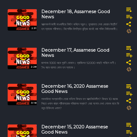
December 18, Assamese Good
News
আত্মসমৰ্পণকাৰী মাওবাদীয়ে নিৰ্মাণ কৰিলে স্কুল। পুলৱামাত সেনা জোৱান উত্তীৰ্ণ
2:31
হল স্নাতক পৰীক্ষাত। কিশোৰীৰ উপস্থিত বুদ্ধিৰ বাবেই ধৰা পৰিল নিৰ্যাতনকাৰী।
December 17, Assamese Good
News
জাপানৰ 1000 বছৰ পুৰণি দোকান। ব্ৰাজিলত 92000 কাছই পাৰিলে কণী।
2:28
74 বছৰ বয়সত কোন হল স্নাতক।
December 16, 2020 Assamese
Good News
লকদাউনত সংস্থানহীন হোৱা মহিলা কিদৰে হল আত্মনিৰ্ভৰশীল? কিদৰে 10 বছৰৰ
3:18
পিছত ওলাল ৰাহুল শ্ৰীবাস্তৱৰ পৰিয়ালৰ সন্ধান? বেয়া সপোন দেখা লোকৰ বাবে কি
নতুন চিকিৎসা ওলাল?
December 15, 2020 Assamese
Good News