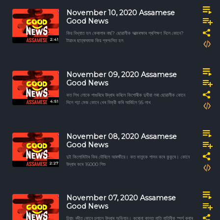
November 10, 2020 Assamese
Good News
কিয় বিখ্যাত হল কেৰালাৰ নাৰ্ছ? ছোৱালীক আত্মৰক্ষাৰ প্ৰশিক্ষণ দিলে কোনে?
2:41
টাৱাংৰ ছাত্ৰসমাজ কিয় প্ৰশংসিত হল
November 09, 2020 Assamese
Good News
কত শিখ লোকে পাগুৰিৰে উদ্ধাৰ কৰিলে কিশোৰীক দুখীয়া লৰা ছোৱালীক কোনে
4:51
দিলে পঢ়া মেজ কোনে খেৰ বিক্রী কৰি আৰ্জিলে 95 লাখ
November 08, 2020 Assamese
Good News
দুই কিলোমিটাৰ কিয় দৌৰিলে আৰক্ষীয়ে। কত মানুহক শাসন কৰে কুকুৰে। কোনে
2:27
উদ্ধাৰ কৰে 16000 শিশু
November 07, 2020 Assamese
Good News
চিয়াং নদীত কোনে চলালে উদ্ধাৰ অভিযান। কৰোনা কালত নাতি নাতিনীক স্পৰ্শ কৰাৰ