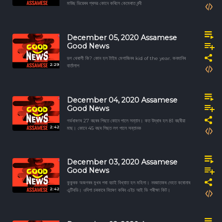
মাউছ ডিয়েৰৰ প্ৰসৱ কোনে কৰিলে কেমেৰাত বন্দী
December 05, 2020 Assamese
Good News
ডগ থেৰাপী কি? কোন হল টাইম মেগাজিনৰ kid of the year. কনমানিৰ
2:29
বার্তালাপ
December 04, 2020 Assamese
Good News
গৰ্ভধাৰণৰ 27 বছৰৰ পিছত কোনে পালে সন্তান। কত উদ্ধাৰ হল 81 বছৰীয়া
2:42
মাছ। কোনে 45 বছৰ পিছত লগ পালে সন্তানক
December 03, 2020 Assamese
Good News
কুকুৰক অজগৰৰ মুখৰ পৰা বচাই বিখ্যাত হল মহিলা। নবজাতকৰ দেহত কৰোনাৰ
2:42
এন্টিবডি। ওদিশা চৰকাৰে বিতৰণ কৰিব এইচ আই ভি পৰীক্ষা কিট।