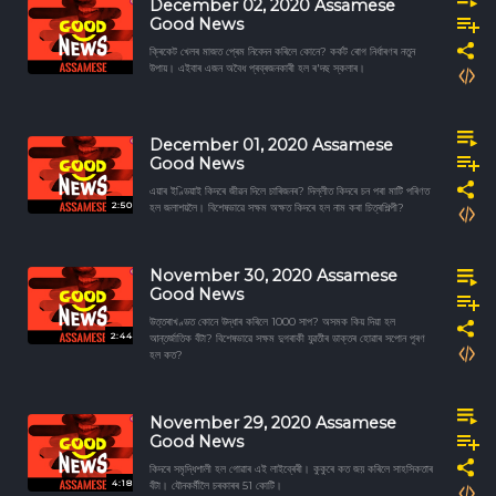
December 02, 2020 Assamese
Good News
ক্ৰিকেট খেলৰ মাজত প্ৰেম নিবেদন কৰিলে কোনে? কৰ্কট ৰোগ নিৰ্ধাৰণৰ নতুন
উপায়। এইবাৰ এজন অবৈধ প্ৰব্ৰজনকাৰী হল ৰ'দছ স্কলাৰ।
December 01, 2020 Assamese
Good News
এয়াৰ ইণ্ডিয়াই কিদৰে জীৱন দিলে চাৰিজনৰ? দিল্লীত কিদৰে চন পৰা মাটি পৰিণত
2:50
হল জলাশয়লৈ। বিশেষভাৱে সক্ষম অক্ষত কিদৰে হল নাম কৰা চিত্ৰশিল্পী?
November 30, 2020 Assamese
Good News
উত্তৰাখণ্ডত কোনে উদ্ধাৰ কৰিলে 1000 সাপ? অসমক কিয় দিয়া হল
2:44
আন্তৰ্জাতিক বঁটা? বিশেষভাৱে সক্ষম দুগৰাকী যুৱতীৰ ডাক্তৰ হোৱাৰ সপোন পূৰণ
হল কত?
November 29, 2020 Assamese
Good News
কিদৰে সমৃদ্ধিশালী হল গোৱাৰ এই লাইব্ৰেৰী। কুকুৰে কত জয় কৰিলে সাহসিকতাৰ
4:18
বঁটা। যৌনকর্মীলৈ চৰকাৰৰ 51 কোটি।