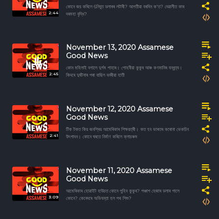
কোনে জয় কৰিলে 6নিযুত ডলাৰৰ লটাৰী? আগতীয়া বৰদিন ক'ত? দেৱালীত কাৰ
2:44
দৰমহা বৃদ্ধি?
November 13, 2020 Assamese
Good News
কোন মহিলাই বগালে দুৰ্গম পাহাৰ। পোহনীয়া কুকুৰ আৰু কণমানিৰ বন্ধুত্ব।
2:45
কিদৰে দুৰ্ঘটনাৰ পৰা বাছিল বনৰীয়া হাতী
November 12, 2020 Assamese
Good News
টিক টকত কিয় জনপ্ৰিয় আমেৰিকাৰ শিক্ষয়ত্ৰী। কত হব ভাৰতৰ কৰোনা ভেকচিন
2:41
উৎপাদন। কোনে ঘৰতে নিৰ্মাণ কৰিলে ক্লাচৰুম
November 11, 2020 Assamese
Good News
আমেৰিকাৰ হোৱাইট হাউচত কোনে পুহিব কুকুৰ? পঞ্চাশ হেজাৰ ডলাৰ পালে
3:09
কোনে? কেনেদৰে অভিযন্তা হল পথ শিশু?