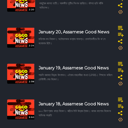
মাছুৱৈৰ জালত হাতী। আৰক্ষীত তৃতীয় লিংগৰ ব্যক্তি। বটলত ছবি আঁকি
অভিলেখ।
2:20
January 20, Assamese Good News
মহিলাৰ মদ নিবাৰণ। অটোচালকৰ কন্যাৰ সাফল্য। চাফাইকৰ্মীয়ে কি ক'লে
কৰোনাৰ ছিটা।
2:24
January 19, Assamese Good News
পাচলি বজাৰত বিদ্যুৎ উৎপাদন। এইবাৰ মাছমৰীয়া নাওত GPRS। শিক্ষকে কৰিলে
চেনিটাৰী পেড বিতৰণ।
2:38
January 18, Assamese Good News
৬০০ কিল'গ্ৰাম খাদ্য বিতৰণ। ৰছীৰে টানি উদ্ধাৰ ট্ৰাক। জাৰৰ কাপোৰ বিতৰণৰ
অভিনৱ পদ্ধতি
3:50