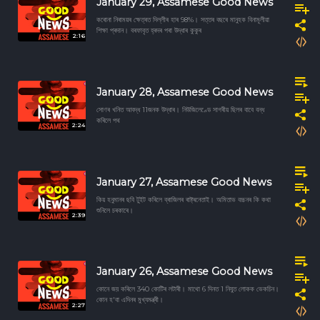
January 29, Assamese Good News
কৰোনা নিৰাময়ৰ ক্ষেত্ৰত দিল্লীৰ হাৰ 98%। সত্তৰ বছৰে মানুহক বিনামূলীয়া
শিক্ষা প্ৰদান। বৰফাবৃত হ্ৰদৰ পৰা উদ্ধাৰ কুকুৰ
2:16
January 28, Assamese Good News
সোণৰ খনিত আবদ্ধ 11জনক উদ্ধাৰ। নিউজিলেণ্ডে সাগৰীয় ছিলৰ বাবে বন্ধ
কৰিলে পথ
2:24
January 27, Assamese Good News
কিয় হনুমানৰ ছবি টুইট কৰিলে ব্ৰাজিলৰ ৰাষ্ট্ৰনেতাই। অমিতাভ বচ্চনৰ কি কথা
শুনিলে চৰকাৰে।
2:39
January 26, Assamese Good News
কোনে জয় কৰিলে 340 কোটিৰ লটাৰী। মাথো 6 দিনত 1 নিযুত লোকক ভেকচিন।
কোন হ'বা এদিনৰ মুখ্যমন্ত্ৰী।
2:27