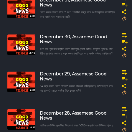
News
কোনে ঘৰতে সাজিলে ICU? ক'ত পোহনীয়া জন্তুৰ বাবে সংগীতানুষ্ঠান?কালৰাত্রিৰ
2:35
বুকুত লুকাই থকা প্ৰভাতৰ ৰেঙনি
December 30, Assamese Good
News
ক'ত চাহ শ্ৰমিকৰ কন্যাই গঢ়িলে সাফল্যৰ সেন্দুৰী আলি? দিল্লীত পুনৰ ৰঙ পাই
2:49
উঠিল মৃতপ্ৰায় জলাশয়। নতুন ৰন্ধন প্ৰযুক্তিয়ে ক'ত অৰ্জন কৰিছে জনপ্ৰিয়তা?
December 29, Assamese Good
News
64 বছৰ বয়সত কোনে নামভৰ্তি কৰালে চিকিৎসা পাঠ্যক্ৰমত। ক'ত মহিলা হ'ল
2:33
বাছ চালক? কোনে পত্নীক দিলে চন্দ্ৰৰ মাটি?
December 28, Assamese Good
News
আজিৰ গুড নিউজ বুলেটিনত উপভোগ কৰক 10টাকৈ ন-পুৰণি গুড নিউজৰ আনন্দ।
4:11