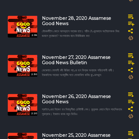
November 28, 2020 Assamese
Good News
যৌনকর্মীলৈ কোনে আগবঢ়ালে সহায়ৰ হাত। শচীন টেণ্ডুলকাৰে অটোচালকক কিয়
2:35
জনালে কৃতজ্ঞতা? অংগদাতাৰ বাবে মিউজিয়াম কত
November 27, 2020 Assamese
Good News Bulletin
কেৰেলাত গোলাপী নদী ৰিধিমা পাণ্ডে হল বিশ্বৰ অন্যতম শক্তিশালী নাৰী।
2:30
ইজৰাইলৰ সহায়ত অনাবৃষ্টিৰ সতে মোকাবিলা কৰিব বুণ্ডেলখন্দে
November 26, 2020 Assamese
Good News
স্কটলেণ্ডত বিতৰণ হব বিনামূলীয়া চেনিটাৰী পেদ। কুকুৰক কোনে দিলে সাহসিকতাৰ
2:20
পুৰস্কাৰ। ইৰফান খানৰ নতুন ভিডিও
November 25, 2020 Assamese