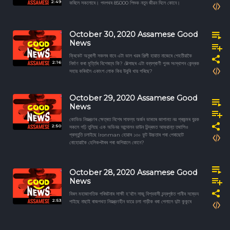
2:49
কৰিলে সকলোৰে। পদপথৰ 85000 শিশুক নতুন জীৱন দিলে কোনে।
October 30, 2020 Assamese Good
News
ক্ৰিকেট অনুৰাগী সকলৰ বাবে এটা ভাল খৱৰ শিল্পী হায়াত নাজেৰে শেহতীয়াকৈ
2:16
নিৰ্মাণ কৰা মূৰ্ত্তিৰ বিশেষত্ব কি? টেক্সাছৰ এটা বন্যপ্ৰাণী পুনৰ সংস্থাপন কেন্দ্ৰক
সহায় কৰিবলৈ একাংশ লোক কিয় উবুৰি খায় পৰিছে?
October 29, 2020 Assamese Good
News
কোভিড নিয়ন্ত্রণৰ ক্ষেত্ৰত বিশেষ সাফল্য অর্জন ভাৰতৰ জাপানত নৱ প্ৰজন্মৰ যুৱক
2:50
সকলে গঢ়ি তুলিছে এক অভিনৱ আন্দোলন ডাউন চিন্দ্ৰমত আক্রান্ত তথাপিও
প্ৰস্তুতি চলাইছে Ironman হোৱাৰ ১৩০ ফুট উচ্চতাৰ পৰা পেৰাছোট
নোহোৱাকৈ হেলিকপ্টাৰৰ পৰা জপিয়ালে কোনে?
October 28, 2020 Assamese Good
News
বিৰল মহাজাগতিক পৰিঘটনাৰ সাক্ষী হ'বলৈ সাজু বিশ্ববাসী চন্দ্ৰপৃষ্ঠত পানীৰ সম্ভেদ
2:53
পাইছে নাছাই ৰাজপথত নিয়ন্ত্রণহীন ভাৱে চলা গাড়ীক ধৰা পেলালে দুটা কুকুৰে