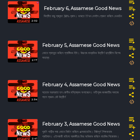
February 6, Assamese Good News
দিল্লীত বায়ু প্ৰদূষণ 38% হ্ৰাস। ভাৰতে 17খন দেশলৈ প্ৰেৰণ কৰিলে ভেকচিন
2:02
February 5, Assamese Good News
কোনে প্ৰস্তুত কৰিলে প্লাষ্টিকৰ ইটা। উচ্চতৰ মাধ্যমিক উত্তীৰ্ণ ছাত্ৰীলৈ বিশেষ
সাহায্য
2:17
February 4, Assamese Good News
সচেতন অৱস্থাত হল ৰোগীৰ মস্তিষ্কৰ অপাৰেচন। মহীশূৰৰ জনজাতীয় সমাজে
পালে প্ৰথম নেট উত্তীৰ্ণ
2:34
February 3, Assamese Good News
পুৰণি গাড়ীৰ পৰা কোনে নিৰ্মাণ কৰিলে এক্সকাভেটৰ। নিষ্ঠাপূৰ্ণ শিক্ষকতাৰ
প্ৰতিদান। এইগৰাকী মহিলা আৰক্ষীয়ে কিয় অধিকাৰ কৰিলে বাতৰিৰ শিৰোনাম।
2:41