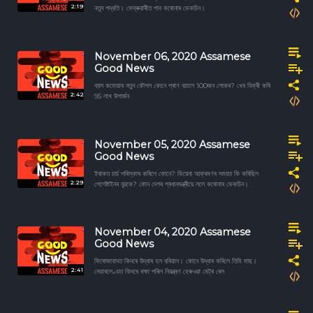
2:19
নতুন পদ্ধতি। ফেব্ৰুৱাৰীত পাব কৰোনাৰ ভেকচিন।
November 06, 2020 Assamese
Good News
বয়স কমোৱাৰ নতুন কৌশল কোনে প্ৰাণ বচালে 100জন লোকৰ? খেৰ বিক্ৰী কৰি
2:42
95 লাখ উপাৰ্জন
November 05, 2020 Assamese
Good News
ইৰাকত চাৰ্চ পৰিস্কাৰ কৰিলে কোনে? ভিয়েনা আক্ৰমণৰ সময়ত কি কৰিছিল
2:29
পেলেষ্টাইনৰ যুৱকে? কোন দেশৰ প্ৰধানমন্ত্ৰীয়ে ললে কৰোনাৰ ভেকচিন।
November 04, 2020 Assamese
Good News
ফিৰোজাবাদত কিদৰে উদ্ধাৰ হল ঘৰিয়াল। কোনে উদ্ধাৰ কৰিলে তিমি মাছ।
2:41
নেডাৰলেণ্ডত কিদৰে ৰক্ষা পৰিল নিয়ন্ত্ৰণ হেৰুওৱা মেট্ৰ ৰেল