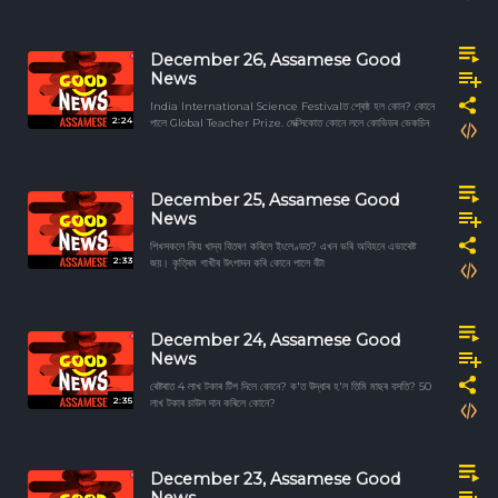
December 26, Assamese Good
News
India International Science Festivalত শ্ৰেষ্ঠ হল কোন? কোনে
2:24
পালে Global Teacher Prize. মেক্সিকোত কোনে ললে কোভিডৰ ভেকচিন
December 25, Assamese Good
News
শিখসকলে কিয় খাদ্য বিতৰণ কৰিলে ইংলেণ্ডত? এখন ভৰি অবিহনে এভাৰেষ্ট
2:33
জয়। কৃত্ৰিম গাখীৰ উৎপাদন কৰি কোনে পালে বঁটা
December 24, Assamese Good
News
ৰেষ্টৰাত 4 লাখ টকাৰ টিপ দিলে কোনে? ক'ত উদ্ধাৰ হ'ল তিমি মাছৰ বসতি? 50
2:35
লাখ টকাৰ চাউল দান কৰিলে কোনে?
December 23, Assamese Good