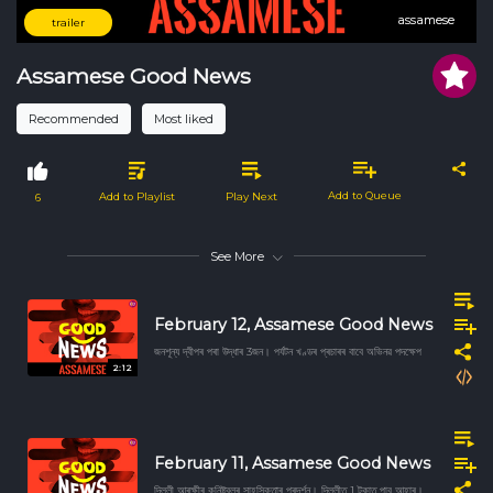
assamese
assamese
trailer
Assamese Good News
Recommended
Most liked
Add to Queue
Add to Playlist
Play Next
6
See More
February 12, Assamese Good News
জনশূন্য দ্বীপৰ পৰা উদ্ধাৰ 3জন। পৰ্যটন খণ্ডৰ প্ৰচাৰৰ বাবে অভিনৱ পদক্ষেপ
2:12
February 11, Assamese Good News
দিল্লী আৰক্ষীৰ কনিষ্টবলৰ সাহসিকতাৰ প্ৰদৰ্শন। দিল্লীত 1 টকাত পাব আহাৰ।