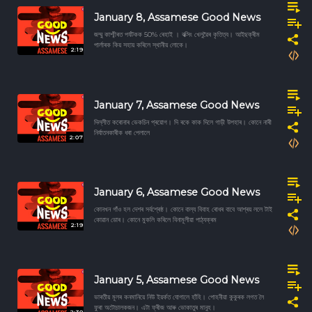
January 8, Assamese Good News
জম্মু কাশ্মীৰত পৰ্যটকক 50% ৰেহাই । বক্সিং খেলুৱৈৰ কৃতিত্ব। আইছক্ৰীম
পাৰ্লাৰক কিয় সহায় কৰিলে স্থানীয় লোকে।
2:19
January 7, Assamese Good News
দিল্লীত কৰোনাৰ ভেকচিন প্ৰয়োগ। দি ৰকে কাক দিলে গাড়ী উপহাৰ। কোনে নাৰী
নিৰ্যাতনকাৰীক ধৰা পেলালে
2:07
January 6, Assamese Good News
কোনখন গাঁও হল দেশৰ সৰ্বশ্ৰেষ্ঠ। কোনে বাল্য বিবাহ ৰোধৰ বাবে আশ্ৰয় ললে টাই
কোৱান ডোৰ। কোনে মুকলি কৰিলে বিনামূলীয়া পাঠ্যক্ৰম
2:19
January 5, Assamese Good News
ভাৰতীয় মূলৰ কনমানিয়ে নিউ ইয়ৰ্কত যোগালে হাঁহি। পোহনীয়া কুকুৰক লগত লৈ
ফুৰা অটোচালকজন। এটা ফ্ৰীজ আৰু ভোকাতুৰ মানুহ।