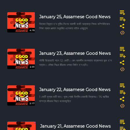
January 25, Assamese Good News
বিহাৰত নিযুক্ত হ'ব তৃতীয় লিংগৰ আৰক্ষী কৰ্কট আক্ৰান্ত শিশুক কম্পিউটাৰেৰে
শিক্ষা প্ৰদান নক্সাল অধ্যূষিত এলেকাত বাইক এম্বুলেন্স
4:15
January 23, Assamese Good News
লটাৰী বিক্রেতাই পালে 12 কোটি। ৰেল আৰক্ষীৰ তৎপৰতাত যাত্ৰাপথত জন্ম হ'ল
সন্তান। ফৌজা সিঙৰ জীৱনৰ ওপৰত নিৰ্মাণ হ'ব ছবি।
2:31
January 22, Assamese Good News
1 কোটি মূল্যৰ মাটি দান। পুনৰ শ্ৰেষ্ঠ দিল্লীৰ চৰকাৰী বিদ্যালয়। 76 বছৰীয়া
দাম্পত্য জীৱনৰ পিছত কৰোনামুক্তি
2:17
January 21, Assamese Good News