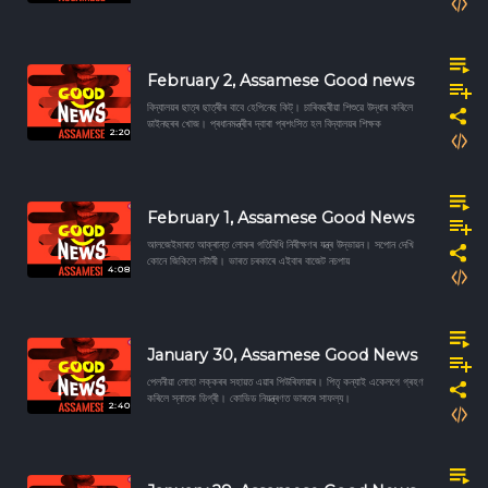
February 2, Assamese Good news
বিদ্যালয়ৰ ছাত্ৰ ছাত্ৰীৰ বাবে হেপিনেছ কিট্। চাৰিবছৰীয়া শিশুৱে উদ্ধাৰ কৰিলে
ডাইনছৰৰ খোজ। প্ৰধানমন্ত্ৰীৰ দ্বাৰা প্ৰশংসিত হল বিদ্যালয়ৰ শিক্ষক
2:20
February 1, Assamese Good News
আলজেইমাৰত আক্ৰান্ত লোকৰ গতিবিধি নিৰীক্ষণৰ যন্ত্ৰ উদ্ভাৱন। সপোন দেখি
কোনে জিকিলে লটাৰী। ভাৰত চৰকাৰে এইবাৰ বাজেট নচপায়
4:08
January 30, Assamese Good News
পেলনীয়া লোহা লক্কৰৰ সহায়ত এয়াৰ পিউৰিফায়াৰ। পিতৃ কন্যাই একেলগে গ্ৰহণ
কৰিলে স্নাতক ডিগ্ৰী। কোভিড নিয়ন্ত্ৰণত ভাৰতৰ সাফল্য।
2:40