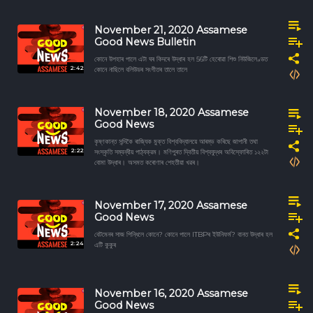
November 21, 2020 Assamese
Good News Bulletin
কোনে উপহাৰ পালে এটা ঘৰ কিদৰে উদ্ধাৰ হল 56টি হেৰোৱা শিশু নিউজিলেণ্ডত
2:42
কোনে নাছিলে বলিউডৰ সংগীতৰ তালে তালে
November 18, 2020 Assamese
Good News
কৃষ্ণকান্ত সন্দিকৈ ৰাজ্যিক মুক্ত বিশ্ববিদ্যালয়ে আৰম্ভ কৰিছে জাপানী তথা
2:22
সংস্কৃতি সম্বন্ধীয় পাঠ্যক্রম। মণিপুৰত দ্বিতীয় বিশ্বযুদ্ধৰ অবিস্ফোৰিত ১২২টা
বোমা উদ্ধাৰ। অসমত কৰোণাৰ শেহতীয়া খৱৰ।
November 17, 2020 Assamese
Good News
বেটমেনৰ সাজ পিন্ধিলে কোনে? কোনে পালে ITBPৰ ইউনিফৰ্ম? বানত উদ্ধাৰ হল
2:24
এটি কুকুৰ
November 16, 2020 Assamese
Good News