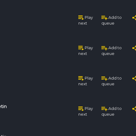
Play
Add to
next
queue
Play
Add to
next
queue
Play
Add to
next
queue
tin
Play
Add to
next
queue