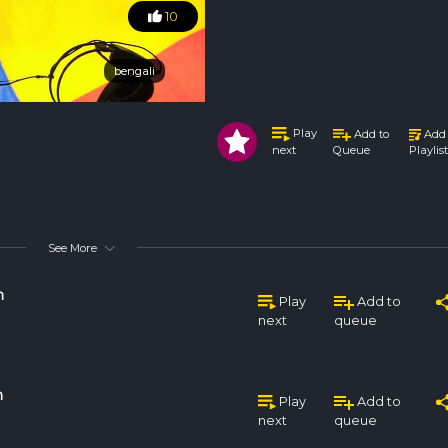
10
bengali
bengali
Play
Add to
Add 
Queue
Playlist
next
See More
n
Play
Add to
next
queue
n
Play
Add to
next
queue