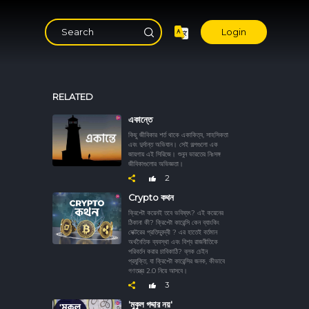
Login
RELATED
একান্তে
কিছু জীবিকার শর্ত থাকে একাকিত্ব, সাহসিকতা
এবং দুর্দান্ত অভিযান। সেই গল্পগুলো এক
জায়গায় এই সিরিজে। শুনুন ভারতের নিঃসঙ্গ
জীবিকাগুলোর অভিজ্ঞতা।
2
Crypto কথন
ক্রিপ্টো কয়েনই তবে ভবিষ্যৎ? এই কয়েনের
ঠিকানা কী? ক্রিপ্টো কারেন্সি কেন ব্যাংকিং
সেক্টরের প্রতিদ্বন্দ্বী ? এর হাতেই বর্তমান
অর্থনৈতিক ব্যবস্থা এবং বিশ্ব রাজনীতিকে
পরিবর্তন করার চাবিকাঠি? ব্লক চেইন
প্রযুক্তি, যা ক্রিপ্টো কারেন্সির জনক, কীভাবে
গণতন্ত্র 2.0 নিয়ে আসবে।
3
'মুকুল গদ্দার নয়'