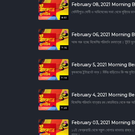
February 08, 2021 Morning B
মেদিনীপুরে মোদী ও অভিষেকের সভা থেকে মুক্তির ডা
8:51
February 06, 2021 Morning B
আজ শুরু হচ্ছে বিজেপির পরিবর্তন রথযাত্রা। টুইট যু
7:15
February 5, 2021 Morning Be
কৃষকদের ইন্টারনেট বন্ধ। দিদির বাড়িতেও কি পদ্ম ফুটত
7:19
February 4, 2021 Morning Be
বিজেপির পরিবর্তন যাত্রার রথ কোচবিহার থেকে শুরু 
7:23
February 03, 2021 Morning B
১২ই ফেব্রুয়ারি থেকে স্কুল খোলার ভাবনায় রাজ্য।
হাতে।