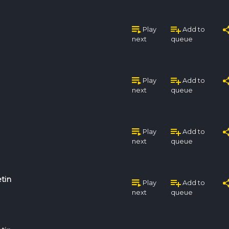
Play
Add to
next
queue
Play
Add to
next
queue
Play
Add to
next
queue
tin
Play
Add to
next
queue