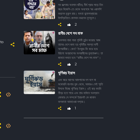
সব জল্পনার অবসান ঘটিয়ে, দীর্ঘ প্রায় সাড়ে তিন
বছর বিজেপি-তে থেকে অবশেষে ‘ঘর ওয়াপসি’
করলেন মুকুল রায়। মমতা বন্দোপাধ্যায়ের
উপস্থিতিতে যোগদান করলেন তৃণমূলে।
2
রানীর দেশে সব মাফ
একসময় যারা সারা পৃথিবী লুন্ঠন করেছে আজ
to
তাদের দেশে জমা হয় পৃথিবীর সমস্ত দাগী
অপরাধীরা। কেন? ইংল্যন্ড কি করে হয়ে
উঠলো অন্যদেশের অপরাধীদের মুক্তাঞ্চল। তা
জানতে শুনতে হবে "রানীর দেশে সব মাফ"।
2
ঘূর্ণিঝড় ইয়াস
এক বছর আগের আমপানের দগ দগে ঘা
শুকোয়নি বাংলার বুক থেকে, আবারও সেই স্মৃতি
উসকে দিচ্ছে ঘূর্ণিঝড় ইয়াস। এই ঝড় কতটা
তীব্র হতে পারে এবং তার বর্তমান অবস্থান
কোথায় সে সম্পর্কে ইয়ারশট কে জানাল
কলকাতা আবহাওয়া দপ্তর।
1