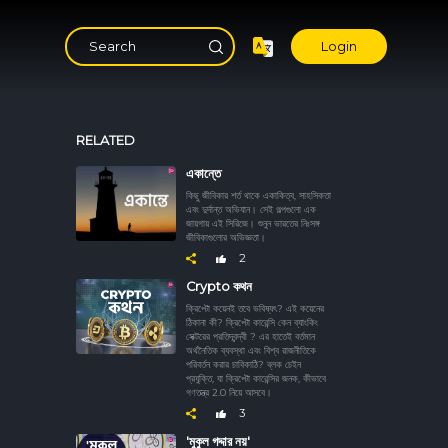
Login
RELATED
একান্তে
কিছু জীবিকার শর্ত থাকে একাকিত্ব, সাহসিকতা
এবং দুর্দান্ত অভিযান। সেই গল্পগুলো এক
জায়গায় এই সিরিজে। শুনুন ভারতের নিঃসঙ্গ
জীবিকাগুলোর অভিজ্ঞতা।
2
Crypto কথন
ক্রিপ্টো কয়েনই তবে ভবিষ্যৎ? এই কয়েনের
ঠিকানা কী? ক্রিপ্টো কারেন্সি কেন ব্যাংকিং
সেক্টরের প্রতিদ্বন্দ্বী ? এর হাতেই বর্তমান
অর্থনৈতিক ব্যবস্থা এবং বিশ্ব রাজনীতিকে
পরিবর্তন করার চাবিকাঠি? ব্লক চেইন
প্রযুক্তি, যা ক্রিপ্টো কারেন্সির জনক, কীভাবে
গণতন্ত্র 2.0 নিয়ে আসবে।
3
'মুকুল গদ্দার নয়'