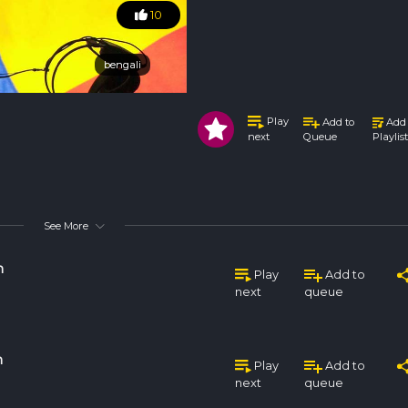
10
bengali
bengali
Play
Add to
Add 
Queue
Playlist
next
See More
n
Play
Add to
next
queue
n
Play
Add to
next
queue