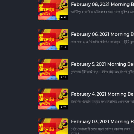
February 08, 2021 Morning B
মেদিনীপুরে মোদী ও অভিষেকের সভা থেকে মুক্তির ডা
8:51
February 06, 2021 Morning B
আজ শুরু হচ্ছে বিজেপির পরিবর্তন রথযাত্রা। টুইট যু
7:15
February 5, 2021 Morning Be
কৃষকদের ইন্টারনেট বন্ধ। দিদির বাড়িতেও কি পদ্ম ফুটত
7:19
February 4, 2021 Morning Be
বিজেপির পরিবর্তন যাত্রার রথ কোচবিহার থেকে শুরু 
7:23
February 03, 2021 Morning B
১২ই ফেব্রুয়ারি থেকে স্কুল খোলার ভাবনায় রাজ্য।
হাতে।