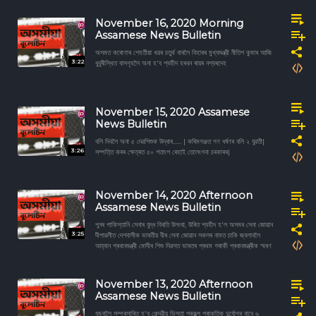
November 16, 2020 Morning
Assamese News Bulletin
অসমত কৰোণাৰ শেহতীয়া খৱৰ চতুর্থ বাৰলৈ বিহাৰৰ মুখ্যমন্ত্রী নীতিশ কুমাৰ আজি
3:22
ধুবুৰীস্থিত বাসগৃহলৈ অনা হ'ব শ্বহীদ হৰধন ৰায়ৰ নশ্বৰদেহ
November 15, 2020 Assamese
News Bulletin
বলি দিবলৈ অনা ৫ দেৱশিশুক উদ্ধাৰ...... | কৰিমগঞ্জত গণ ধৰ্ষণৰ বলি ২ যুৱতী|
3:26
সম্পত্তি কৰৰ ক্ষেত্ৰত ৫০ শতাংশ ৰেহাই তেলেংগনা চৰকাৰৰ|
November 14, 2020 Afternoon
Assamese News Bulletin
পুনৰ পাকিস্তানি সেনাৰ যুদ্ধ বিৰতি উলংঘা, উৰিত শ্বহীদ হ'ল অসমৰ সেনা জোৱান
3:25
দীপাৱলীত দেশবাসীক ভাৰতীয় বীৰ সেনা জোৱান সকলৰ নামত চাকি জ্বলাবলৈ
আহ্বান প্ৰধানমন্ত্ৰী মোদীৰ শিশু দিৱসত ভাৰতৰ প্ৰথম গৰাকী প্ৰধানমন্ত্ৰীক স্মৰণ
November 13, 2020 Afternoon
Assamese News Bulletin
যমুনালৈ সম্প্ৰসাৰিত হ'ব কেন্দ্রীয় ভিস্তা প্ৰকল্প প্ৰাকৃতিক দুৰ্যোগৰ বাবে ৬