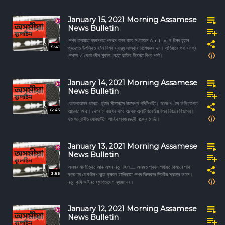
January 15, 2021 Morning Assamese
News Bulletin
দেশৰ যাতায়াত ব্যবস্থাত প্ৰথম বাৰৰ বাবে সংযোজন Air Taxi ৰ চীনৰ য়ুহান
5:41
প্ৰদেশত উপস্থিত হ'ল বিশ্ব স্বাস্থ্য সংস্থাৰ বিশেষজ্ঞৰ দল। এতিয়াৰে পৰা সমগ্ৰ
দেশতে Z কেটেগৰীৰ সুৰক্ষা বেহুত থাকিব হিমন্ত বিশ্ব শৰ্মা।
January 14, 2021 Morning Assamese
News Bulletin
কোকৰাঝাৰৰ ভাৰত- ভূটান সীমান্তত উত্তপ্ত পৰিস্থিতি। ঋষভ পণ্টৰ অভিযোগত
6:43
আচৰিত ষ্মিথ। দেশৰ ৫ ৰাজ্যৰ বাবে অৰেঞ্জ এলাৰ্ট ভাৰতীয় বতৰ বিজ্ঞান বিভাগৰ।
২৩ জানুৱাৰীত যোৰহাটলৈ আহিব প্ৰধানমন্ত্ৰী নৰেন্দ্ৰ মোদী।
January 13, 2021 Morning Assamese
News Bulletin
অসমৰ মানচিত্ৰত আৰু এখন নতুন জিলা..... অসমত প্ৰথম পৰ্যায়ত কিমানে পাব
3:55
কৰোণাৰ ভেকচিন? ভুৱা কৃষকৰ তালিকাত দেশৰ ভিতৰতে দ্বিতীয় স্থানত অসম।
নতুন কৃষি আইনত স্থগিতাদেশ ন্যায়ালয়ৰ।
January 12, 2021 Morning Assamese
News Bulletin