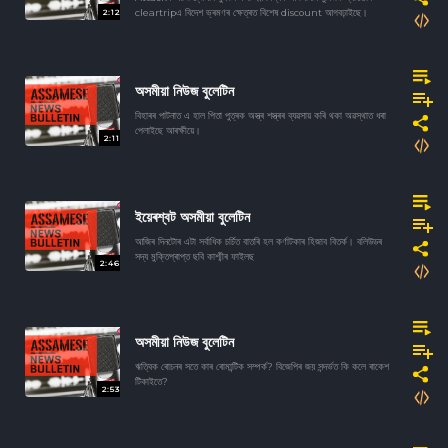
2:12
cleartripএ বিদেশ ভ্ৰমণৰ ক্ষেত্ৰত বিশেষ discount আগবঢ়াইছে।
অসমীয়া নিউজ বুলেটিন
বিহাৰৰ পাটনাত এ হাল পিতা পুত্ৰক অস্ত্ৰ শস্ত্ৰৰ ব্যৱসায় কৰি থকা অৱস্থাত ধৰা
পেলাইছে আৰক্ষীয়ে।
2:11
ইয়েৰশ্বট অসমীয়া বুলেটিন
আজিৰ দিনটোৰ এটা সৰ্বাধিক চৰ্চিত বাতৰি হল কৰ্ণাটকাৰ হিজাব বিতৰ্ক। বলিউডৰ
সদ্য মুক্তিপ্ৰাপ্ত ছবি কাশ্মীৰ ফাইলছ
2:46
অসমীয়া নিউজ বুলেটিন
ঋত্বিক ৰোচনৰ সতে কাৰ ৰোমান্টিক সম্পৰ্ক? বিজেপিৰ জয় সন্দৰ্ভত কি কলে ৰাকেশ
টিকাইতে?
2:53