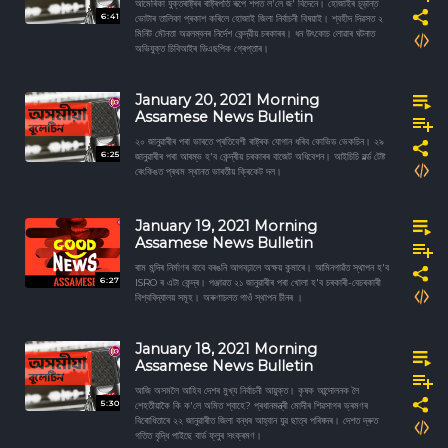
আমেৰিকা যুক্তৰাষ্ট্ৰৰ ৰাষ্ট্ৰপতি ৰূপে শপত ল'লে জ' বিদেনে। হোজাইৰ চূড়ান্ত
6:41
ভোটাৰ তালিকা প্ৰকাশ কৰিলে হোজাই জিলা নিৰ্বাচনী বিষয়াই। শ্বহীদ দিৱসত ২
মিনিট মৌনতা অৱলম্বনৰ নিৰ্দেশ কেন্দ্রীয় চৰকাৰৰ। ধন উৎকোচ লোৱাৰ ঘটনাত
অভিযুক্ত চিবিআইৰ ডিএছপিক গ্ৰেপ্তাৰ।
January 20, 2021 Morning
Assamese News Bulletin
২০ জানুৱাৰীৰ পৰা ভাৰতে প্ৰতিবেশী ৰাষ্ট্ৰক যোগান ধৰিব কোভিড ভেকচিন। ২৯
6:25
জানুৱাৰীৰ পৰা আৰম্ভ হ'ব কেন্দ্ৰীয় চৰকাৰৰ বাজেট অধিবেশন। আইচিচি ৱৰ্ল্ড টেষ্ট
ৰেংকিঙত প্ৰথম স্থানত ভাৰতীয় ক্ৰিকেট দল।
January 19, 2021 Morning
Assamese News Bulletin
ৰাম মন্দিৰ নিৰ্মাণৰ বাবে বৰঙনি আগবঢ়ালে অক্ষয় কুমাৰে। আমিনগাৱঁত স্থাপন হ'ব
6:27
ISRO ৰ এটা কেন্দ্ৰ। পঞ্জাৱত ২১ জানুৱাৰীৰ পৰা খোলা হ'ব চৰকাৰী-বেচৰকাৰী
বিশ্ববিদ্যালয় সমূহ। অৰুণাচলত গাওঁ স্থাপন চীনৰ ।
January 18, 2021 Morning
Assamese News Bulletin
আজি অসমলৈ আহিব দেশৰ মুখ্য নিৰ্বাচনী আয়ুক্ত। কৃষক আন্দোলনক লৈ
5:30
শেহতীয়াকৈ কি ক'লে অমিত শ্বাহে? প্ৰধানমন্ত্ৰী মোদীৰ শিৱসাগৰ ভ্ৰমণৰ
বিৰোধিতাৰে ২২ জানুৱাৰীত জিলা বন্ধৰ আহ্বান যুৱ ছাত্ৰ পৰিষদৰ। দেশত দ্ৰুত
গতিত বৃদ্ধি পাইছে বাৰ্ড ফ্লুৰ সংক্ৰমণ।