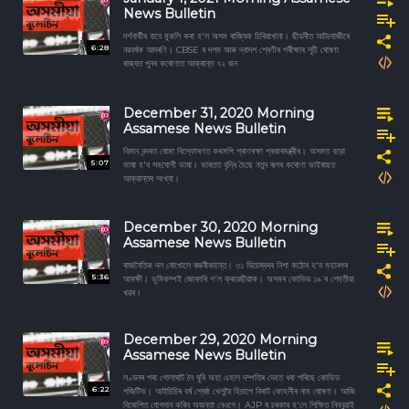
News Bulletin
দৰ্শনাৰ্থীৰ বাবে মুকলি কৰা হ'ল অসম ৰাজ্যিক চিৰিয়াখানা। ছীডনীত আটচবাজীৰে
6:28
নৱবৰ্ষক আদৰণি। CBSE ৰ দশম আৰু দ্বাদশ শ্ৰেণীৰ পৰীক্ষাৰ সূচী ঘোষণা
ৰাজ্যত পুনৰ কৰোণাত আক্ৰান্ত ৭২ জন
December 31, 2020 Morning
Assamese News Bulletin
বিমান বন্দৰত বোমা বিস্ফোৰণত কথমপি প্ৰাণৰক্ষা প্ৰধানমন্ত্ৰীৰ। অসমত বড়ো
5:07
ভাষা হ'ব সহযোগী ভাষা। ভাৰতত বৃদ্ধি হৈছে নতুন ৰূপৰ কৰোণা ভাইৰাছত
আক্রান্তৰ সংখ্যা।
December 30, 2020 Morning
Assamese News Bulletin
ৰাজনৈতিক দল নোখোলে ৰজনীকান্তে। ৩১ ডিচেম্বৰৰ নিশা কঠোৰ হ'ব মহানগৰ
5:36
আৰক্ষী। ভূমিকম্পই জোকাৰি গ'ল ক্ৰৱেছীয়াক। অসমৰ কোভিড ১৯ ৰ শেহতীয়া
খৱৰ।
December 29, 2020 Morning
Assamese News Bulletin
লণ্ডনৰ পৰা গোলাঘাট লৈ ঘূৰি অহা এহাল দম্পতিৰ দেহত ধৰা পৰিছে কোভিড
6:22
পজিটিভ। আইচিচিৰ বৰ্ষ শ্ৰেষ্ঠ খেলুৱৈ হিচাপে বিৰাট কোহলীৰ নাম ঘোষণা। আজি
বিজেপিত যোগদান কৰিব অজন্তা নেওগে। AJP ৰ চৰকাৰ হ'লে শিক্ষিত নিবনুৱাই