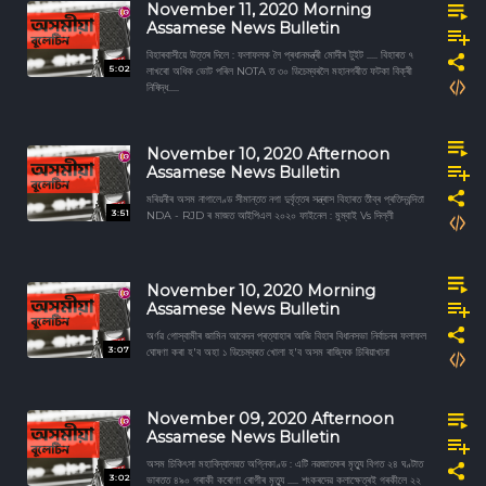
November 11, 2020 Morning
Assamese News Bulletin
বিহাৰবাসীয়ে উত্তৰ দিলে : ফলাফলক লৈ প্ৰধানমন্ত্ৰী মোদীৰ টুইট ..... বিহাৰত ৭
5:02
লাখৰো অধিক ভোট পৰিল NOTA ত ৩০ ডিচেম্বৰলৈ মহানগৰীত ফটকা বিক্ৰী
নিষিদ্ধ.....
November 10, 2020 Afternoon
Assamese News Bulletin
মৰিয়নীৰ অসম নাগালেণ্ড সীমান্তত নগা দুৰ্বৃত্তৰ সন্ত্ৰাস বিহাৰত তীব্ৰ প্ৰতিদ্বন্দিতা
3:51
NDA - RJD ৰ মাজত আইপিএল ২০২০ ফাইনেল : মুম্বাই Vs দিল্লী
November 10, 2020 Morning
Assamese News Bulletin
অৰ্ণৱ গোস্বামীৰ জামিন আবেদন প্ৰত্যাহাৰ আজি বিহাৰ বিধানসভা নির্বাচনৰ ফলাফল
3:07
ঘোষণা কৰা হ'ব অহা ১ ডিচেম্বৰত খোলা হ'ব অসম ৰাজ্যিক চিৰিয়াখানা
November 09, 2020 Afternoon
Assamese News Bulletin
অসম চিকিৎসা মহাবিদ্যালয়ত অগ্নিকাণ্ড : এটি নৱজাতকৰ মৃত্যু বিগত ২৪ ঘণ্টাত
3:02
ভাৰতত ৪৯০ গৰাকী কৰোণা ৰোগীৰ মৃত্যু ..... শংকৰদেৱ কলাক্ষেত্ৰই গৰকীলে ২২