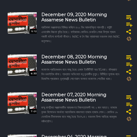
December 09, 2020 Morning
Assamese News Bulletin
প্ৰতিৰক্ষা মন্ত্ৰনালয়ে নিষিদ্ধ কৰিলে ৪২২ বিধ আমদানিকৃত সামগ্রী। মাউন্ট
5:12
এভাৰেষ্টৰ উচ্চতা বৃদ্ধি হৈছে। ফাইজাৰৰ কোভিড ভেকচিন লোৱা বিশ্বৰ প্ৰথম
গৰাকী মহিলা মাৰ্গাৰেট কীননে। NRC ক লৈ উচ্চ ন্যায়ালয়ত ভয়ংকৰ তথ্য NRC
কতৃপক্ষৰ।
December 08, 2020 Morning
Assamese News Bulletin
কৰোণাৰ প্ৰতিষেধকৰ বাবে সাজু হৈছে চেৰাম ইনষ্টিটিউট অৱ ইণ্ডিয়া। বটদ্ৰৱাত
6:33
দিন ডকাইতিৰ ঘটনা। প্ৰখ্যাত অভিনেতা মনু মুখাৰ্জীৰ মৃত্যু। বিটিছিত সুশানৰ বাবে
বিজেপিৰ প্ৰয়োজন: মুখ্যমন্ত্রী সোণোৱাল অসমত কৰোণাৰ শেহতীয়া খৱৰ।
December 07, 2020 Morning
Assamese News Bulletin
জম্মু কাশ্মীৰত সন্ত্ৰাসবাদীৰ আক্ৰমণত নিৰাপত্তাৰক্ষী সহ ২ জন আহত। ভাৰতৰ
7:01
কৃষক বিক্ষোভৰ সমৰ্থনত আমেৰিকাৰ ৰাজপথত হাজাৰ হাজাৰ লোক। কোভিড ১৯
ভেকচিনৰ টিকাকৰনৰ বাবে সাজু হৈছে ইংলেণ্ড। ভয়ংকৰ বিপদ আহিছে জয়পুৰৰ
বৰ্ষাৰণ্যলৈ।