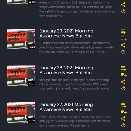
6:28
প্ৰস্তাৱ গ্ৰহণ দিল্লী কংগ্রেছৰ। দিল্লীৰ হিংসাত্মক ঘটনা সংঘটিত এলেকাত
উপস্থিত গুজৰাটৰ ফৰেনছিক বৈজ্ঞানিকৰ দল। আজি বাজেট দাখিল কৰিব কেন্দ্রীয়
বিত্ত মন্ত্ৰী নিৰ্মলা সীতাৰমনে। ১০০ শতাংশ উপস্থিতিত চিনেমা হল খোলাৰ অনুমতি
প্ৰদান কেন্দ্রীয় চৰকাৰৰ।
January 29, 2021 Morning
Assamese News Bulletin
৩১ জানুৱাৰী লৈকে দৰ্শনাৰ্থীৰ বাবে বন্ধ থাকিব লালকিল্লা। চীন ভাৰতৰ সম্পর্ক
6:23
সন্দৰ্ভত কি ক'লে ভাৰতৰ বৈদেশিক পৰিক্ৰমা মন্ত্ৰী গৰাকীয়ে? ভাৰতত আন্ত:ৰাষ্ট্ৰীয়
বিমান সেৱা বন্ধৰ সময়সীমা বৃদ্ধি। ভাৰতত মুকলি কৰা হ'ল ৫ জি সেৱা।
January 28, 2021 Morning
Assamese News Bulletin
দৰঙত কৃষক শ্বহীদ দিৱস উদযাপন। অসম প্ৰদেশ কংগ্ৰেছৰ সকলো দায়িত্ব
6:54
এৰিলে ৰূপেশ গোৱালাই। অসুস্থ হৈ এপল'ত চিকিৎসাধীন BCCI ৰ অধ্যক্ষ
সৌৰভ গাংগুলী। কুইপ' কোম্পানীৰ অপহৃত বিষয়াক হত্যাৰ ভাবুকি আলফাৰ।
January 27, 2021 Morning
Assamese News Bulletin
দিল্লীত বন্ধ মেট্ৰ' ৰেল সেৱা। বাৰ্ড ফ্লু : মহাৰাষ্ট্ৰত এতিয়ালৈকে ১৮৭০০ টা
4:28
চৰাইৰ মৃত্যু হৈছে। লক্ষিমপুৰৰ ধলপুৰত গণৰাজ্য দিৱসৰ দিনাই উৰিল আলফাৰ
পতাকা। মঙলবাৰে লালকিল্লাত উৰিল কৃষকৰ পতাকা।