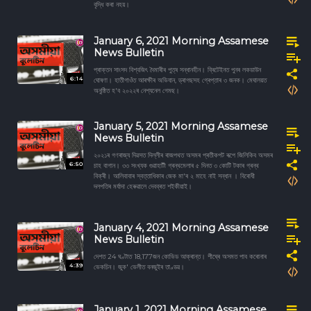
বৃদ্ধি কৰা নহয়।
January 6, 2021 Morning Assamese
News Bulletin
প্ৰাক্তন সাংসদ বিশ্বজিৎ দৈমাৰীৰ পুত্ৰ সন্ধানহীন। ব্ৰিটেইনত পুনৰ লকডাউন
6:14
ঘোষণা। হাতীগাওঁত আৰক্ষীৰ অভিযান, ড্ৰাগছসহ গ্ৰেপ্তাৰ ৩ জনক। মেঘালয়ত
অনুষ্ঠিত হ'ব ২০২২ৰ নেশ্যনেল গেমছ।
January 5, 2021 Morning Assamese
News Bulletin
২০২১ৰ গণৰাজ্য দিৱসত দিল্লীৰ ৰাজপথত অসমৰ প্ৰতীকপট ৰূপে জিলিকিব অসমৰ
6:50
চাহ বাগান। ৩৩ সংখ্যক গুৱাহাটী গ্ৰন্থমেলাৰ ৫ দিনত ৩ কোটি টকাৰ গ্ৰন্থ
বিক্ৰী। আলিবাবাৰ স্বত্তাধিকাৰ জেক মা'ৰ ২ মাহে নাই সন্ধান । বিৰোধী
দলপতিৰ মৰ্যাদা হেৰুৱালে দেবব্ৰত শইকীয়াই।
January 4, 2021 Morning Assamese
News Bulletin
দেশত 24 ঘণ্টাত 18,177জন কোভিড আক্ৰান্ত। শীঘ্ৰে অসমত পাব কৰোনাৰ
4:39
ভেকচিন। জুক' ভেলীত বনজুইৰ তাণ্ডৱ।
January 1, 2021 Morning Assamese