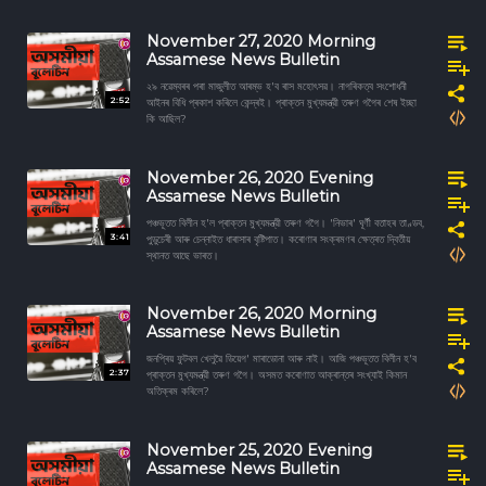
November 27, 2020 Morning
Assamese News Bulletin
২৯ নৱেম্বৰৰ পৰা মাজুলীত আৰম্ভ হ'ব ৰাস মহোৎসৱ। নাগৰিকত্ব সংশোধনী
2:52
আইনৰ বিধি প্ৰকাশ কৰিলে কেন্দ্ৰই। প্ৰাক্তন মুখ্যমন্ত্রী তৰুণ গগৈৰ শেষ ইচ্ছা
কি আছিল?
November 26, 2020 Evening
Assamese News Bulletin
পঞ্চভূতত বিলীন হ'ল প্ৰাক্তন মুখ্যমন্ত্রী তৰুণ গগৈ। 'নিভাৰ' ঘূৰ্ণী বতাহৰ তাণ্ডব,
3:41
পুডুচেৰী আৰু চেন্নাইত ধাৰাসাৰ বৃষ্টিপাত। কৰোণাৰ সংক্ৰমণৰ ক্ষেত্ৰত দ্বিতীয়
স্থানত আছে ভাৰত।
November 26, 2020 Morning
Assamese News Bulletin
জনপ্ৰিয় ফুটবল খেলুৱৈ ডিয়েগ' মাৰাডোনা আৰু নাই। আজি পঞ্চভূতত বিলীন হ'ব
2:37
প্ৰাক্তন মুখ্যমন্ত্রী তৰুণ গগৈ। অসমত কৰোণাত আক্ৰান্তৰ সংখ্যাই কিমান
অতিক্ৰম কৰিলে?
November 25, 2020 Evening
Assamese News Bulletin