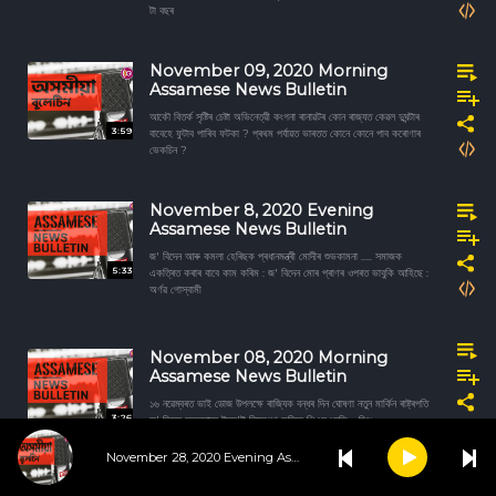
টা বছৰ
November 09, 2020 Morning
Assamese News Bulletin
আকৌ বিতৰ্ক সৃষ্টিৰ চেষ্টা অভিনেত্রী কংগনা ৰানাৱটৰ কোন ৰাজ্যত কেৱল দুঘন্টাৰ
3:59
বাবেহে ফুটাব পাৰিব ফটকা ? প্ৰথম পৰ্যায়ত ভাৰতত কোনে কোনে পাব কৰোণাৰ
ভেকচিন ?
November 8, 2020 Evening
Assamese News Bulletin
জ' বিদেন আৰু কমলা হেৰিছক প্ৰধানমন্ত্ৰী মোদীৰ শুভকামনা ..... সমাজক
5:33
একত্ৰিত কৰাৰ বাবে কাম কৰিম : জ' বিদেন মোৰ প্ৰাণৰ ওপৰত ভাবুকি আহিছে :
অৰ্ণৱ গোস্বামী
November 08, 2020 Morning
Assamese News Bulletin
১৬ নৱেম্বৰত ভাই ডোজ উপলক্ষে ৰাজ্যিক বন্ধৰ দিন ঘোষণা নতুন মাৰ্কিন ৰাষ্ট্ৰপতি
3:26
জ' বিদেন সফলতাৰে ইছৰ'ই নিক্ষেপণ কৰিলে পিএছএলভি - চি৪৯
November 28, 2020 Evening Assamese News Bulletin