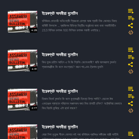
ইয়েৰশ্বট অসমীয়া বুলেটিন
বলিউডৰ মোহময়ী অভিনেত্ৰী প্ৰিয়ংকা চোপ্ৰা আৰু স্বামী নিক জোনাচে বিবাহ
বাৰ্ষিকী উপলক্ষে ... ব্ৰাজিলৰ বিভিন্ন বিত্তীয় অনুষ্ঠানত জমা থকা গৰাকীবিহীন
4:25
23.3 বিলিয়ন ডলাৰৰ 100 মিলিয়ন ডলাৰৰ গৰাকী ওলাইছে।
ইয়েৰশ্বট অসমীয়া বুলেটিন
কিয় পুনৰ চর্চালৈ আহিল এ বি জি শ্বিপিং কেলেংকাৰী? ঋষি আগৰৱালা সন্দৰ্ভত
প্ৰধানমন্ত্ৰীক কি কলে কংগ্ৰেছে? বচ্চন পাণ্ডেৰ ট্রেলাৰ মুকলি
4:31
ইয়েৰশ্বট অসমীয়া বুলেটিন
হিজাব বিতৰ্ক সন্দৰ্ভত কি কলে মুখ্যমন্ত্ৰী হিমন্ত বিশ্ব শৰ্মাই? নেচনেল ষ্টক
একচেঞ্জৰ প্ৰাক্তন পৰিচালন সঞ্চালকৰ ঘৰত কিয় তালাচী চলিল? অষ্ট্ৰেলিয়া চৰকাৰে
2:17
কিয় বিচাৰি ফুৰিছে এটা ছাৰ্ক মাছক?
ইয়েৰশ্বট অসমীয়া বুলেটিন
যোৱা নিশা মৃত্যুৰ শীতল কোলাত শুই পৰা বলিউডৰ প্ৰসিদ্ধ সঙ্গীতজ্ঞ বাপ্পী লাহীৰি