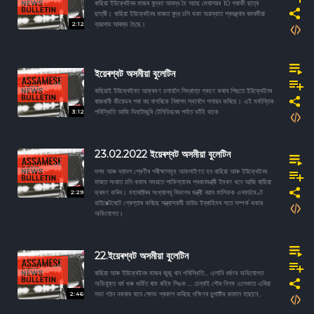
ৰাছিয়া ইউক্ৰেইনৰ মাজৰ যুদ্ধত আবদ্ধ হৈ আছে মেঘালয়ৰ 10 গৰাকী ছাত্ৰ
ছাত্ৰী। ৰাছিয়া ইউক্ৰেইনৰ মাজত যুদ্ধ চলি থকা অৱস্থাত প্ৰবঞ্ছনাৰ ৰমৰমীয়া
2:12
ব্যৱসায় আৰম্ভ হৈছে।
ইয়েৰশ্বট অসমীয়া বুলেটিন
ৰাছিয়াই ইউক্ৰেইনত আক্ৰমণ চলাবলৈ সিদ্ধান্ত গ্ৰহণ কৰাৰ পিছতে ইউক্ৰেইনৰ
ৰাজধানী কীয়েভৰ পৰা বহু নাগৰিকে নিৰাপদ স্থানলৈ পলায়ন কৰিছে। এই মৰ্মান্তিক
3:12
পৰিস্থিতি আজি দিনটোজুৰি টেলিভিছনৰ পৰ্দাত ভাঁহি থাকে
23.02.2022 ইয়েৰশ্বট অসমীয়া বুলেটিন
দশম আৰু দ্বাদশ শ্ৰেণীৰ পৰীক্ষাসমূহ আফলাইণত হব ৰাছিয়া আৰু ইউক্ৰেইনৰ
মাজত সংঘাত চলি থকাৰ সময়তে পাকিস্তানৰ প্ৰধানমন্ত্ৰী ইমৰণ খনে আজি ৰাছিয়া
2:29
ভ্ৰমণ কৰিব। মহাৰাষ্ট্ৰৰ সংখ্যালঘূ বিভাগৰ মন্ত্ৰী নৱাব মালিকক এনফৰ্চমেণ্ট
ডাইৰেক্টৰেটে গ্ৰেপ্তাৰ কৰিছে সন্ত্ৰাসবাদী ডাউড ইব্ৰাহিমৰ সতে সম্পৰ্ক থকাৰ
অভিযোগত।
22.ইয়েৰশ্বট অসমীয়া বুলেটিন
ৰাছিয়া আৰু ইউক্ৰেইনৰ মাজৰ জুজু ধান পৰিস্থিতি... এলানি ধৰ্ষণৰ অভিযোগত
অভিযুক্ত ধৰ্ম গুৰু গুৰ্মিত ৰাম ৰহিম সিঙক ... চেন্নাই পৌৰ নিগম এলেকাত এৰিয়া
2:46
সভা গঠন নকৰাৰ বাবে ক্ষোভ প্ৰকাশ কৰিছে দক্ষিণৰ চুপাৰ্ষ্টাৰ কামাল হাছানে..