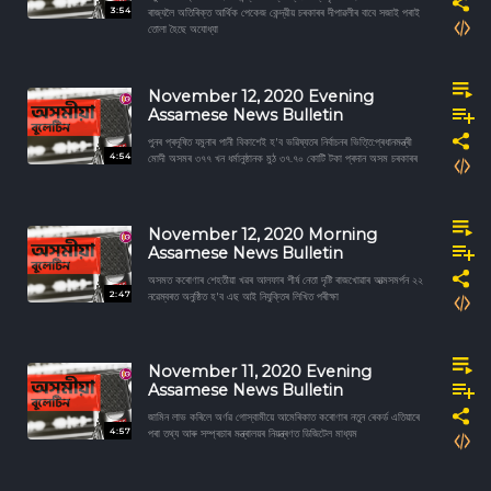
3:54
ৰাজ্যলৈ অতিৰিক্ত আৰ্থিক পেকেজ কেন্দ্রীয় চৰকাৰৰ দীপাৱলীৰ বাবে সজাই পৰাই
তোলা হৈছে অযোধ্যা
November 12, 2020 Evening
Assamese News Bulletin
পুনৰ প্ৰদূষিত যমুনাৰ পানী বিকাশেই হ'ব ভৱিষ্যতৰ নিৰ্বাচনৰ ভিত্তি:প্ৰধানমন্ত্ৰী
4:54
মোদী অসমৰ ৩৭৭ খন ধৰ্মানুষ্ঠানক মুঠ ৩৭.৭০ কোটি টকা প্ৰদান অসম চৰকাৰৰ
November 12, 2020 Morning
Assamese News Bulletin
অসমত কৰোণাৰ শেহতীয়া খৱৰ আলফাৰ শীর্ষ নেতা দৃষ্টি ৰাজখোৱাৰ আত্মসমৰ্পন ২২
2:47
নৱেম্বৰত অনুষ্ঠিত হ'ব এছ আই নিযুক্তিৰ লিখিত পৰীক্ষা
November 11, 2020 Evening
Assamese News Bulletin
জামিন লাভ কৰিলে অৰ্ণৱ গোস্বামীয়ে আমেৰিকাত কৰোণাৰ নতুন ৰেকৰ্ড এতিয়াৰে
4:57
পৰা তথ্য আৰু সম্প্ৰচাৰ মন্ত্ৰালয়ৰ নিয়ন্ত্ৰণত ডিজিটেল মাধ্যম