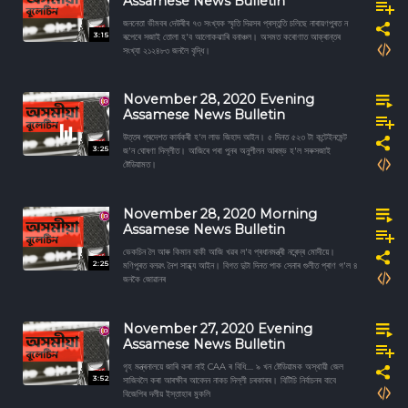
Assamese News Bulletin
জননেতা ভীমবৰ দেউৰীৰ ৭৩ সংখ্যক স্মৃতি দিৱসৰ প্ৰস্তুতি চলিছে নাৰায়ণপুৰত ন
3:15
ৰূপেৰে সজাই তোলা হ'ব আলোকঝাৰি বনাঞ্চল। অসমত কৰোণাত আক্ৰান্তৰ
সংখ্যা ২১২৪৮৩ জনলৈ বৃদ্ধি।
November 28, 2020 Evening
Assamese News Bulletin
উত্তৰ প্ৰদেশত কাৰ্যকৰী হ'ল লাভ জিহাদ আইন। ৫ দিনত ৫২৩ টা কন্টেইনমেন্ট
3:25
জ'ন ঘোষণা দিল্লীত। আজিৰে পৰা পুনৰ অনুশীলন আৰম্ভ হ'ল সৰুসজাই
ষ্টেডিয়ামত।
November 28, 2020 Morning
Assamese News Bulletin
ভেকচিন লৈ আৰু কিমান বাকী আজি খৱৰ ল'ব প্ৰধানমন্ত্ৰী নৰেন্দ্ৰ মোদীয়ে।
2:25
মণিপুৰত বলৱৎ নৈশ সান্ধ্য আইন। বিগত দুটা দিনত পাক সেনাৰ গুলীত প্ৰাণ গ'ল ৪
জনকৈ জোৱানৰ
November 27, 2020 Evening
Assamese News Bulletin
গৃহ মন্ত্ৰনালয়ে জাৰি কৰা নাই CAA ৰ বিধি.... ৯ খন ষ্টেডিয়ামক অস্থায়ী জেল
3:52
সাজিবলৈ কৰা আৰক্ষীৰ আবেদন নাকচ দিল্লী চৰকাৰৰ। বিটিচি নিৰ্বাচনৰ বাবে
বিজেপিৰ দলীয় ইস্তাহাৰ মুকলি