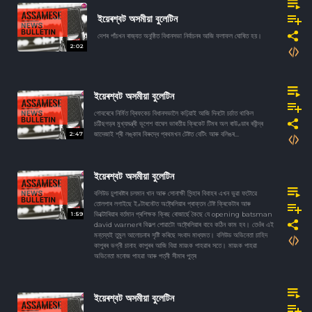
ইয়েৰশ্বট অসমীয়া বুলেটিন
দেশৰ পাঁচখন ৰাজ‍্যত অনুষ্ঠিত বিধানসভা নিৰ্বাচনৰ আজি ফলাফল ঘোষিত হয়।
2:02
ইয়েৰশ্বট অসমীয়া বুলেটিন
গোবৰেৰে নিৰ্মিত ব্ৰিফকেচ বিধানসভালৈ কঢ়িয়াই আজি দিনটো চৰ্চাত থাকিল
চট্টিছগড়ৰ মুখ্যমন্ত্ৰী ভূপেশ বাঘেল ভাৰতীয় ক্ৰিকেট টিমৰ অল ৰাউণ্ডাৰ ৰবীন্দ্ৰ
2:47
জাদেজাই শ্ৰী লঙ্কাৰ বিৰুদ্ধে প্ৰথমখন টেষ্টত বেটিং আৰু বলিঙৰ...
ইয়েৰশ্বট অসমীয়া বুলেটিন
বলিউড চুপাৰষ্টাৰ চলমান খান আৰু সোনাক্ষী সিন্হাৰ বিবাহৰ এখন ভুৱা ফটোৱে
তোলপাৰ লগাইছে ইণ্টাৰনেটত অষ্ট্ৰেলিয়াৰ প্ৰাক্তন টেষ্ট ক্ৰিকেটাৰ আৰু
1:59
ভিক্টোৰিয়াৰ বৰ্তমান প্ৰশিক্ষক ক্ৰিছ ৰোজাৰ্ছে কৈছে যে opening batsman
david warnerৰ বিকল্প পোৱাটো অষ্ট্ৰেলিয়াৰ বাবে কঠিন কাম হব। তেওঁৰ এই
মন্তব্যই তুমুল আলোচনাৰ সৃষ্টি কৰিছে সংবাদ মাধ্যমত। বলিউড অভিনেতা চাহিদ
কাপুৰৰ ভগ্নী চানাহ কাপুৰৰ আজি বিয়া মায়ংক পাহৱাৰ সতে। মায়ংক পাহৱা
অভিনেতা মনোজ পাহৱা আৰু পত্নী সীমাৰ পুত্ৰ
ইয়েৰশ্বট অসমীয়া বুলেটিন