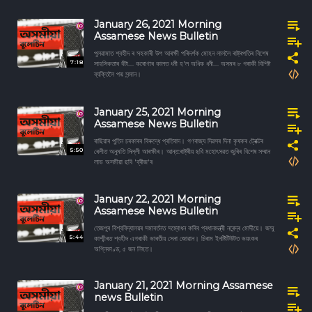
January 26, 2021 Morning
Assamese News Bulletin
পুলৱামাত শ্বহীদ ৰ সহকাৰী উপ আৰক্ষী পৰিদৰ্শক মোহন লাললৈ ৰাষ্ট্ৰপতিৰ বিশেষ
7:18
সাহসিকতাৰ বঁটা.... কৰোণাৰ কালত ধনী হ'ল অধিক ধনী.... অসমৰ ৮ গৰাকী বিশিষ্ট
ব্যক্তিলৈ পদ্ম সন্মান।
January 25, 2021 Morning
Assamese News Bulletin
ৰাছিয়াৰ পুতিন চৰকাৰৰ বিৰুদ্ধে প্ৰতিবাদ। গণৰাজ্য দিৱসৰ দিনা কৃষকৰ ট্ৰেক্টৰ
5:50
ৰেলীত অনুমতি দিল্লী আৰক্ষীৰ। আন্ত:ৰাষ্ট্ৰীয় ছবি মহোৎসৱত জুৰিৰ বিশেষ সম্মান
লাভ অসমীয়া ছবি 'ব্ৰীজ'ৰ
January 22, 2021 Morning
Assamese News Bulletin
তেজপুৰ বিশ্ববিদ্যালয়ৰ সমাবৰ্তনত সম্বোধন কৰিব প্ৰধানমন্ত্ৰী নৰেন্দ্ৰ মোদীয়ে। জম্মু
5:44
কাশ্মীৰত শ্বহীদ এগৰাকী ভাৰতীয় সেনা জোৱান। চিৰাম ইনষ্টিটিউটত ভয়ংকৰ
অগ্নিকাণ্ড, ৫ জন নিহত।
January 21, 2021 Morning Assamese
news Bulletin