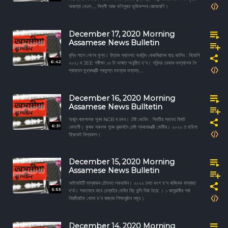
অজন্তা নেওগ..... দিল্লী আৰু মণিপুৰত ভূমিকম্পৰ জোকাৰণি।
December 17, 2020 Morning
Assamese News Bulletin
বৃদ্ধি পালে সোণৰ মূল্য। উত্তৰ প্ৰদেশত অৰবিন্দ কেজৰিৱালৰ যাদু নচলিব : বিজেপি
6:42
২০২১ ৰ JEE পৰীক্ষা ১৩ টা ভাষাত অনুষ্ঠিত হ'ব। পবিন্দ্ৰ ডেকাৰ দলত্যাগক লৈ
প্ৰাক্তন মুখ্যমন্ত্রী প্ৰফুল্ল মহন্তৰ মন্তব্য.....
December 16, 2020 Morning
Assamese News Bulltetin
অৰ্জুন ৰামপালক পুনৰ NCB ৰ চমন। টেষ্ট ৰেংকিং : দ্বিতীয় স্থানত বিৰাট
6:31
কোহলী। কৃষক সকলক পুনৰ বুজাবলৈ চেষ্টা প্ৰধানমন্ত্ৰী মোদীৰ। ২০২২ ত মহিলা
ক্ৰিকেট বিশ্বকাপ।
December 15, 2020 Morning
Assamese News Bulletin
আইআইটি মাদ্ৰাজৰ চৌহদত লকডাউন। ২০২২ চনত ভংগ হ'ব ৰাজ্যিক মাদ্ৰাছা
5:53
ব'ৰ্ড। সকলোৰে বাবে চেন্নাইৰ মেৰিন বিচ্ খুলি দিয়া হৈছে । ১ জানুৱাৰীৰ পৰা
নিয়মীয়াকৈ খোলা হ'ব ৰাজ্যৰ শিক্ষানুষ্ঠান সমূহ।
December 14, 2020 Morning