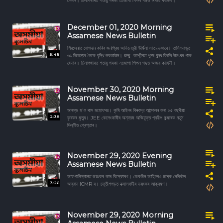
সেনাৰ। চিলাপথাৰত শতায়ু গৰকা এজোপা পিপল গছত আজৱ কাহিনী।
December 01, 2020 Morning
Assamese News Bulletin
শিৱসেনাত যোগদান কৰিব জনপ্রিয় অভিনেত্রী উৰ্মিলা মাতণ্ডকাৰে। তামিলনাডুত
5:46
৩১ ডিচেম্বৰ লৈকে বৃদ্ধি লকডাউন। জম্মু- কাশ্মীৰত পুনৰ যুদ্ধ বিৰতি উলংঘন পাক
সেনাৰ। চিলাপথাৰত শতায়ু গৰকা এজোপা পিপল গছত আজৱ কাহিনী।
November 30, 2020 Morning
Assamese News Bulletin
আৰম্ভ হ'ল ৰাস মহোৎসৱ। কৃষি আইনৰ বিৰুদ্ধে আন্দোলন কৰা ৫৫ বছৰীয়া
2:38
কৃষকৰ মৃত্যু। JEE কেলেংকাৰীৰ অন্যতম অভিযুক্ত প্ৰদীপ কুমাৰক নতুন
দিল্লীত গ্ৰেপ্তাৰ।
November 29, 2020 Evening
Assamese News Bulletin
আফগানিস্তানত ভয়ংকৰ কাৰ বিস্ফোৰণ। ভেকচিন আহিলেও মাস্ক নেৰিবলৈ
3:26
আহ্বান ICMR ৰ। চত্তীশগড়ত নক্সালবাদীৰ ভয়ংকৰ আক্ৰমণ।
November 29, 2020 Morning