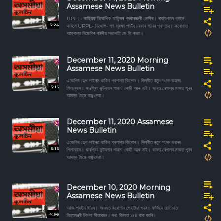
Assamese News Bulletin
UPPL- ৰাজ্যিক বিজেপিক অভিন্দন প্ৰধানমন্ত্ৰী মোদীৰ। ৰাজ্যপালে গ্ৰহন
5:24
কৰিলে UPPL- বিজেপি- গণ সুৰক্ষা পাৰ্টিৰ চৰকাৰ গঠনৰ প্ৰস্তাৱ। কৰোণাত
আক্ৰান্ত বিজেপিৰ ৰাষ্ট্ৰীয় সভাপতি জে পি নড্ডা।
December 11, 2020 Morning
Assamese News Bulletin
এজেপিৰ হেল্প লাইনত থাকিব প্ৰশান্ত কিশোৰ। দিল্লীত নতুন সংসদ ভৱনৰ
5:15
শিলান্যাস। জনপ্ৰিয় ফুটবলাৰ পাৱল' ৰোছী আৰু নাই। ভাৰত নেপালৰ মাজত পুনৰ
আৰম্ভ হৈছে বায়ু সেৱা।
December 11, 2020 Assamese
News Bulletin
এজেপিৰ হেল্প লাইনত থাকিব প্ৰশান্ত কিশোৰ। দিল্লীত নতুন সংসদ ভৱনৰ
5:15
শিলান্যাস। জনপ্ৰিয় ফুটবলাৰ পাৱল' ৰোছী আৰু নাই। ভাৰত নেপালৰ মাজত পুনৰ
আৰম্ভ হৈছে বায়ু সেৱা।
December 10, 2020 Morning
Assamese News Bulletin
আজি শ্বহীদ দিৱস। অসমত কৰোণাৰ শেহতীয়া খৱৰ। ফ'ৰ্বছৰ তালিকাত
4:56
বিত্তমন্ত্ৰী নিৰ্মলা সীতাৰমন। দৰং জিলাত ১৪৪ ধাৰা জাৰি।