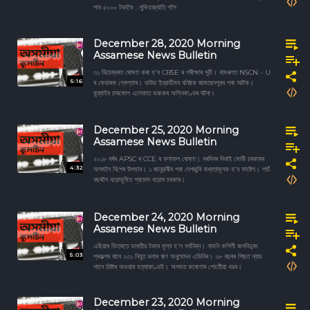
পাব ৫০০০ টকাকৈ : লুৰিণজ্যোতি গগৈ
December 28, 2020 Morning
Assamese News Bulletin
৩১ ডিচেম্বৰত ঘোষণা কৰা হ'ব CBSE ৰ পৰীক্ষাৰ সূচী। নামৰূপত NSCN - U
5:16
ৰ কেডাৰক গ্ৰেপ্তাৰ। ডাউড ইব্রাহীমৰ ঘনিষ্ঠক জামছেদপুৰৰ পৰা আটক।
মুম্বাইৰ চাৰকোপ এলেকাত ভয়ংকৰ অগ্নিকাণ্ডৰ ঘটনা।
December 25, 2020 Morning
Assamese News Bulletin
২০১৮ বৰ্ষৰ APSC ৰ CCE ৰ ফলাফল ঘোষণা। বৰদিনৰ দিনাই মোডী চৰকাৰৰ
4:32
অসমলৈ বিশেষ উপহাৰ। ১ জানুৱাৰীৰ পৰা দেশজুৰি বাধ্যতামূলক হ'ব ফাষ্টেগ। পাচঁ
বছৰলৈ বড়োভূমিত প্ৰমোদ বড়োৰ চৰকাৰ।
December 24, 2020 Morning
Assamese News Bulletin
এছিয়াৰ ভিতৰতে ভাৰতীয় টকাৰ মূল্য হ'ল সৰ্বনিম্ন। নামনি কপিলী জলবিদ্যুৎ
5:03
প্ৰকল্পৰ বাবে ২৩১ নিযুত ডলাৰ ঋণ অনুমোদন এডিবিৰ। ২৮ বছৰৰ পিছত ন্যায়
পালে চিষ্টাৰ অভয়াৰ হত্যাকাণ্ডই। অসমত কৰোণাৰ শেহতীয়া খৱৰ।
December 23, 2020 Morning