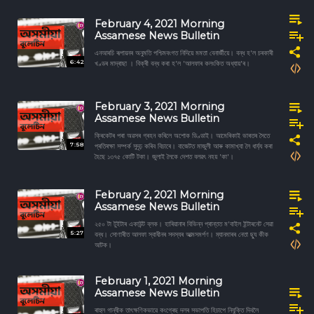
February 4, 2021 Morning
Assamese News Bulletin
এনআৰচি ৰূপায়নৰ অনুমতি পশ্চিমবংগত নিদিয়ে মমতা বেনাৰ্জীয়ে। বন্ধ হ'ল চৰকাৰী
6:42
খণ্ডৰ মাদ্ৰাছা । বিক্ৰী বন্ধ কৰা হ'ল 'আলফাৰ কলংকিত অধ্যায়'ৰ।
February 3, 2021 Morning
Assamese News Bulletin
ক্ৰিকেটৰ পৰা অৱসৰ গ্ৰহন কৰিলে অশোক ডিণ্ডাই। আমেৰিকাই ভাৰতৰ সৈতে
7:58
প্ৰতিৰক্ষা সম্পৰ্ক সুদৃঢ় কৰিব বিচাৰে। বাজেটত মাজুলী আৰু কামাখ্যা লৈ ধাৰ্য্য কৰা
হৈছে ১৩৭৫ কোটি টকা। জুলাই লৈকে দেশত বলৱৎ নহয় 'কা'।
February 2, 2021 Morning
Assamese News Bulletin
২৫০ টা টুইটাৰ একাউন্ট ব্লক। হাৰিয়ানাৰ বিভিন্ন প্ৰান্তত ম'বাইল ইন্টাৰনেট সেৱা
5:27
বন্ধ। সোণাৰীত আলফা স্বাধীনৰ সদস্যৰ আত্মসমর্পণ। ম্যানমাৰৰ নেতা ছ্যু কীক
আটক।
February 1, 2021 Morning
Assamese News Bulletin
ৰাহুল গান্ধীক তাৎক্ষণিকভাৱে কংগ্ৰেছ দলৰ সভাপতি হিচাপে নিযুক্তি দিবলৈ