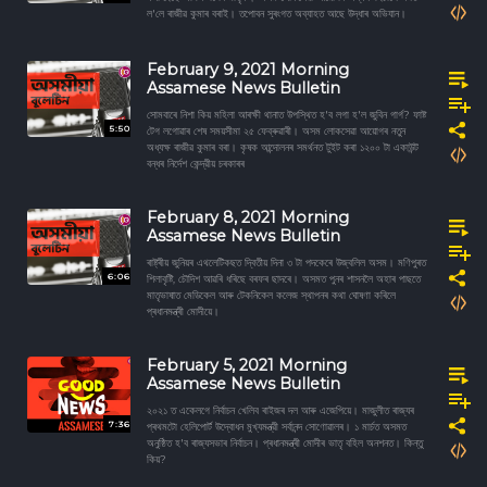
ল'লে ৰাজীৱ কুমাৰ বৰাই। তপোবন সুৰংগত অব্যাহত আছে উদ্ধাৰ অভিযান।
February 9, 2021 Morning
Assamese News Bulletin
সোমবাৰে নিশা কিয় মহিলা আৰক্ষী থানাত উপস্থিত হ'ব লগা হ'ল জুবিন গাৰ্গ? ফাষ্ট
5:50
টেগ লগোৱাৰ শেষ সময়সীমা ২৫ ফেব্ৰুৱাৰী। অসম লোকসেৱা আয়োগৰ নতুন
অধ্যক্ষ ৰাজীৱ কুমাৰ বৰা। কৃষক আন্দোলনৰ সমৰ্থনত টুইট কৰা ১২০০ টা একাউন্ট
বন্ধৰ নিৰ্দেশ কেন্দ্রীয় চৰকাৰৰ
February 8, 2021 Morning
Assamese News Bulletin
ৰাষ্ট্ৰীয় জুনিয়ৰ এথলেটিকছত দ্বিতীয় দিনা ৩ টা পদকেৰে উজ্বলিল অসম। মণিপুৰত
6:06
শিলাবৃষ্টি, চৌদিশ আৱৰি ধৰিছে বৰফৰ ছাদৰে। অসমত পুনৰ শাসনলৈ অহাৰ পাছতে
মাতৃভাষাত মেডিকেল আৰু টেকনিকেল কলেজ স্থাপনৰ কথা ঘোষণা কৰিলে
প্ৰধানমন্ত্ৰী মোদীয়ে।
February 5, 2021 Morning
Assamese News Bulletin
২০২১ ত একেলগে নিৰ্বাচন খেলিব ৰাইজৰ দল আৰু এজেপিয়ে। মাজুলীত ৰাজ্যৰ
7:36
প্ৰথমটো হেলিপোৰ্ট উদ্বোধন মুখ্যমন্ত্রী সৰ্বানন্দ সোণোৱালৰ। ১ মাৰ্চত অসমত
অনুষ্ঠিত হ'ব ৰাজ্যসভাৰ নিৰ্বাচন। প্ৰধানমন্ত্ৰী মোদীৰ ভাতৃ বহিল অনশনত। কিন্তু
কিয়?