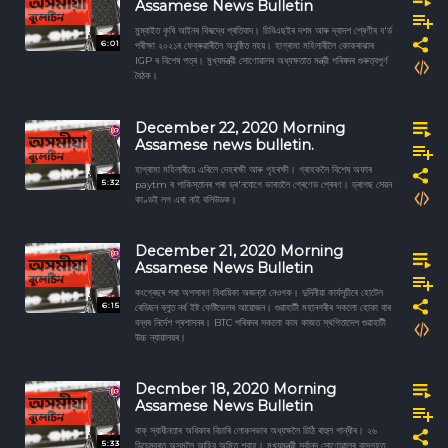
Assamese News Bulletin
মুম্বাইত কৃষি আইনৰ বিৰূদ্ধে প্ৰতিবাদ। চিবিএছইৰ দশম আৰু দ্বাদশ শ্ৰেণীৰ ব'ৰ্ড
6:01
পৰীক্ষা ২০২১ৰ ফেব্ৰুৱাৰীলৈ অনুষ্ঠিত নহয়। হাগ্ৰামা মহিলাৰীলৈ কোকৰাঝাৰ
IGP ৰ বিশেষ পত্ৰ। মুখ্যমন্ত্রী সোণোৱালৰ অধ্যক্ষতাত মন্ত্রী পৰিষদৰ গুৰুত্বপূৰ্ণ
বৈঠক।
December 22, 2020 Morning
Assamese news bulletin.
হাগ্ৰামা মহিলাৰীয়ে এৰিলে দেহৰক্ষী আৰু গৃহৰক্ষী। গ্ৰাহকলৈ বিশেষ অফাৰ
5:32
paytm ৰ পাকিস্তানৰ পৰা ড্ৰ'নযোগে ভাৰতলৈ গ্ৰেণেড প্ৰেৰণ। ড্ৰাগছ সেৱন
কাণ্ডই লগ এৰা নাই বলিউডক।
December 21, 2020 Morning
Assamese News Bulletin
কংগ্ৰেছৰ পৰা অপসাৰণ বিধায়িকা অজন্তা নেওগক। দুদিনীয়া কাৰ্যসূচীৰে হোটেল
6:15
ৰেডিছন ব্লুত নৰ্থ ইষ্ট ফেষ্টিভেলৰ আয়োজন। গুৱাহাটী মহানগৰীৰ সকলো হোকা বাৰ
বন্ধৰ নিৰ্দেশ প্ৰশাসনৰ। BTC পৰিষদৰ সকলো কাম কাজত স্থগিতাদেশ গুৱাহাটী
উচ্চ ন্যায়ালয়ৰ।
Decmber 18, 2020 Morning
Assamese News Bulletin
বাক্ স্বাধীনতাৰ অধিকাৰ বিচাৰি লোকসভাৰ অধ্যক্ষলৈ চিঠি ৰাহুল গান্ধীৰ। ২৬
5:33
ডিচেম্বৰত অসমলৈ আহিব অমিত শ্বাহ। মুখ্যমন্ত্রী সৰ্বানন্দ সোণোৱালৰ বাসগৃহত