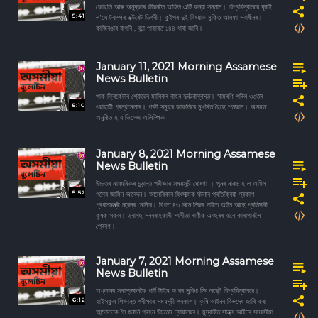
কোহলি আৰু অনুষ্কাৰ জীৱনলৈ আহিল এটি কন্যা সন্তান। বিশ্ববিদ্যালয়ে ঘূৰাই
5:41
ল'লে ট্ৰাম্পৰ ডক্টৰেট ডিগ্ৰী। কুইপৰ দুই বিষয়াক মুক্তি আলফা স্বাধীনৰ।
কাজিৰঙাৰ বাগৰি , বুঢ়া পাহাৰত ১৪৪ ধাৰা জাৰি।
January 11, 2021 Morning Assamese
News Bulletin
পাক ক্ৰিকেটাৰ শ্বোৱেব মালিকৰ বাহন দুৰ্ঘটনাগ্ৰস্ত। সামৰণি পৰিল ৩৩তম
5:10
গুৱাহাটী গ্ৰন্থমেলাৰ। পক্ষী সমূহৰ কাকলিৰে মুখৰিত হৈছে শতজান। অসমত
অনুষ্ঠিত হ'ব ভিলেজ অলিম্পিক
January 8, 2021 Morning Assamese
News Bulletin
উচ্চতৰ মাধ্যমিকৰ চুড়ান্ত পৰীক্ষাৰ সময়সূচী ঘোষণা । পুনৰ নাকচ হ'ল অখিল
5:52
গগৈৰ জামিন আবেদন। আমেৰিকাৰ হিংসাত্মক ঘটনাৰ প্ৰতিক্ৰিয়া প্ৰকাশ
প্ৰধানমন্ত্ৰী নৰেন্দ্ৰ মোদীৰ। বিগত ৪৩ দিনে নিজৰ দাবীত অটল আছে প্ৰতিবাদী
কৃষক সকল। ড্ৰাগছ সৰবৰাহকাৰী সংগীতা ৰাণীক এবছৰৰ বাবে কাৰাগাৰলৈ
প্ৰেৰণ।
January 7, 2021 Morning Assamese
News Bulletin
অধ্যয়নৰ সমান্তৰালকৈ পাৰ্ট টাইম জ'ৱৰ সুবিধা দিব লক্ষ্ণৌ বিশ্ববিদ্যালয়ে।
6:12
হাইস্কুল শিক্ষান্ত পৰীক্ষাৰ সময়সূচী প্ৰকাশ। কৃষি আইনৰ বিৰুদ্ধে জাৰি কৰা
আন্দোলনক লৈ শুনানি গ্ৰহন উচ্চতম ন্যায়ালয়ৰ। মুম্বাইত সান্ধ্য আইনৰ সময়সীমা