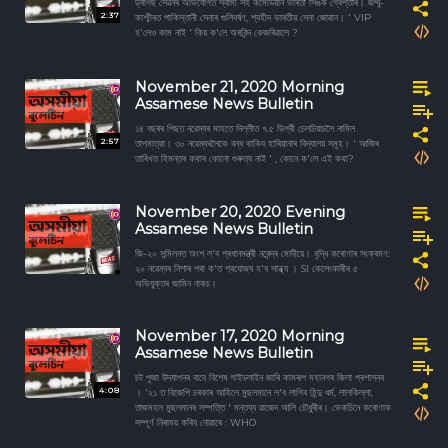
ড্ৰাগছ সেৱনৰ অভিযোগত স্বামী সহ কমেডিয়ান ভাৰতী সিঙক গ্ৰেপ্তাৰ। জম্মু-
2:37
কাশ্মীৰত পাকিস্তানী সেনাৰ গুলিবর্ষণ, শ্বহীদ ভাৰতীয় সেনা জোৱান। ' VIP
হ'লেও কাম নাই ' কিয় ক'লে অৰবিন্দ কেজৰিৱালে ?
November 21, 2020 Morning
Assamese News Bulletin
১৪ বছৰৰ পিছত নৱেম্বৰ মাহতে দিল্লীত ৭.৫ ডিগ্ৰী চেলচিয়াচলৈ নামিল
2:57
তাপমাত্রা। ৩০ নৱেম্বৰলৈকে বন্ধ থাকিব হাৰিয়ানাৰ বিদ্যালয় সমূহ। ' আজিৰ
তাৰিখত হিমন্তৰ কথাৰ কোনো গুৰুত্ব নাই ' , কোনে ক'লে এই কথা?
November 20, 2020 Evening
Assamese News Bulletin
জি-২০ সন্মিলনত অংশ ল'ব প্ৰধানমন্ত্ৰী নৰেন্দ্ৰ মোদীয়ে। বৃদ্ধি কৰোণাৰ সংক্ৰমণ:
২০ নৱেম্বৰ নিশাৰ পৰা ক'ত প্ৰযোজ্য হ'ব সান্ধ্য । SI কেলেংকাৰীৰ ৫
অভিযুক্তৰ জামিন নাকচ।
November 17, 2020 Morning
Assamese News Bulletin
চট পূজা উদযাপনৰ বাবে বিশেষ গাইডলাইন জাৰি কামৰূপ মহানগৰ জিলা প্ৰশাসনৰ
4:08
। '২১ ত বিজেপি চৰকাৰ আহিলে মুছলমানে ল'ব লাগিব হিন্দু ধৰ্ম, লালকিল্লা,
তাজমহল মুছলমানৰ সম্পত্তি ' মন্তব্য ৱাজেদ আলি চৌধুৰীৰ। ভেকচিনে কৰোণাক
সম্পূর্ণ নিৰাময় কৰিব নোৱাৰে : WHO