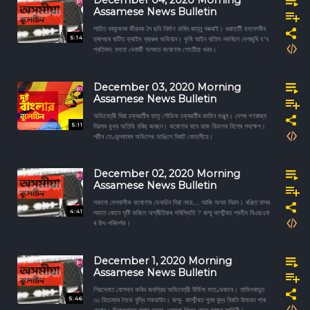
December 04, 2020 Morning
Assamese News Bulletin
লাচিত বৰফুকনৰ জীৱনক লৈ ছবি নিৰ্মাণ কৰিব জাহ্নু বৰুৱাই। গুৱাহাটী মহানগৰীৰ
5:14
ড্ৰাগছৰ ঘাটিত ক্ৰাইম ব্ৰাঞ্চৰ অভিযান। কৃষি আইন বাতিল নকৰিলে দেশজুৰি হ'ব
প্ৰতিবাদ: মমতা বেনার্জী অসমত কৰোণাৰ শেহতীয়া খৱৰ।
December 03, 2020 Morning
Assamese News Bulletin
অভিনেত্রী ৰিয়া চক্ৰৱৰ্তীৰ ভাতৃ শৌভিক চক্ৰৱৰ্তীৰ জামিন মঞ্জুৰ। দেশৰ গণৰাজ্য
5:11
দিৱসৰ মুখ্য অতিথি বৰিছ জনছন। কৰোণাৰ বাবে ডাক বিভাগৰ বিশেষ পদক্ষেপ।
শচীন তেণ্ডুলকাৰৰ অভিলেখ ভাঙিলে বিৰাট কোহলীয়ে।
December 02, 2020 Morning
Assamese News Bulletin
সকলো দেশবাসীক কৰোণাৰ ভেকচিন দিয়া নহয়..... আজি অসম দিৱস। ৰঞ্জিত দাসৰ
4:41
সভাত কোনে সৃষ্টি কৰিলে অপ্ৰীতিকৰ পৰিস্থিতি ? জম্মু কাশ্মীৰত শ্বহীদ বিএছএফ
ৰ উপ-পৰিদৰ্শক।
December 1, 2020 Morning
Assamese News Bulletin
শিৱসেনাত যোগদান কৰিব জনপ্রিয় অভিনেত্রী উৰ্মিলা মাতণ্ডকাৰে। তামিলনাডুত
5:46
৩১ ডিচেম্বৰ লৈকে বৃদ্ধি লকডাউন। জম্মু- কাশ্মীৰত পুনৰ যুদ্ধ বিৰতি উলংঘন পাক