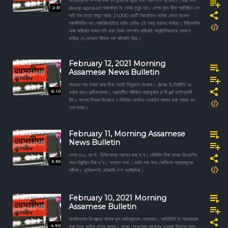
অন্তিমকৃত্য সম্পন্ন কৰা হব মুম্বাইৰ জুহুত থকা পৱন হংস শ্মশানত। যোৱা নিশা
2:31
sleep apneaত আক্ৰান্ত হৈ তেওঁৰ মৃত্যু হয়। দেশৰ বৃহৎ বীমা প্ৰতিষ্ঠান এল
আই চিৰ হাতত মজুত আছে 21,000 কোটি টকাতকৈও অধিক মোতা অংকৰ
গৰাকীবিহীন ধন।প্ৰতিষ্ঠানটোৱে আজি চেবিক এই তথ্য অৱগত কৰিছে। ইউক্ৰেইন
আৰু ৰাছিয়াৰ মাজত চলি থকা বিবাদ সম্পৰ্কত ৰাছিয়াই আনুষ্ঠানিকভাৱে প্ৰকাশ
কৰিছে যে দেশখনে সীমাৰ পৰা আঁতৰাই নিছে।
February 12, 2021 Morning
Assamese News Bulletin
লাডাখৰ পৰা ভাৰত আৰু চীনা সেনাই পিচুৱালে টেংকাৰ। টেক্সাছ ইণ্টাষ্টেৰ্টত ৭৫
6:10
খনকৈ বাহন দুৰ্ঘটনাগ্ৰস্ত। গুৱাহাটীৰ শ্ৰীজিত বৰঠাকুৰলৈ ছ'নী ৱৰ্ল্ড ফটোগ্ৰাফী
বঁটা। সমগ্ৰ বিশ্বৰ ভিতৰতে ৭ মিলিয়ন কোভিড ভেকচিন প্ৰদান কৰা প্ৰথম খন
দেশ ভাৰত।
February 11, Morning Assamese
News Bulletin
দেশত ৪২০ খন ই- চিকিৎসালয় স্থাপন কৰা হ'ব। দৌৰবিদ হিমা দাসক ডিএছপিৰ
5:55
পদত নিযুক্তি দিয়া হ'ব। অসমত অহা ১ মাৰ্চৰ পৰা নহয় কোভিডৰ বাধ্যতামূলক
পৰীক্ষা। ভূমিকম্পই জোঁকাৰি গ'ল অষ্ট্ৰেলিয়া।
February 10, 2021 Morning
Assamese Bulletin
লালকিল্লাৰ হিংসাত্মক ঘটনাৰ মূল অভিযুক্তক গ্ৰেপ্তাৰ। আইচিইউ লৈ স্থানান্তৰ
4:50
কৰা হৈছে অখিল গগৈৰ মাতৃক। অসম লোকসেৱা আয়োগৰ অধ্যক্ষ হিচাপে শপত