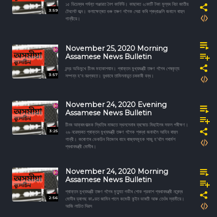
১৫ ডিচেম্বৰ পৰ্যন্ত পঞ্জাৱত নৈশ কাৰ্ফিউ। কাছাৰত ২কোটি টকা মূল্যৰ নিচা জাতীয়
3:59
টেবলেট জব্দ। কলাক্ষেত্ৰত গুৰু তৰুণ গগৈক সেৱা কৰি শ্ৰদ্ধাঞ্জলি জনালে ৰাহুল
গান্ধীয়ে।
November 25, 2020 Morning
Assamese News Bulletin
চন্দ্র অভিমুখে চীনৰ মহাকাশযান। প্ৰাক্তন মুখ্যমন্ত্রী তৰুণ গগৈৰ শেষকৃত্য
3:57
সম্পন্ন হ'ব নৱগ্ৰহত। বুধবাৰে তামিলনাডুত চৰকাৰী বন্ধ।
November 24, 2020 Evening
Assamese News Bulletin
চীনৰ আক্ৰমণাত্মক স্থিতিৰ মাজতে স্থলসেনাৰ ব্ৰহ্মোচ মিছাইলৰ সফল পৰীক্ষণ।
3:25
২৬ নৱেম্বৰত প্ৰাক্তন মুখ্যমন্ত্রী তৰুণ গগৈক শ্ৰদ্ধা জনাবলৈ আহিব ৰাহুল
গান্ধী। কৰোণাৰ ভেকচিন বিতৰণৰ বাবে ৰাজ্যসমূহক সাজু হ'বলৈ পৰাৰ্মশ
প্ৰধানমন্ত্ৰী মোদীৰ।
November 24, 2020 Morning
Assamese News Bulletin
প্ৰাক্তন মুখ্যমন্ত্রী তৰুণ গগৈৰ মৃত্যুত গভীৰ শোক প্রকাশ প্ৰধানমন্ত্ৰী নৰেন্দ্ৰ
2:56
মোদীৰ ড্ৰাগছ কাণ্ডত জামিন পালে কমেডী কুইন ভাৰতী আৰু তেওঁৰ স্বামীয়ে।
আজি লাচিত দিৱস