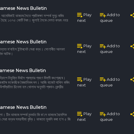
samese News Bulletin
Play
Add to
েৰিকাই ভাৰতৰ সৈতে প্ৰতিৰক্ষা সম্পৰ্ক সুদৃঢ় কৰিব
 কৰা হৈছে ১৩৭৫ কোটি টকা। জুলাই লৈকে দেশত বলৱৎ নহয়
next
queue
samese News Bulletin
Play
Add to
প্ৰান্তত ম'বাইল ইন্টাৰনেট সেৱা বন্ধ। সোণাৰীত আলফা
next
queue
ু কীক আটক।
samese News Bulletin
চাপে নিযুক্তি দিবলৈ প্ৰস্তাৱ গ্ৰহণ দিল্লী কংগ্রেছৰ।
Play
Add to
গুজৰাটৰ ফৰেনছিক বৈজ্ঞানিকৰ দল। আজি বাজেট দাখিল কৰিব
next
queue
শ উপস্থিতিত চিনেমা হল খোলাৰ অনুমতি প্ৰদান কেন্দ্রীয়
samese News Bulletin
Play
Add to
ল্লা। চীন ভাৰতৰ সম্পর্ক সন্দৰ্ভত কি ক'লে ভাৰতৰ বৈদেশিক
িমান সেৱা বন্ধৰ সময়সীমা বৃদ্ধি। ভাৰতত মুকলি কৰা হ'ল ৫ জি
next
queue