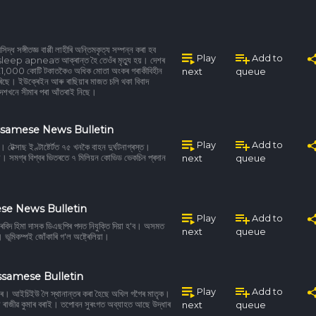
্ধ সঙ্গীতজ্ঞ বাপ্পী লাহীৰি অন্তিমকৃত্য সম্পন্ন কৰা হব
Play
Add to
শা sleep apneaত আক্ৰান্ত হৈ তেওঁৰ মৃত্যু হয়। দেশৰ
ে 21,000 কোটি টকাতকৈও অধিক মোতা অংকৰ গৰাকীবিহীন
next
queue
িছে। ইউক্ৰেইন আৰু ৰাছিয়াৰ মাজত চলি থকা বিবাদ
ে দেশখনে সীমাৰ পৰা আঁতৰাই নিছে।
ssamese News Bulletin
Play
Add to
টেক্সাছ ইণ্টাষ্টেৰ্টত ৭৫ খনকৈ বাহন দুৰ্ঘটনাগ্ৰস্ত।
 বঁটা। সমগ্ৰ বিশ্বৰ ভিতৰতে ৭ মিলিয়ন কোভিড ভেকচিন প্ৰদান
next
queue
se News Bulletin
Play
Add to
বিদ হিমা দাসক ডিএছপিৰ পদত নিযুক্তি দিয়া হ'ব। অসমত
next
queue
 ভূমিকম্পই জোঁকাৰি গ'ল অষ্ট্ৰেলিয়া।
ssamese Bulletin
Play
Add to
প্তাৰ। আইচিইউ লৈ স্থানান্তৰ কৰা হৈছে অখিল গগৈৰ মাতৃক।
 ৰাজীৱ কুমাৰ বৰাই। তপোবন সুৰংগত অব্যাহত আছে উদ্ধাৰ
next
queue