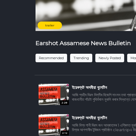
trailer
Earshot Assamese News Bulletin
Recommended
Trending
Newly Posted
Mos
ইয়েৰশ্বট অসমীয়া বুলেটিন
আজি শ্বহীদ দিৱস দিল্লীৰ বিজেপি সাংসদ তথা প্ৰাক্ত
ৰাজধানীত পাঁচটা পুথিভঁৰাল মুকলি কৰাৰ সিদ্ধান্ত
2:28
ইয়েৰশ্বট অসমীয়া বুলেটিন
আজি বিশ্ব পানী দিৱস জন আব্ৰাহামৰ 1 এপ্ৰিলত মু
বিশ্বৰ আগশাৰীৰ টুৰিজম প্ৰতিষ্ঠান cleartripএ
2:12