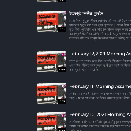
2:17
ইয়েৰশ্বট অসমীয়া বুলেটিন
যোৱা নিশা মৃত্যুৰ শীতল কোলাত শুই পৰা বলিউডৰ প্ৰসিদ
মুম্বাইৰ জুহুত থকা পৱন হংস শ্মশানত। যোৱা নি
বৃহৎ বীমা প্ৰতিষ্ঠান এল আই চিৰ হাতত মজুত আছ
2:31
ধন।প্ৰতিষ্ঠানটোৱে আজি চেবিক এই তথ্য অৱগত কৰ
সম্পৰ্কত ৰাছিয়াই আনুষ্ঠানিকভাৱে প্ৰকাশ কৰিছে য
February 12, 2021 Morning A
লাডাখৰ পৰা ভাৰত আৰু চীনা সেনাই পিচুৱালে টেংকাৰ। 
গুৱাহাটীৰ শ্ৰীজিত বৰঠাকুৰলৈ ছ'নী ৱৰ্ল্ড ফটোগ্ৰাফী
কৰা প্ৰথম খন দেশ ভাৰত।
6:10
February 11, Morning Assame
দেশত ৪২০ খন ই- চিকিৎসালয় স্থাপন কৰা হ'ব। দৌৰ
অহা ১ মাৰ্চৰ পৰা নহয় কোভিডৰ বাধ্যতামূলক পৰীক্ষা।
5:55
February 10, 2021 Morning A
লালকিল্লাৰ হিংসাত্মক ঘটনাৰ মূল অভিযুক্তক গ্ৰে
অসম লোকসেৱা আয়োগৰ অধ্যক্ষ হিচাপে শপত ল'লে
অভিযান।
4:50