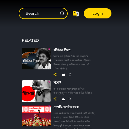
Login
RELATED
বলিউডৰ পিছত
কিদৰে যশ খ্যাতিৰ শীৰ্ষৰ পৰা অখ্যাতিৰ
অন্ধকাৰত হেৰাই গ'ল বলিউডৰ এইসকল
উজ্জ্বল তাৰকা। জানিবৰ বাবে শুনক এই
অডিও ছিৰিজ।
2
ৰিপোৰ্ট
অসমৰ জলন্ত সমস্যাসমূহৰ বিষয়ে
অনুসন্ধানমূলক প্ৰতিবেদনৰ অডিও ছিৰিজ।
0
নেপাতি কেনেকৈ থাকো
শংকা অনিশ্চয়তাৰ আৱৰণ বিদাৰি পদূলি পালেহি
ব'হাগ। প্ৰেমত উথলি উঠিল গছ বিৰিখ
প্ৰকৃতি আৰু উথলি উঠিল অসমীয়া ৰাইজ।
কিন্তু সুদীৰ্ঘ দুবছৰৰ অন্তত কিদৰে মৰমৰ