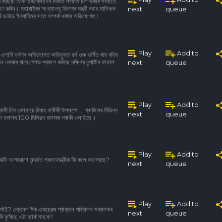
হব ৰাছিয়া আৰু ইউক্ৰেইনৰ মাজত সংঘাত চলি থকাৰ সময়তে
ণ কৰিব। মহাৰাষ্ট্ৰৰ সংখ্যালঘূ বিভাগৰ মন্ত্ৰী নৱাব মালিকক
next
queue
সবাদী ডাউড ইব্ৰাহিমৰ সতে সম্পৰ্ক থকাৰ অভিযোগত।
Play
Add to
এলানি ধৰ্ষণৰ অভিযোগত অভিযুক্ত ধৰ্ম গুৰু গুৰ্মিত ৰাম ৰহিম
কৰাৰ বাবে ক্ষোভ প্ৰকাশ কৰিছে দক্ষিণৰ চুপাৰ্ষ্টাৰ কামাল
next
queue
Play
Add to
ী নিক জোনাচে বিবাহ বাৰ্ষিকী উপলক্ষে ... ব্ৰাজিলৰ বিভিন্ন
next
queue
লিয়ন ডলাৰৰ 100 মিলিয়ন ডলাৰৰ গৰাকী ওলাইছে।
Play
Add to
ঋষি আগৰৱালা সন্দৰ্ভত প্ৰধানমন্ত্ৰীক কি কলে কংগ্ৰেছে?
next
queue
Play
Add to
্ব শৰ্মাই? নেচনেল ষ্টক একচেঞ্জৰ প্ৰাক্তন পৰিচালন সঞ্চালকৰ
next
queue
ৰি ফুৰিছে এটা ছাৰ্ক মাছক?