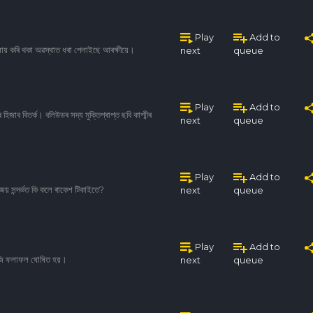
Play
Add to
্যৱসায় কৰি থকা অৱস্থাত ধৰা পেলাইছে আৰক্ষীয়ে।
next
queue
Play
Add to
 হিজাব বিতৰ্ক। বলিউডৰ সদ্য মুক্তিপ্ৰাপ্ত ছবি কাশ্মীৰ
next
queue
Play
Add to
 জয় সন্দৰ্ভত কি কলে ৰাকেশ টিকাইতে?
next
queue
Play
Add to
ৰ আজি ফলাফল ঘোষিত হয়।
next
queue