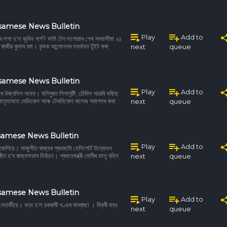
ssamese News Bulletin
Play
Add to
ব লগা হ'ল জুবিন গাৰ্গ? ফাষ্ট টেগ লগোৱাৰ শেষ সময়সীমা ২৫
াজীৱ কুমাৰ বৰা। কৃষক আন্দোলনৰ সমৰ্থনত টুইট কৰা
next
queue
ssamese News Bulletin
Play
Add to
দকেৰে উজ্বলিল অসম। মণিপুৰত শিলাবৃষ্টি, চৌদিশ আৱৰি ধৰিছে
াতৃভাষাত মেডিকেল আৰু টেকনিকেল কলেজ স্থাপনৰ কথা
next
queue
samese News Bulletin
Play
Add to
েপিয়ে। মাজুলীত ৰাজ্যৰ প্ৰথমটো হেলিপোৰ্ট উদ্বোধন
্ঠিত হ'ব ৰাজ্যসভাৰ নিৰ্বাচন। প্ৰধানমন্ত্ৰী মোদীৰ ভাতৃ বহিল
next
queue
samese News Bulletin
Play
Add to
নাৰ্জীয়ে। বন্ধ হ'ল চৰকাৰী খণ্ডৰ মাদ্ৰাছা । বিক্ৰী বন্ধ
next
queue