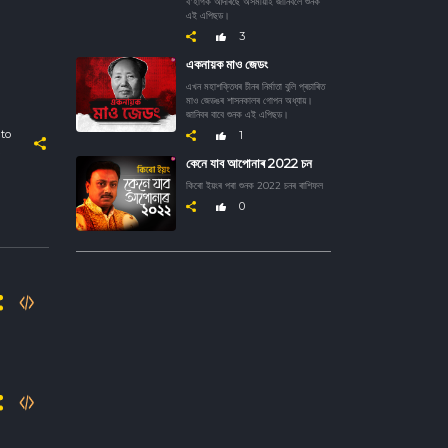
ব'হাগক আদৰিছে অসমীয়াই জানিবলৈ শুনক
এই এপিছড।
3
একনায়ক মাও জেডং
এখন মহাশক্তিধৰ চীনৰ নিৰ্মাতা বুলি প্ৰচাৰিত
মাও জেডঙৰ শাসনকালৰ গোপন অধ্যায়।
জানিবৰ বাবে শুনক এই এপিছড।
to
1
কেনে যাব আপোনাৰ 2022 চন
কিৰো ইয়ংৰ পৰা শুনক 2022 চনৰ ৰাশিফল
0