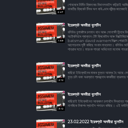
গোবৰেৰে নিৰ্মিত ব্ৰিফকেচ বিধানসভালৈ কঢ়িয়াই আজি দি
ভাৰতীয় ক্ৰিকেট টিমৰ অল ৰাউণ্ডাৰ ৰবীন্দ্ৰ জাদেজাই শ
2:47
ইয়েৰশ্বট অসমীয়া বুলেটিন
বলিউড চুপাৰষ্টাৰ চলমান খান আৰু সোনাক্ষী সিন্হা
অষ্ট্ৰেলিয়াৰ প্ৰাক্তন টেষ্ট ক্ৰিকেটাৰ আৰু ভিক্টোৰ
batsman david warnerৰ বিকল্প পোৱাটো অষ্ট্ৰ
1:59
আলোচনাৰ সৃষ্টি কৰিছে সংবাদ মাধ্যমত। বলিউড অভিন
পাহৱাৰ সতে। মায়ংক পাহৱা অভিনেতা মনোজ পাহৱা আ
ইয়েৰশ্বট অসমীয়া বুলেটিন
ৰাছিয়া ইউক্ৰেইনৰ মাজৰ যুদ্ধত আবদ্ধ হৈ আছে মে
যুদ্ধ চলি থকা অৱস্থাত প্ৰবঞ্ছনাৰ ৰমৰমীয়া ব্যৱসা
2:12
ইয়েৰশ্বট অসমীয়া বুলেটিন
ৰাছিয়াই ইউক্ৰেইনত আক্ৰমণ চলাবলৈ সিদ্ধান্ত গ্
নাগৰিকে নিৰাপদ স্থানলৈ পলায়ন কৰিছে। এই মৰ্মান্ত
3:12
23.02.2022 ইয়েৰশ্বট অসমীয়া বুলেটিন