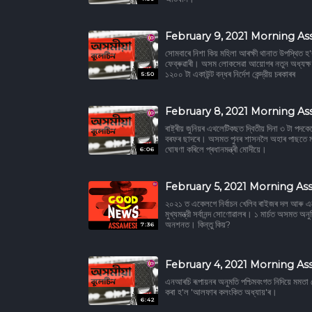
February 9, 2021 Morning A
সোমবাৰে নিশা কিয় মহিলা আৰক্ষী থানাত উপস্থিত হ'
ফেব্ৰুৱাৰী। অসম লোকসেৱা আয়োগৰ নতুন অধ্যক্ষ ৰ
১২০০ টা একাউন্ট বন্ধৰ নিৰ্দেশ কেন্দ্রীয় চৰকাৰৰ
5:50
February 8, 2021 Morning A
ৰাষ্ট্ৰীয় জুনিয়ৰ এথলেটিকছত দ্বিতীয় দিনা ৩ টা প
বৰফৰ ছাদৰে। অসমত পুনৰ শাসনলৈ অহাৰ পাছতে ম
ঘোষণা কৰিলে প্ৰধানমন্ত্ৰী মোদীয়ে।
6:06
February 5, 2021 Morning As
২০২১ ত একেলগে নিৰ্বাচন খেলিব ৰাইজৰ দল আৰু এজ
মুখ্যমন্ত্রী সৰ্বানন্দ সোণোৱালৰ। ১ মাৰ্চত অসমত অনুষ
অনশনত। কিন্তু কিয়?
7:36
February 4, 2021 Morning As
এনআৰচি ৰূপায়নৰ অনুমতি পশ্চিমবংগত নিদিয়ে মমতা বে
কৰা হ'ল 'আলফাৰ কলংকিত অধ্যায়'ৰ।
6:42