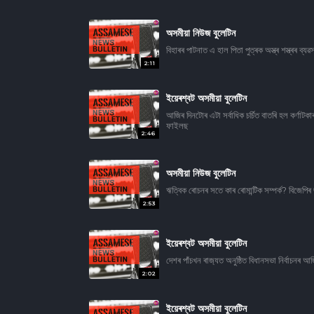
অসমীয়া নিউজ বুলেটিন
বিহাৰৰ পাটনাত এ হাল পিতা পুত্ৰক অস্ত্ৰ শস্ত্ৰৰ ব
2:11
ইয়েৰশ্বট অসমীয়া বুলেটিন
আজিৰ দিনটোৰ এটা সৰ্বাধিক চৰ্চিত বাতৰি হল কৰ্ণাটকাৰ
ফাইলছ
2:46
অসমীয়া নিউজ বুলেটিন
ঋত্বিক ৰোচনৰ সতে কাৰ ৰোমান্টিক সম্পৰ্ক? বিজেপিৰ
2:53
ইয়েৰশ্বট অসমীয়া বুলেটিন
দেশৰ পাঁচখন ৰাজ‍্যত অনুষ্ঠিত বিধানসভা নিৰ্বাচন
2:02
ইয়েৰশ্বট অসমীয়া বুলেটিন