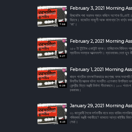
February 3, 2021 Morning As
ক্ৰিকেটৰ পৰা অৱসৰ গ্ৰহন কৰিলে অশোক ডিণ্ডাই। আম
বিচাৰে। বাজেটত মাজুলী আৰু কামাখ্যা লৈ ধাৰ্য্য
'কা'।
7:58
February 2, 2021 Morning As
২৫০ টা টুইটাৰ একাউন্ট ব্লক। হাৰিয়ানাৰ বিভিন্ন 
স্বাধীনৰ সদস্যৰ আত্মসমর্পণ। ম্যানমাৰৰ নেতা ছ্য
5:27
February 1, 2021 Morning As
ৰাহুল গান্ধীক তাৎক্ষণিকভাৱে কংগ্ৰেছ দলৰ সভাপতি হি
দিল্লীৰ হিংসাত্মক ঘটনা সংঘটিত এলেকাত উপস্থিত 
কেন্দ্রীয় বিত্ত মন্ত্ৰী নিৰ্মলা সীতাৰমনে। ১০০ শতাং
6:28
চৰকাৰৰ।
January 29, 2021 Morning As
৩১ জানুৱাৰী লৈকে দৰ্শনাৰ্থীৰ বাবে বন্ধ থাকিব লালকি
পৰিক্ৰমা মন্ত্ৰী গৰাকীয়ে? ভাৰতত আন্ত:ৰাষ্ট্ৰীয় ব
সেৱা।
6:23