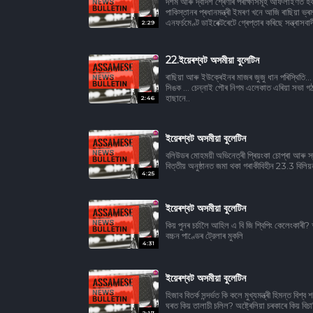
দশম আৰু দ্বাদশ শ্ৰেণীৰ পৰীক্ষাসমূহ আফলাইণত 
পাকিস্তানৰ প্ৰধানমন্ত্ৰী ইমৰণ খনে আজি ৰাছিয়া ভ্ৰম
এনফৰ্চমেণ্ট ডাইৰেক্টৰেটে গ্ৰেপ্তাৰ কৰিছে সন্ত্ৰা
2:29
22.ইয়েৰশ্বট অসমীয়া বুলেটিন
ৰাছিয়া আৰু ইউক্ৰেইনৰ মাজৰ জুজু ধান পৰিস্থিতি... 
সিঙক ... চেন্নাই পৌৰ নিগম এলেকাত এৰিয়া সভা গঠন ন
হাছানে..
2:46
ইয়েৰশ্বট অসমীয়া বুলেটিন
বলিউডৰ মোহময়ী অভিনেত্ৰী প্ৰিয়ংকা চোপ্ৰা আৰু স্বাম
বিত্তীয় অনুষ্ঠানত জমা থকা গৰাকীবিহীন 23.3 বি
4:25
ইয়েৰশ্বট অসমীয়া বুলেটিন
কিয় পুনৰ চর্চালৈ আহিল এ বি জি শ্বিপিং কেলেংকাৰী? 
বচ্চন পাণ্ডেৰ ট্রেলাৰ মুকলি
4:31
ইয়েৰশ্বট অসমীয়া বুলেটিন
হিজাব বিতৰ্ক সন্দৰ্ভত কি কলে মুখ্যমন্ত্ৰী হিমন্ত বিশ
ঘৰত কিয় তালাচী চলিল? অষ্ট্ৰেলিয়া চৰকাৰে কিয় বিচা