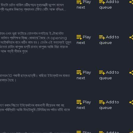
Play
Add to
নটো চৰ্চাত থাকিল চট্টিছগড়ৰ মুখ্যমন্ত্ৰী ভূপেশ বাঘেল
next
queue
্ৰী লঙ্কাৰ বিৰুদ্ধে প্ৰথমখন টেষ্টত বেটিং আৰু বলিঙৰ...
ৰ বিবাহৰ এখন ভুৱা ফটোৱে তোলপাৰ লগাইছে ইণ্টাৰনেটত
Play
Add to
িয়াৰ বৰ্তমান প্ৰশিক্ষক ক্ৰিছ ৰোজাৰ্ছে কৈছে যে opening
েলিয়াৰ বাবে কঠিন কাম হব। তেওঁৰ এই মন্তব্যই তুমুল
next
queue
েতা চাহিদ কাপুৰৰ ভগ্নী চানাহ কাপুৰৰ আজি বিয়া মায়ংক
ৰু পত্নী সীমাৰ পুত্ৰ
Play
Add to
ঘালয়ৰ 10 গৰাকী ছাত্ৰ ছাত্ৰী। ৰাছিয়া ইউক্ৰেইনৰ মাজত
next
queue
য় আৰম্ভ হৈছে।
Play
Add to
ৰহণ কৰাৰ পিছতে ইউক্ৰেইনৰ ৰাজধানী কীয়েভৰ পৰা বহু
next
queue
িক পৰিস্থিতি আজি দিনটোজুৰি টেলিভিছনৰ পৰ্দাত ভাঁহি থাকে
Play
Add to