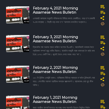
February 4, 2021 Morning
Assamese News Bulletin
এনআৰচি ৰূপায়নৰ অনুমতি পশ্চিমবংগত নিদিয়ে মমতা বেনাৰ্জীয়ে। বন্ধ হ'ল চৰকাৰী
6:42
খণ্ডৰ মাদ্ৰাছা । বিক্ৰী বন্ধ কৰা হ'ল 'আলফাৰ কলংকিত অধ্যায়'ৰ।
February 3, 2021 Morning
Assamese News Bulletin
ক্ৰিকেটৰ পৰা অৱসৰ গ্ৰহন কৰিলে অশোক ডিণ্ডাই। আমেৰিকাই ভাৰতৰ সৈতে
7:58
প্ৰতিৰক্ষা সম্পৰ্ক সুদৃঢ় কৰিব বিচাৰে। বাজেটত মাজুলী আৰু কামাখ্যা লৈ ধাৰ্য্য কৰা
হৈছে ১৩৭৫ কোটি টকা। জুলাই লৈকে দেশত বলৱৎ নহয় 'কা'।
February 2, 2021 Morning
Assamese News Bulletin
২৫০ টা টুইটাৰ একাউন্ট ব্লক। হাৰিয়ানাৰ বিভিন্ন প্ৰান্তত ম'বাইল ইন্টাৰনেট সেৱা
5:27
বন্ধ। সোণাৰীত আলফা স্বাধীনৰ সদস্যৰ আত্মসমর্পণ। ম্যানমাৰৰ নেতা ছ্যু কীক
আটক।
February 1, 2021 Morning
Assamese News Bulletin
ৰাহুল গান্ধীক তাৎক্ষণিকভাৱে কংগ্ৰেছ দলৰ সভাপতি হিচাপে নিযুক্তি দিবলৈ