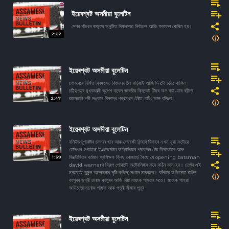
ইয়েৰশ্বট অসমীয়া বুলেটিন
দেশৰ পাঁচখন ৰাজ‍্যত অনুষ্ঠিত বিধানসভা নিৰ্বাচনৰ আজি ফলাফল ঘোষিত হয়।
2:02
ইয়েৰশ্বট অসমীয়া বুলেটিন
গোবৰেৰে নিৰ্মিত ব্ৰিফকেচ বিধানসভালৈ কঢ়িয়াই আজি দিনটো চৰ্চাত থাকিল
চট্টিছগড়ৰ মুখ্যমন্ত্ৰী ভূপেশ বাঘেল ভাৰতীয় ক্ৰিকেট টিমৰ অল ৰাউণ্ডাৰ ৰবীন্দ্ৰ
2:47
জাদেজাই শ্ৰী লঙ্কাৰ বিৰুদ্ধে প্ৰথমখন টেষ্টত বেটিং আৰু বলিঙৰ...
ইয়েৰশ্বট অসমীয়া বুলেটিন
বলিউড চুপাৰষ্টাৰ চলমান খান আৰু সোনাক্ষী সিন্হাৰ বিবাহৰ এখন ভুৱা ফটোৱে
তোলপাৰ লগাইছে ইণ্টাৰনেটত অষ্ট্ৰেলিয়াৰ প্ৰাক্তন টেষ্ট ক্ৰিকেটাৰ আৰু
1:59
ভিক্টোৰিয়াৰ বৰ্তমান প্ৰশিক্ষক ক্ৰিছ ৰোজাৰ্ছে কৈছে যে opening batsman
david warnerৰ বিকল্প পোৱাটো অষ্ট্ৰেলিয়াৰ বাবে কঠিন কাম হব। তেওঁৰ এই
মন্তব্যই তুমুল আলোচনাৰ সৃষ্টি কৰিছে সংবাদ মাধ্যমত। বলিউড অভিনেতা চাহিদ
কাপুৰৰ ভগ্নী চানাহ কাপুৰৰ আজি বিয়া মায়ংক পাহৱাৰ সতে। মায়ংক পাহৱা
অভিনেতা মনোজ পাহৱা আৰু পত্নী সীমাৰ পুত্ৰ
ইয়েৰশ্বট অসমীয়া বুলেটিন