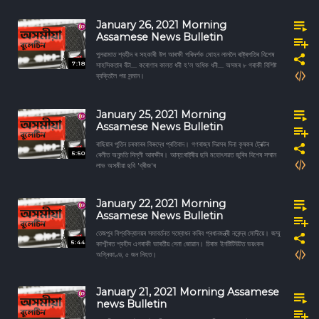
January 26, 2021 Morning
Assamese News Bulletin
পুলৱামাত শ্বহীদ ৰ সহকাৰী উপ আৰক্ষী পৰিদৰ্শক মোহন লাললৈ ৰাষ্ট্ৰপতিৰ বিশেষ
7:18
সাহসিকতাৰ বঁটা.... কৰোণাৰ কালত ধনী হ'ল অধিক ধনী.... অসমৰ ৮ গৰাকী বিশিষ্ট
ব্যক্তিলৈ পদ্ম সন্মান।
January 25, 2021 Morning
Assamese News Bulletin
ৰাছিয়াৰ পুতিন চৰকাৰৰ বিৰুদ্ধে প্ৰতিবাদ। গণৰাজ্য দিৱসৰ দিনা কৃষকৰ ট্ৰেক্টৰ
5:50
ৰেলীত অনুমতি দিল্লী আৰক্ষীৰ। আন্ত:ৰাষ্ট্ৰীয় ছবি মহোৎসৱত জুৰিৰ বিশেষ সম্মান
লাভ অসমীয়া ছবি 'ব্ৰীজ'ৰ
January 22, 2021 Morning
Assamese News Bulletin
তেজপুৰ বিশ্ববিদ্যালয়ৰ সমাবৰ্তনত সম্বোধন কৰিব প্ৰধানমন্ত্ৰী নৰেন্দ্ৰ মোদীয়ে। জম্মু
5:44
কাশ্মীৰত শ্বহীদ এগৰাকী ভাৰতীয় সেনা জোৱান। চিৰাম ইনষ্টিটিউটত ভয়ংকৰ
অগ্নিকাণ্ড, ৫ জন নিহত।
January 21, 2021 Morning Assamese
news Bulletin