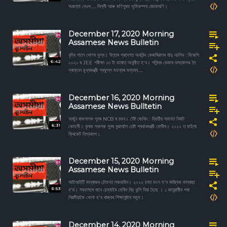
অজন্তা নেওগ..... দিল্লী আৰু মণিপুৰত ভূমিকম্পৰ জোকাৰণি।
December 17, 2020 Morning
Assamese News Bulletin
বৃদ্ধি পালে সোণৰ মূল্য। উত্তৰ প্ৰদেশত অৰবিন্দ কেজৰিৱালৰ যাদু নচলিব : বিজেপি
6:42
২০২১ ৰ JEE পৰীক্ষা ১৩ টা ভাষাত অনুষ্ঠিত হ'ব। পবিন্দ্ৰ ডেকাৰ দলত্যাগক লৈ
প্ৰাক্তন মুখ্যমন্ত্রী প্ৰফুল্ল মহন্তৰ মন্তব্য.....
December 16, 2020 Morning
Assamese News Bulltetin
অৰ্জুন ৰামপালক পুনৰ NCB ৰ চমন। টেষ্ট ৰেংকিং : দ্বিতীয় স্থানত বিৰাট
6:31
কোহলী। কৃষক সকলক পুনৰ বুজাবলৈ চেষ্টা প্ৰধানমন্ত্ৰী মোদীৰ। ২০২২ ত মহিলা
ক্ৰিকেট বিশ্বকাপ।
December 15, 2020 Morning
Assamese News Bulletin
আইআইটি মাদ্ৰাজৰ চৌহদত লকডাউন। ২০২২ চনত ভংগ হ'ব ৰাজ্যিক মাদ্ৰাছা
5:53
ব'ৰ্ড। সকলোৰে বাবে চেন্নাইৰ মেৰিন বিচ্ খুলি দিয়া হৈছে । ১ জানুৱাৰীৰ পৰা
নিয়মীয়াকৈ খোলা হ'ব ৰাজ্যৰ শিক্ষানুষ্ঠান সমূহ।
December 14, 2020 Morning