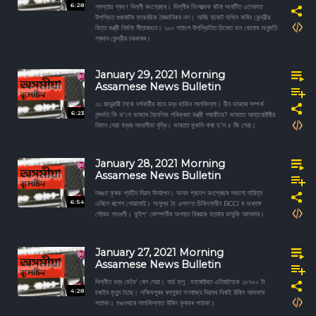
6:28
প্ৰস্তাৱ গ্ৰহণ দিল্লী কংগ্রেছৰ। দিল্লীৰ হিংসাত্মক ঘটনা সংঘটিত এলেকাত
উপস্থিত গুজৰাটৰ ফৰেনছিক বৈজ্ঞানিকৰ দল। আজি বাজেট দাখিল কৰিব কেন্দ্রীয়
বিত্ত মন্ত্ৰী নিৰ্মলা সীতাৰমনে। ১০০ শতাংশ উপস্থিতিত চিনেমা হল খোলাৰ অনুমতি
প্ৰদান কেন্দ্রীয় চৰকাৰৰ।
January 29, 2021 Morning
Assamese News Bulletin
৩১ জানুৱাৰী লৈকে দৰ্শনাৰ্থীৰ বাবে বন্ধ থাকিব লালকিল্লা। চীন ভাৰতৰ সম্পর্ক
6:23
সন্দৰ্ভত কি ক'লে ভাৰতৰ বৈদেশিক পৰিক্ৰমা মন্ত্ৰী গৰাকীয়ে? ভাৰতত আন্ত:ৰাষ্ট্ৰীয়
বিমান সেৱা বন্ধৰ সময়সীমা বৃদ্ধি। ভাৰতত মুকলি কৰা হ'ল ৫ জি সেৱা।
January 28, 2021 Morning
Assamese News Bulletin
দৰঙত কৃষক শ্বহীদ দিৱস উদযাপন। অসম প্ৰদেশ কংগ্ৰেছৰ সকলো দায়িত্ব
6:54
এৰিলে ৰূপেশ গোৱালাই। অসুস্থ হৈ এপল'ত চিকিৎসাধীন BCCI ৰ অধ্যক্ষ
সৌৰভ গাংগুলী। কুইপ' কোম্পানীৰ অপহৃত বিষয়াক হত্যাৰ ভাবুকি আলফাৰ।
January 27, 2021 Morning
Assamese News Bulletin
দিল্লীত বন্ধ মেট্ৰ' ৰেল সেৱা। বাৰ্ড ফ্লু : মহাৰাষ্ট্ৰত এতিয়ালৈকে ১৮৭০০ টা
4:28
চৰাইৰ মৃত্যু হৈছে। লক্ষিমপুৰৰ ধলপুৰত গণৰাজ্য দিৱসৰ দিনাই উৰিল আলফাৰ
পতাকা। মঙলবাৰে লালকিল্লাত উৰিল কৃষকৰ পতাকা।