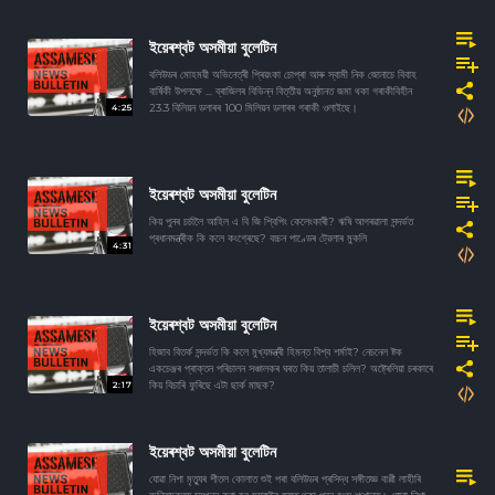
ইয়েৰশ্বট অসমীয়া বুলেটিন
বলিউডৰ মোহময়ী অভিনেত্ৰী প্ৰিয়ংকা চোপ্ৰা আৰু স্বামী নিক জোনাচে বিবাহ
বাৰ্ষিকী উপলক্ষে ... ব্ৰাজিলৰ বিভিন্ন বিত্তীয় অনুষ্ঠানত জমা থকা গৰাকীবিহীন
4:25
23.3 বিলিয়ন ডলাৰৰ 100 মিলিয়ন ডলাৰৰ গৰাকী ওলাইছে।
ইয়েৰশ্বট অসমীয়া বুলেটিন
কিয় পুনৰ চর্চালৈ আহিল এ বি জি শ্বিপিং কেলেংকাৰী? ঋষি আগৰৱালা সন্দৰ্ভত
প্ৰধানমন্ত্ৰীক কি কলে কংগ্ৰেছে? বচ্চন পাণ্ডেৰ ট্রেলাৰ মুকলি
4:31
ইয়েৰশ্বট অসমীয়া বুলেটিন
হিজাব বিতৰ্ক সন্দৰ্ভত কি কলে মুখ্যমন্ত্ৰী হিমন্ত বিশ্ব শৰ্মাই? নেচনেল ষ্টক
একচেঞ্জৰ প্ৰাক্তন পৰিচালন সঞ্চালকৰ ঘৰত কিয় তালাচী চলিল? অষ্ট্ৰেলিয়া চৰকাৰে
2:17
কিয় বিচাৰি ফুৰিছে এটা ছাৰ্ক মাছক?
ইয়েৰশ্বট অসমীয়া বুলেটিন
যোৱা নিশা মৃত্যুৰ শীতল কোলাত শুই পৰা বলিউডৰ প্ৰসিদ্ধ সঙ্গীতজ্ঞ বাপ্পী লাহীৰি