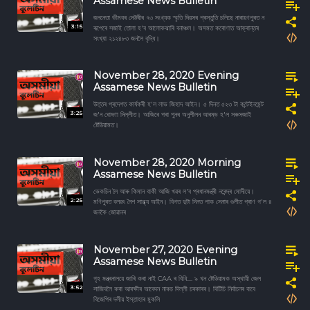
Assamese News Bulletin
জননেতা ভীমবৰ দেউৰীৰ ৭৩ সংখ্যক স্মৃতি দিৱসৰ প্ৰস্তুতি চলিছে নাৰায়ণপুৰত ন
3:15
ৰূপেৰে সজাই তোলা হ'ব আলোকঝাৰি বনাঞ্চল। অসমত কৰোণাত আক্ৰান্তৰ
সংখ্যা ২১২৪৮৩ জনলৈ বৃদ্ধি।
November 28, 2020 Evening
Assamese News Bulletin
উত্তৰ প্ৰদেশত কাৰ্যকৰী হ'ল লাভ জিহাদ আইন। ৫ দিনত ৫২৩ টা কন্টেইনমেন্ট
3:25
জ'ন ঘোষণা দিল্লীত। আজিৰে পৰা পুনৰ অনুশীলন আৰম্ভ হ'ল সৰুসজাই
ষ্টেডিয়ামত।
November 28, 2020 Morning
Assamese News Bulletin
ভেকচিন লৈ আৰু কিমান বাকী আজি খৱৰ ল'ব প্ৰধানমন্ত্ৰী নৰেন্দ্ৰ মোদীয়ে।
2:25
মণিপুৰত বলৱৎ নৈশ সান্ধ্য আইন। বিগত দুটা দিনত পাক সেনাৰ গুলীত প্ৰাণ গ'ল ৪
জনকৈ জোৱানৰ
November 27, 2020 Evening
Assamese News Bulletin
গৃহ মন্ত্ৰনালয়ে জাৰি কৰা নাই CAA ৰ বিধি.... ৯ খন ষ্টেডিয়ামক অস্থায়ী জেল
3:52
সাজিবলৈ কৰা আৰক্ষীৰ আবেদন নাকচ দিল্লী চৰকাৰৰ। বিটিচি নিৰ্বাচনৰ বাবে
বিজেপিৰ দলীয় ইস্তাহাৰ মুকলি