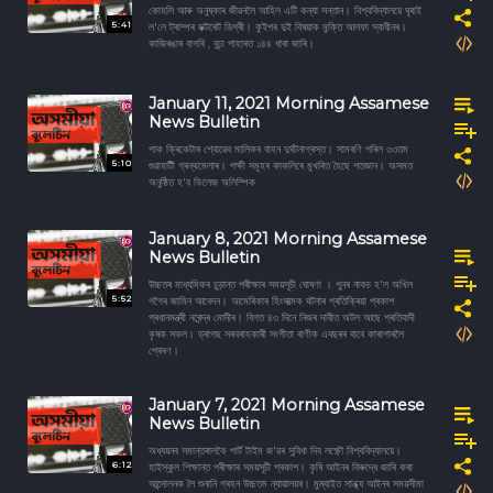
কোহলি আৰু অনুষ্কাৰ জীৱনলৈ আহিল এটি কন্যা সন্তান। বিশ্ববিদ্যালয়ে ঘূৰাই
5:41
ল'লে ট্ৰাম্পৰ ডক্টৰেট ডিগ্ৰী। কুইপৰ দুই বিষয়াক মুক্তি আলফা স্বাধীনৰ।
কাজিৰঙাৰ বাগৰি , বুঢ়া পাহাৰত ১৪৪ ধাৰা জাৰি।
January 11, 2021 Morning Assamese
News Bulletin
পাক ক্ৰিকেটাৰ শ্বোৱেব মালিকৰ বাহন দুৰ্ঘটনাগ্ৰস্ত। সামৰণি পৰিল ৩৩তম
5:10
গুৱাহাটী গ্ৰন্থমেলাৰ। পক্ষী সমূহৰ কাকলিৰে মুখৰিত হৈছে শতজান। অসমত
অনুষ্ঠিত হ'ব ভিলেজ অলিম্পিক
January 8, 2021 Morning Assamese
News Bulletin
উচ্চতৰ মাধ্যমিকৰ চুড়ান্ত পৰীক্ষাৰ সময়সূচী ঘোষণা । পুনৰ নাকচ হ'ল অখিল
5:52
গগৈৰ জামিন আবেদন। আমেৰিকাৰ হিংসাত্মক ঘটনাৰ প্ৰতিক্ৰিয়া প্ৰকাশ
প্ৰধানমন্ত্ৰী নৰেন্দ্ৰ মোদীৰ। বিগত ৪৩ দিনে নিজৰ দাবীত অটল আছে প্ৰতিবাদী
কৃষক সকল। ড্ৰাগছ সৰবৰাহকাৰী সংগীতা ৰাণীক এবছৰৰ বাবে কাৰাগাৰলৈ
প্ৰেৰণ।
January 7, 2021 Morning Assamese
News Bulletin
অধ্যয়নৰ সমান্তৰালকৈ পাৰ্ট টাইম জ'ৱৰ সুবিধা দিব লক্ষ্ণৌ বিশ্ববিদ্যালয়ে।
6:12
হাইস্কুল শিক্ষান্ত পৰীক্ষাৰ সময়সূচী প্ৰকাশ। কৃষি আইনৰ বিৰুদ্ধে জাৰি কৰা
আন্দোলনক লৈ শুনানি গ্ৰহন উচ্চতম ন্যায়ালয়ৰ। মুম্বাইত সান্ধ্য আইনৰ সময়সীমা