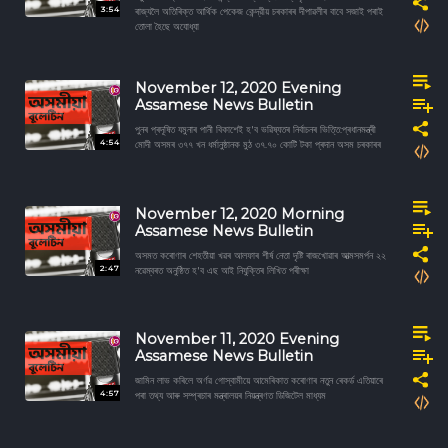
3:54
ৰাজ্যলৈ অতিৰিক্ত আৰ্থিক পেকেজ কেন্দ্রীয় চৰকাৰৰ দীপাৱলীৰ বাবে সজাই পৰাই
তোলা হৈছে অযোধ্যা
November 12, 2020 Evening
Assamese News Bulletin
পুনৰ প্ৰদূষিত যমুনাৰ পানী বিকাশেই হ'ব ভৱিষ্যতৰ নিৰ্বাচনৰ ভিত্তি:প্ৰধানমন্ত্ৰী
4:54
মোদী অসমৰ ৩৭৭ খন ধৰ্মানুষ্ঠানক মুঠ ৩৭.৭০ কোটি টকা প্ৰদান অসম চৰকাৰৰ
November 12, 2020 Morning
Assamese News Bulletin
অসমত কৰোণাৰ শেহতীয়া খৱৰ আলফাৰ শীর্ষ নেতা দৃষ্টি ৰাজখোৱাৰ আত্মসমৰ্পন ২২
2:47
নৱেম্বৰত অনুষ্ঠিত হ'ব এছ আই নিযুক্তিৰ লিখিত পৰীক্ষা
November 11, 2020 Evening
Assamese News Bulletin
জামিন লাভ কৰিলে অৰ্ণৱ গোস্বামীয়ে আমেৰিকাত কৰোণাৰ নতুন ৰেকৰ্ড এতিয়াৰে
4:57
পৰা তথ্য আৰু সম্প্ৰচাৰ মন্ত্ৰালয়ৰ নিয়ন্ত্ৰণত ডিজিটেল মাধ্যম