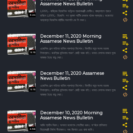
Assamese News Bulletin
UPPL- ৰাজ্যিক বিজেপিক অভিন্দন প্ৰধানমন্ত্ৰী মোদীৰ। ৰাজ্যপালে গ্ৰহন
5:24
কৰিলে UPPL- বিজেপি- গণ সুৰক্ষা পাৰ্টিৰ চৰকাৰ গঠনৰ প্ৰস্তাৱ। কৰোণাত
আক্ৰান্ত বিজেপিৰ ৰাষ্ট্ৰীয় সভাপতি জে পি নড্ডা।
December 11, 2020 Morning
Assamese News Bulletin
এজেপিৰ হেল্প লাইনত থাকিব প্ৰশান্ত কিশোৰ। দিল্লীত নতুন সংসদ ভৱনৰ
5:15
শিলান্যাস। জনপ্ৰিয় ফুটবলাৰ পাৱল' ৰোছী আৰু নাই। ভাৰত নেপালৰ মাজত পুনৰ
আৰম্ভ হৈছে বায়ু সেৱা।
December 11, 2020 Assamese
News Bulletin
এজেপিৰ হেল্প লাইনত থাকিব প্ৰশান্ত কিশোৰ। দিল্লীত নতুন সংসদ ভৱনৰ
5:15
শিলান্যাস। জনপ্ৰিয় ফুটবলাৰ পাৱল' ৰোছী আৰু নাই। ভাৰত নেপালৰ মাজত পুনৰ
আৰম্ভ হৈছে বায়ু সেৱা।
December 10, 2020 Morning
Assamese News Bulletin
আজি শ্বহীদ দিৱস। অসমত কৰোণাৰ শেহতীয়া খৱৰ। ফ'ৰ্বছৰ তালিকাত
4:56
বিত্তমন্ত্ৰী নিৰ্মলা সীতাৰমন। দৰং জিলাত ১৪৪ ধাৰা জাৰি।