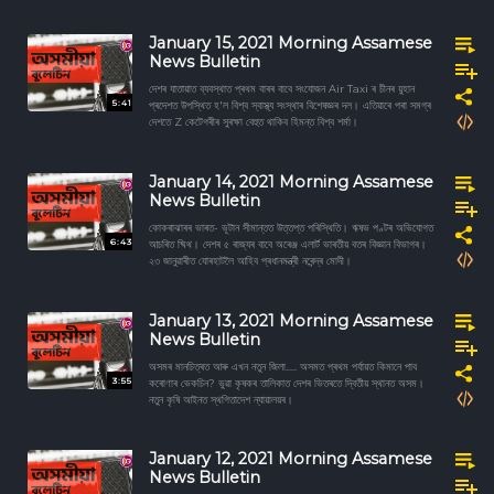
January 15, 2021 Morning Assamese
News Bulletin
দেশৰ যাতায়াত ব্যবস্থাত প্ৰথম বাৰৰ বাবে সংযোজন Air Taxi ৰ চীনৰ য়ুহান
5:41
প্ৰদেশত উপস্থিত হ'ল বিশ্ব স্বাস্থ্য সংস্থাৰ বিশেষজ্ঞৰ দল। এতিয়াৰে পৰা সমগ্ৰ
দেশতে Z কেটেগৰীৰ সুৰক্ষা বেহুত থাকিব হিমন্ত বিশ্ব শৰ্মা।
January 14, 2021 Morning Assamese
News Bulletin
কোকৰাঝাৰৰ ভাৰত- ভূটান সীমান্তত উত্তপ্ত পৰিস্থিতি। ঋষভ পণ্টৰ অভিযোগত
6:43
আচৰিত ষ্মিথ। দেশৰ ৫ ৰাজ্যৰ বাবে অৰেঞ্জ এলাৰ্ট ভাৰতীয় বতৰ বিজ্ঞান বিভাগৰ।
২৩ জানুৱাৰীত যোৰহাটলৈ আহিব প্ৰধানমন্ত্ৰী নৰেন্দ্ৰ মোদী।
January 13, 2021 Morning Assamese
News Bulletin
অসমৰ মানচিত্ৰত আৰু এখন নতুন জিলা..... অসমত প্ৰথম পৰ্যায়ত কিমানে পাব
3:55
কৰোণাৰ ভেকচিন? ভুৱা কৃষকৰ তালিকাত দেশৰ ভিতৰতে দ্বিতীয় স্থানত অসম।
নতুন কৃষি আইনত স্থগিতাদেশ ন্যায়ালয়ৰ।
January 12, 2021 Morning Assamese
News Bulletin