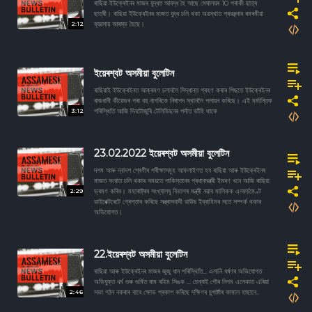
ৰাছিয়া ইউক্ৰেইনৰ মাজৰ যুদ্ধত আবদ্ধ হৈ আছে মেঘালয়ৰ 10 গৰাকী ছাত্ৰ
ছাত্ৰী। ৰাছিয়া ইউক্ৰেইনৰ মাজত যুদ্ধ চলি থকা অৱস্থাত প্ৰবঞ্ছনাৰ ৰমৰমীয়া
2:12
ব্যৱসায় আৰম্ভ হৈছে।
ইয়েৰশ্বট অসমীয়া বুলেটিন
ৰাছিয়াই ইউক্ৰেইনত আক্ৰমণ চলাবলৈ সিদ্ধান্ত গ্ৰহণ কৰাৰ পিছতে ইউক্ৰেইনৰ
ৰাজধানী কীয়েভৰ পৰা বহু নাগৰিকে নিৰাপদ স্থানলৈ পলায়ন কৰিছে। এই মৰ্মান্তিক
3:12
পৰিস্থিতি আজি দিনটোজুৰি টেলিভিছনৰ পৰ্দাত ভাঁহি থাকে
23.02.2022 ইয়েৰশ্বট অসমীয়া বুলেটিন
দশম আৰু দ্বাদশ শ্ৰেণীৰ পৰীক্ষাসমূহ আফলাইণত হব ৰাছিয়া আৰু ইউক্ৰেইনৰ
মাজত সংঘাত চলি থকাৰ সময়তে পাকিস্তানৰ প্ৰধানমন্ত্ৰী ইমৰণ খনে আজি ৰাছিয়া
2:29
ভ্ৰমণ কৰিব। মহাৰাষ্ট্ৰৰ সংখ্যালঘূ বিভাগৰ মন্ত্ৰী নৱাব মালিকক এনফৰ্চমেণ্ট
ডাইৰেক্টৰেটে গ্ৰেপ্তাৰ কৰিছে সন্ত্ৰাসবাদী ডাউড ইব্ৰাহিমৰ সতে সম্পৰ্ক থকাৰ
অভিযোগত।
22.ইয়েৰশ্বট অসমীয়া বুলেটিন
ৰাছিয়া আৰু ইউক্ৰেইনৰ মাজৰ জুজু ধান পৰিস্থিতি... এলানি ধৰ্ষণৰ অভিযোগত
অভিযুক্ত ধৰ্ম গুৰু গুৰ্মিত ৰাম ৰহিম সিঙক ... চেন্নাই পৌৰ নিগম এলেকাত এৰিয়া
2:46
সভা গঠন নকৰাৰ বাবে ক্ষোভ প্ৰকাশ কৰিছে দক্ষিণৰ চুপাৰ্ষ্টাৰ কামাল হাছানে..