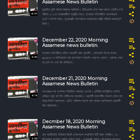
Assamese News Bulletin
মুম্বাইত কৃষি আইনৰ বিৰূদ্ধে প্ৰতিবাদ। চিবিএছইৰ দশম আৰু দ্বাদশ শ্ৰেণীৰ ব'ৰ্ড
6:01
পৰীক্ষা ২০২১ৰ ফেব্ৰুৱাৰীলৈ অনুষ্ঠিত নহয়। হাগ্ৰামা মহিলাৰীলৈ কোকৰাঝাৰ
IGP ৰ বিশেষ পত্ৰ। মুখ্যমন্ত্রী সোণোৱালৰ অধ্যক্ষতাত মন্ত্রী পৰিষদৰ গুৰুত্বপূৰ্ণ
বৈঠক।
December 22, 2020 Morning
Assamese news bulletin.
হাগ্ৰামা মহিলাৰীয়ে এৰিলে দেহৰক্ষী আৰু গৃহৰক্ষী। গ্ৰাহকলৈ বিশেষ অফাৰ
5:32
paytm ৰ পাকিস্তানৰ পৰা ড্ৰ'নযোগে ভাৰতলৈ গ্ৰেণেড প্ৰেৰণ। ড্ৰাগছ সেৱন
কাণ্ডই লগ এৰা নাই বলিউডক।
December 21, 2020 Morning
Assamese News Bulletin
কংগ্ৰেছৰ পৰা অপসাৰণ বিধায়িকা অজন্তা নেওগক। দুদিনীয়া কাৰ্যসূচীৰে হোটেল
6:15
ৰেডিছন ব্লুত নৰ্থ ইষ্ট ফেষ্টিভেলৰ আয়োজন। গুৱাহাটী মহানগৰীৰ সকলো হোকা বাৰ
বন্ধৰ নিৰ্দেশ প্ৰশাসনৰ। BTC পৰিষদৰ সকলো কাম কাজত স্থগিতাদেশ গুৱাহাটী
উচ্চ ন্যায়ালয়ৰ।
Decmber 18, 2020 Morning
Assamese News Bulletin
বাক্ স্বাধীনতাৰ অধিকাৰ বিচাৰি লোকসভাৰ অধ্যক্ষলৈ চিঠি ৰাহুল গান্ধীৰ। ২৬
5:33
ডিচেম্বৰত অসমলৈ আহিব অমিত শ্বাহ। মুখ্যমন্ত্রী সৰ্বানন্দ সোণোৱালৰ বাসগৃহত