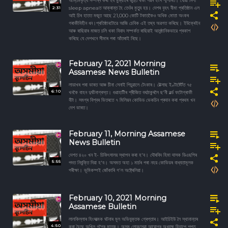
অন্তিমকৃত্য সম্পন্ন কৰা হব মুম্বাইৰ জুহুত থকা পৱন হংস শ্মশানত। যোৱা নিশা
2:31
sleep apneaত আক্ৰান্ত হৈ তেওঁৰ মৃত্যু হয়। দেশৰ বৃহৎ বীমা প্ৰতিষ্ঠান এল
আই চিৰ হাতত মজুত আছে 21,000 কোটি টকাতকৈও অধিক মোতা অংকৰ
গৰাকীবিহীন ধন।প্ৰতিষ্ঠানটোৱে আজি চেবিক এই তথ্য অৱগত কৰিছে। ইউক্ৰেইন
আৰু ৰাছিয়াৰ মাজত চলি থকা বিবাদ সম্পৰ্কত ৰাছিয়াই আনুষ্ঠানিকভাৱে প্ৰকাশ
কৰিছে যে দেশখনে সীমাৰ পৰা আঁতৰাই নিছে।
February 12, 2021 Morning
Assamese News Bulletin
লাডাখৰ পৰা ভাৰত আৰু চীনা সেনাই পিচুৱালে টেংকাৰ। টেক্সাছ ইণ্টাষ্টেৰ্টত ৭৫
6:10
খনকৈ বাহন দুৰ্ঘটনাগ্ৰস্ত। গুৱাহাটীৰ শ্ৰীজিত বৰঠাকুৰলৈ ছ'নী ৱৰ্ল্ড ফটোগ্ৰাফী
বঁটা। সমগ্ৰ বিশ্বৰ ভিতৰতে ৭ মিলিয়ন কোভিড ভেকচিন প্ৰদান কৰা প্ৰথম খন
দেশ ভাৰত।
February 11, Morning Assamese
News Bulletin
দেশত ৪২০ খন ই- চিকিৎসালয় স্থাপন কৰা হ'ব। দৌৰবিদ হিমা দাসক ডিএছপিৰ
5:55
পদত নিযুক্তি দিয়া হ'ব। অসমত অহা ১ মাৰ্চৰ পৰা নহয় কোভিডৰ বাধ্যতামূলক
পৰীক্ষা। ভূমিকম্পই জোঁকাৰি গ'ল অষ্ট্ৰেলিয়া।
February 10, 2021 Morning
Assamese Bulletin
লালকিল্লাৰ হিংসাত্মক ঘটনাৰ মূল অভিযুক্তক গ্ৰেপ্তাৰ। আইচিইউ লৈ স্থানান্তৰ
4:50
কৰা হৈছে অখিল গগৈৰ মাতৃক। অসম লোকসেৱা আয়োগৰ অধ্যক্ষ হিচাপে শপত