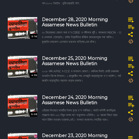
পাব ৫০০০ টকাকৈ : লুৰিণজ্যোতি গগৈ
December 28, 2020 Morning
Assamese News Bulletin
৩১ ডিচেম্বৰত ঘোষণা কৰা হ'ব CBSE ৰ পৰীক্ষাৰ সূচী। নামৰূপত NSCN - U
5:16
ৰ কেডাৰক গ্ৰেপ্তাৰ। ডাউড ইব্রাহীমৰ ঘনিষ্ঠক জামছেদপুৰৰ পৰা আটক।
মুম্বাইৰ চাৰকোপ এলেকাত ভয়ংকৰ অগ্নিকাণ্ডৰ ঘটনা।
December 25, 2020 Morning
Assamese News Bulletin
২০১৮ বৰ্ষৰ APSC ৰ CCE ৰ ফলাফল ঘোষণা। বৰদিনৰ দিনাই মোডী চৰকাৰৰ
4:32
অসমলৈ বিশেষ উপহাৰ। ১ জানুৱাৰীৰ পৰা দেশজুৰি বাধ্যতামূলক হ'ব ফাষ্টেগ। পাচঁ
বছৰলৈ বড়োভূমিত প্ৰমোদ বড়োৰ চৰকাৰ।
December 24, 2020 Morning
Assamese News Bulletin
এছিয়াৰ ভিতৰতে ভাৰতীয় টকাৰ মূল্য হ'ল সৰ্বনিম্ন। নামনি কপিলী জলবিদ্যুৎ
5:03
প্ৰকল্পৰ বাবে ২৩১ নিযুত ডলাৰ ঋণ অনুমোদন এডিবিৰ। ২৮ বছৰৰ পিছত ন্যায়
পালে চিষ্টাৰ অভয়াৰ হত্যাকাণ্ডই। অসমত কৰোণাৰ শেহতীয়া খৱৰ।
December 23, 2020 Morning