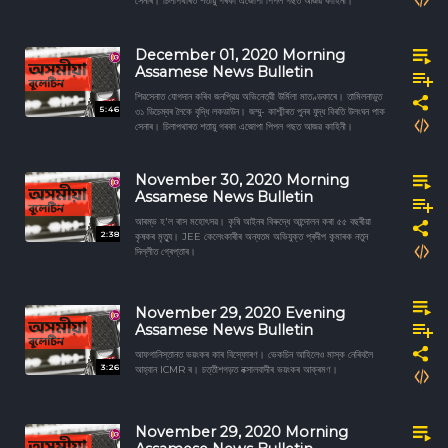
সেনাৰ। চিলাপথাৰত শতায়ু গৰকা এজোপা পিপল গছত আজৱ কাহিনী।
December 01, 2020 Morning
Assamese News Bulletin
শিৱসেনাত যোগদান কৰিব জনপ্রিয় অভিনেত্রী উৰ্মিলা মাতণ্ডকাৰে। তামিলনাডুত
5:46
৩১ ডিচেম্বৰ লৈকে বৃদ্ধি লকডাউন। জম্মু- কাশ্মীৰত পুনৰ যুদ্ধ বিৰতি উলংঘন পাক
সেনাৰ। চিলাপথাৰত শতায়ু গৰকা এজোপা পিপল গছত আজৱ কাহিনী।
November 30, 2020 Morning
Assamese News Bulletin
আৰম্ভ হ'ল ৰাস মহোৎসৱ। কৃষি আইনৰ বিৰুদ্ধে আন্দোলন কৰা ৫৫ বছৰীয়া
2:38
কৃষকৰ মৃত্যু। JEE কেলেংকাৰীৰ অন্যতম অভিযুক্ত প্ৰদীপ কুমাৰক নতুন
দিল্লীত গ্ৰেপ্তাৰ।
November 29, 2020 Evening
Assamese News Bulletin
আফগানিস্তানত ভয়ংকৰ কাৰ বিস্ফোৰণ। ভেকচিন আহিলেও মাস্ক নেৰিবলৈ
3:26
আহ্বান ICMR ৰ। চত্তীশগড়ত নক্সালবাদীৰ ভয়ংকৰ আক্ৰমণ।
November 29, 2020 Morning