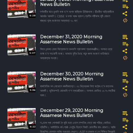
News Bulletin
দৰ্শনাৰ্থীৰ বাবে মুকলি কৰা হ'ল অসম ৰাজ্যিক চিৰিয়াখানা। ছীডনীত আটচবাজীৰে
6:28
নৱবৰ্ষক আদৰণি। CBSE ৰ দশম আৰু দ্বাদশ শ্ৰেণীৰ পৰীক্ষাৰ সূচী ঘোষণা
ৰাজ্যত পুনৰ কৰোণাত আক্ৰান্ত ৭২ জন
December 31, 2020 Morning
Assamese News Bulletin
বিমান বন্দৰত বোমা বিস্ফোৰণত কথমপি প্ৰাণৰক্ষা প্ৰধানমন্ত্ৰীৰ। অসমত বড়ো
5:07
ভাষা হ'ব সহযোগী ভাষা। ভাৰতত বৃদ্ধি হৈছে নতুন ৰূপৰ কৰোণা ভাইৰাছত
আক্রান্তৰ সংখ্যা।
December 30, 2020 Morning
Assamese News Bulletin
ৰাজনৈতিক দল নোখোলে ৰজনীকান্তে। ৩১ ডিচেম্বৰৰ নিশা কঠোৰ হ'ব মহানগৰ
5:36
আৰক্ষী। ভূমিকম্পই জোকাৰি গ'ল ক্ৰৱেছীয়াক। অসমৰ কোভিড ১৯ ৰ শেহতীয়া
খৱৰ।
December 29, 2020 Morning
Assamese News Bulletin
লণ্ডনৰ পৰা গোলাঘাট লৈ ঘূৰি অহা এহাল দম্পতিৰ দেহত ধৰা পৰিছে কোভিড
6:22
পজিটিভ। আইচিচিৰ বৰ্ষ শ্ৰেষ্ঠ খেলুৱৈ হিচাপে বিৰাট কোহলীৰ নাম ঘোষণা। আজি
বিজেপিত যোগদান কৰিব অজন্তা নেওগে। AJP ৰ চৰকাৰ হ'লে শিক্ষিত নিবনুৱাই