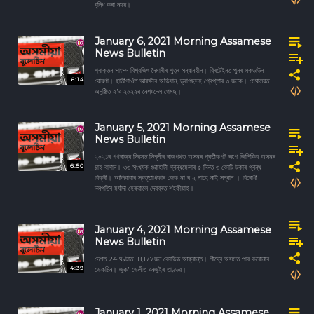
বৃদ্ধি কৰা নহয়।
January 6, 2021 Morning Assamese
News Bulletin
প্ৰাক্তন সাংসদ বিশ্বজিৎ দৈমাৰীৰ পুত্ৰ সন্ধানহীন। ব্ৰিটেইনত পুনৰ লকডাউন
6:14
ঘোষণা। হাতীগাওঁত আৰক্ষীৰ অভিযান, ড্ৰাগছসহ গ্ৰেপ্তাৰ ৩ জনক। মেঘালয়ত
অনুষ্ঠিত হ'ব ২০২২ৰ নেশ্যনেল গেমছ।
January 5, 2021 Morning Assamese
News Bulletin
২০২১ৰ গণৰাজ্য দিৱসত দিল্লীৰ ৰাজপথত অসমৰ প্ৰতীকপট ৰূপে জিলিকিব অসমৰ
6:50
চাহ বাগান। ৩৩ সংখ্যক গুৱাহাটী গ্ৰন্থমেলাৰ ৫ দিনত ৩ কোটি টকাৰ গ্ৰন্থ
বিক্ৰী। আলিবাবাৰ স্বত্তাধিকাৰ জেক মা'ৰ ২ মাহে নাই সন্ধান । বিৰোধী
দলপতিৰ মৰ্যাদা হেৰুৱালে দেবব্ৰত শইকীয়াই।
January 4, 2021 Morning Assamese
News Bulletin
দেশত 24 ঘণ্টাত 18,177জন কোভিড আক্ৰান্ত। শীঘ্ৰে অসমত পাব কৰোনাৰ
4:39
ভেকচিন। জুক' ভেলীত বনজুইৰ তাণ্ডৱ।
January 1, 2021 Morning Assamese