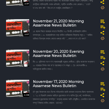
ড্ৰাগছ সেৱনৰ অভিযোগত স্বামী সহ কমেডিয়ান ভাৰতী সিঙক গ্ৰেপ্তাৰ। জম্মু-
2:37
কাশ্মীৰত পাকিস্তানী সেনাৰ গুলিবর্ষণ, শ্বহীদ ভাৰতীয় সেনা জোৱান। ' VIP
হ'লেও কাম নাই ' কিয় ক'লে অৰবিন্দ কেজৰিৱালে ?
November 21, 2020 Morning
Assamese News Bulletin
১৪ বছৰৰ পিছত নৱেম্বৰ মাহতে দিল্লীত ৭.৫ ডিগ্ৰী চেলচিয়াচলৈ নামিল
2:57
তাপমাত্রা। ৩০ নৱেম্বৰলৈকে বন্ধ থাকিব হাৰিয়ানাৰ বিদ্যালয় সমূহ। ' আজিৰ
তাৰিখত হিমন্তৰ কথাৰ কোনো গুৰুত্ব নাই ' , কোনে ক'লে এই কথা?
November 20, 2020 Evening
Assamese News Bulletin
জি-২০ সন্মিলনত অংশ ল'ব প্ৰধানমন্ত্ৰী নৰেন্দ্ৰ মোদীয়ে। বৃদ্ধি কৰোণাৰ সংক্ৰমণ:
২০ নৱেম্বৰ নিশাৰ পৰা ক'ত প্ৰযোজ্য হ'ব সান্ধ্য । SI কেলেংকাৰীৰ ৫
অভিযুক্তৰ জামিন নাকচ।
November 17, 2020 Morning
Assamese News Bulletin
চট পূজা উদযাপনৰ বাবে বিশেষ গাইডলাইন জাৰি কামৰূপ মহানগৰ জিলা প্ৰশাসনৰ
4:08
। '২১ ত বিজেপি চৰকাৰ আহিলে মুছলমানে ল'ব লাগিব হিন্দু ধৰ্ম, লালকিল্লা,
তাজমহল মুছলমানৰ সম্পত্তি ' মন্তব্য ৱাজেদ আলি চৌধুৰীৰ। ভেকচিনে কৰোণাক
সম্পূর্ণ নিৰাময় কৰিব নোৱাৰে : WHO