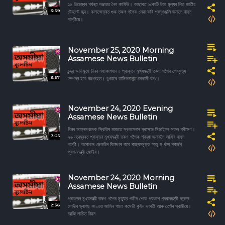
১৫ ডিচেম্বৰ পৰ্যন্ত পঞ্জাৱত নৈশ কাৰ্ফিউ। কাছাৰত ২কোটি টকা মূল্যৰ নিচা জাতীয়
3:59
টেবলেট জব্দ। কলাক্ষেত্ৰত গুৰু তৰুণ গগৈক সেৱা কৰি শ্ৰদ্ধাঞ্জলি জনালে ৰাহুল
গান্ধীয়ে।
November 25, 2020 Morning
Assamese News Bulletin
চন্দ্র অভিমুখে চীনৰ মহাকাশযান। প্ৰাক্তন মুখ্যমন্ত্রী তৰুণ গগৈৰ শেষকৃত্য
3:57
সম্পন্ন হ'ব নৱগ্ৰহত। বুধবাৰে তামিলনাডুত চৰকাৰী বন্ধ।
November 24, 2020 Evening
Assamese News Bulletin
চীনৰ আক্ৰমণাত্মক স্থিতিৰ মাজতে স্থলসেনাৰ ব্ৰহ্মোচ মিছাইলৰ সফল পৰীক্ষণ।
3:25
২৬ নৱেম্বৰত প্ৰাক্তন মুখ্যমন্ত্রী তৰুণ গগৈক শ্ৰদ্ধা জনাবলৈ আহিব ৰাহুল
গান্ধী। কৰোণাৰ ভেকচিন বিতৰণৰ বাবে ৰাজ্যসমূহক সাজু হ'বলৈ পৰাৰ্মশ
প্ৰধানমন্ত্ৰী মোদীৰ।
November 24, 2020 Morning
Assamese News Bulletin
প্ৰাক্তন মুখ্যমন্ত্রী তৰুণ গগৈৰ মৃত্যুত গভীৰ শোক প্রকাশ প্ৰধানমন্ত্ৰী নৰেন্দ্ৰ
2:56
মোদীৰ ড্ৰাগছ কাণ্ডত জামিন পালে কমেডী কুইন ভাৰতী আৰু তেওঁৰ স্বামীয়ে।
আজি লাচিত দিৱস