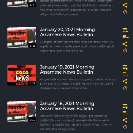
আমেৰিকা যুক্তৰাষ্ট্ৰৰ ৰাষ্ট্ৰপতি ৰূপে শপত ল'লে জ' বিদেনে। হোজাইৰ চূড়ান্ত
6:41
ভোটাৰ তালিকা প্ৰকাশ কৰিলে হোজাই জিলা নিৰ্বাচনী বিষয়াই। শ্বহীদ দিৱসত ২
মিনিট মৌনতা অৱলম্বনৰ নিৰ্দেশ কেন্দ্রীয় চৰকাৰৰ। ধন উৎকোচ লোৱাৰ ঘটনাত
অভিযুক্ত চিবিআইৰ ডিএছপিক গ্ৰেপ্তাৰ।
January 20, 2021 Morning
Assamese News Bulletin
২০ জানুৱাৰীৰ পৰা ভাৰতে প্ৰতিবেশী ৰাষ্ট্ৰক যোগান ধৰিব কোভিড ভেকচিন। ২৯
6:25
জানুৱাৰীৰ পৰা আৰম্ভ হ'ব কেন্দ্ৰীয় চৰকাৰৰ বাজেট অধিবেশন। আইচিচি ৱৰ্ল্ড টেষ্ট
ৰেংকিঙত প্ৰথম স্থানত ভাৰতীয় ক্ৰিকেট দল।
January 19, 2021 Morning
Assamese News Bulletin
ৰাম মন্দিৰ নিৰ্মাণৰ বাবে বৰঙনি আগবঢ়ালে অক্ষয় কুমাৰে। আমিনগাৱঁত স্থাপন হ'ব
6:27
ISRO ৰ এটা কেন্দ্ৰ। পঞ্জাৱত ২১ জানুৱাৰীৰ পৰা খোলা হ'ব চৰকাৰী-বেচৰকাৰী
বিশ্ববিদ্যালয় সমূহ। অৰুণাচলত গাওঁ স্থাপন চীনৰ ।
January 18, 2021 Morning
Assamese News Bulletin
আজি অসমলৈ আহিব দেশৰ মুখ্য নিৰ্বাচনী আয়ুক্ত। কৃষক আন্দোলনক লৈ
5:30
শেহতীয়াকৈ কি ক'লে অমিত শ্বাহে? প্ৰধানমন্ত্ৰী মোদীৰ শিৱসাগৰ ভ্ৰমণৰ
বিৰোধিতাৰে ২২ জানুৱাৰীত জিলা বন্ধৰ আহ্বান যুৱ ছাত্ৰ পৰিষদৰ। দেশত দ্ৰুত
গতিত বৃদ্ধি পাইছে বাৰ্ড ফ্লুৰ সংক্ৰমণ।