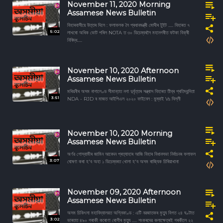
November 11, 2020 Morning
Assamese News Bulletin
বিহাৰবাসীয়ে উত্তৰ দিলে : ফলাফলক লৈ প্ৰধানমন্ত্ৰী মোদীৰ টুইট ..... বিহাৰত ৭
5:02
লাখৰো অধিক ভোট পৰিল NOTA ত ৩০ ডিচেম্বৰলৈ মহানগৰীত ফটকা বিক্ৰী
নিষিদ্ধ.....
November 10, 2020 Afternoon
Assamese News Bulletin
মৰিয়নীৰ অসম নাগালেণ্ড সীমান্তত নগা দুৰ্বৃত্তৰ সন্ত্ৰাস বিহাৰত তীব্ৰ প্ৰতিদ্বন্দিতা
3:51
NDA - RJD ৰ মাজত আইপিএল ২০২০ ফাইনেল : মুম্বাই Vs দিল্লী
November 10, 2020 Morning
Assamese News Bulletin
অৰ্ণৱ গোস্বামীৰ জামিন আবেদন প্ৰত্যাহাৰ আজি বিহাৰ বিধানসভা নির্বাচনৰ ফলাফল
3:07
ঘোষণা কৰা হ'ব অহা ১ ডিচেম্বৰত খোলা হ'ব অসম ৰাজ্যিক চিৰিয়াখানা
November 09, 2020 Afternoon
Assamese News Bulletin
অসম চিকিৎসা মহাবিদ্যালয়ত অগ্নিকাণ্ড : এটি নৱজাতকৰ মৃত্যু বিগত ২৪ ঘণ্টাত
3:02
ভাৰতত ৪৯০ গৰাকী কৰোণা ৰোগীৰ মৃত্যু ..... শংকৰদেৱ কলাক্ষেত্ৰই গৰকীলে ২২