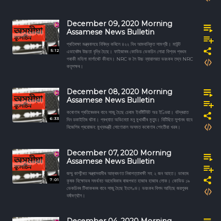
December 09, 2020 Morning
Assamese News Bulletin
প্ৰতিৰক্ষা মন্ত্ৰনালয়ে নিষিদ্ধ কৰিলে ৪২২ বিধ আমদানিকৃত সামগ্রী। মাউন্ট
5:12
এভাৰেষ্টৰ উচ্চতা বৃদ্ধি হৈছে। ফাইজাৰৰ কোভিড ভেকচিন লোৱা বিশ্বৰ প্ৰথম
গৰাকী মহিলা মাৰ্গাৰেট কীননে। NRC ক লৈ উচ্চ ন্যায়ালয়ত ভয়ংকৰ তথ্য NRC
কতৃপক্ষৰ।
December 08, 2020 Morning
Assamese News Bulletin
কৰোণাৰ প্ৰতিষেধকৰ বাবে সাজু হৈছে চেৰাম ইনষ্টিটিউট অৱ ইণ্ডিয়া। বটদ্ৰৱাত
6:33
দিন ডকাইতিৰ ঘটনা। প্ৰখ্যাত অভিনেতা মনু মুখাৰ্জীৰ মৃত্যু। বিটিছিত সুশানৰ বাবে
বিজেপিৰ প্ৰয়োজন: মুখ্যমন্ত্রী সোণোৱাল অসমত কৰোণাৰ শেহতীয়া খৱৰ।
December 07, 2020 Morning
Assamese News Bulletin
জম্মু কাশ্মীৰত সন্ত্ৰাসবাদীৰ আক্ৰমণত নিৰাপত্তাৰক্ষী সহ ২ জন আহত। ভাৰতৰ
7:01
কৃষক বিক্ষোভৰ সমৰ্থনত আমেৰিকাৰ ৰাজপথত হাজাৰ হাজাৰ লোক। কোভিড ১৯
ভেকচিনৰ টিকাকৰনৰ বাবে সাজু হৈছে ইংলেণ্ড। ভয়ংকৰ বিপদ আহিছে জয়পুৰৰ
বৰ্ষাৰণ্যলৈ।