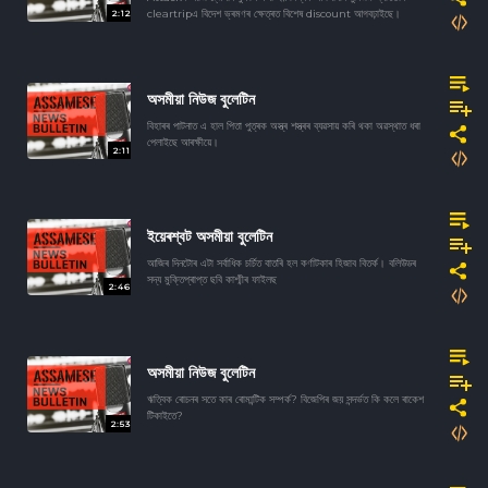
2:12
cleartripএ বিদেশ ভ্ৰমণৰ ক্ষেত্ৰত বিশেষ discount আগবঢ়াইছে।
অসমীয়া নিউজ বুলেটিন
বিহাৰৰ পাটনাত এ হাল পিতা পুত্ৰক অস্ত্ৰ শস্ত্ৰৰ ব্যৱসায় কৰি থকা অৱস্থাত ধৰা
পেলাইছে আৰক্ষীয়ে।
2:11
ইয়েৰশ্বট অসমীয়া বুলেটিন
আজিৰ দিনটোৰ এটা সৰ্বাধিক চৰ্চিত বাতৰি হল কৰ্ণাটকাৰ হিজাব বিতৰ্ক। বলিউডৰ
সদ্য মুক্তিপ্ৰাপ্ত ছবি কাশ্মীৰ ফাইলছ
2:46
অসমীয়া নিউজ বুলেটিন
ঋত্বিক ৰোচনৰ সতে কাৰ ৰোমান্টিক সম্পৰ্ক? বিজেপিৰ জয় সন্দৰ্ভত কি কলে ৰাকেশ
টিকাইতে?
2:53