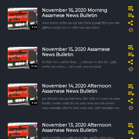
November 16, 2020 Morning
Assamese News Bulletin
অসমত কৰোণাৰ শেহতীয়া খৱৰ চতুর্থ বাৰলৈ বিহাৰৰ মুখ্যমন্ত্রী নীতিশ কুমাৰ আজি
3:22
ধুবুৰীস্থিত বাসগৃহলৈ অনা হ'ব শ্বহীদ হৰধন ৰায়ৰ নশ্বৰদেহ
November 15, 2020 Assamese
News Bulletin
বলি দিবলৈ অনা ৫ দেৱশিশুক উদ্ধাৰ...... | কৰিমগঞ্জত গণ ধৰ্ষণৰ বলি ২ যুৱতী|
3:26
সম্পত্তি কৰৰ ক্ষেত্ৰত ৫০ শতাংশ ৰেহাই তেলেংগনা চৰকাৰৰ|
November 14, 2020 Afternoon
Assamese News Bulletin
পুনৰ পাকিস্তানি সেনাৰ যুদ্ধ বিৰতি উলংঘা, উৰিত শ্বহীদ হ'ল অসমৰ সেনা জোৱান
3:25
দীপাৱলীত দেশবাসীক ভাৰতীয় বীৰ সেনা জোৱান সকলৰ নামত চাকি জ্বলাবলৈ
আহ্বান প্ৰধানমন্ত্ৰী মোদীৰ শিশু দিৱসত ভাৰতৰ প্ৰথম গৰাকী প্ৰধানমন্ত্ৰীক স্মৰণ
November 13, 2020 Afternoon
Assamese News Bulletin
যমুনালৈ সম্প্ৰসাৰিত হ'ব কেন্দ্রীয় ভিস্তা প্ৰকল্প প্ৰাকৃতিক দুৰ্যোগৰ বাবে ৬