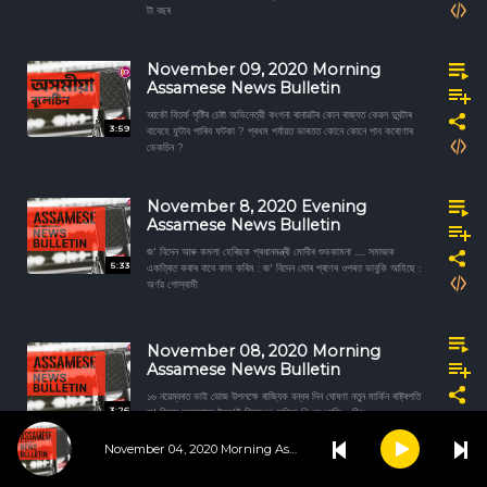
টা বছৰ
November 09, 2020 Morning
Assamese News Bulletin
আকৌ বিতৰ্ক সৃষ্টিৰ চেষ্টা অভিনেত্রী কংগনা ৰানাৱটৰ কোন ৰাজ্যত কেৱল দুঘন্টাৰ
3:59
বাবেহে ফুটাব পাৰিব ফটকা ? প্ৰথম পৰ্যায়ত ভাৰতত কোনে কোনে পাব কৰোণাৰ
ভেকচিন ?
November 8, 2020 Evening
Assamese News Bulletin
জ' বিদেন আৰু কমলা হেৰিছক প্ৰধানমন্ত্ৰী মোদীৰ শুভকামনা ..... সমাজক
5:33
একত্ৰিত কৰাৰ বাবে কাম কৰিম : জ' বিদেন মোৰ প্ৰাণৰ ওপৰত ভাবুকি আহিছে :
অৰ্ণৱ গোস্বামী
November 08, 2020 Morning
Assamese News Bulletin
১৬ নৱেম্বৰত ভাই ডোজ উপলক্ষে ৰাজ্যিক বন্ধৰ দিন ঘোষণা নতুন মাৰ্কিন ৰাষ্ট্ৰপতি
3:26
জ' বিদেন সফলতাৰে ইছৰ'ই নিক্ষেপণ কৰিলে পিএছএলভি - চি৪৯
November 04, 2020 Morning Assamese News Bulletin