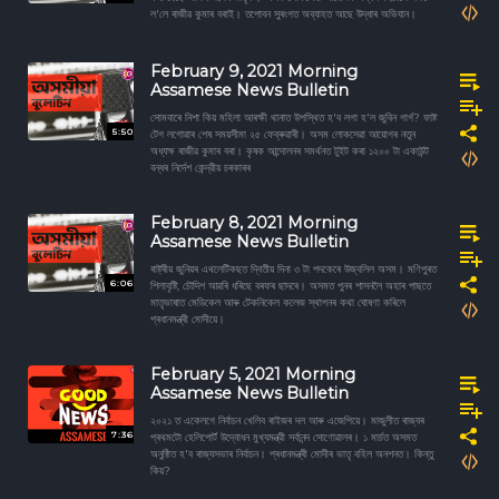
ল'লে ৰাজীৱ কুমাৰ বৰাই। তপোবন সুৰংগত অব্যাহত আছে উদ্ধাৰ অভিযান।
February 9, 2021 Morning
Assamese News Bulletin
সোমবাৰে নিশা কিয় মহিলা আৰক্ষী থানাত উপস্থিত হ'ব লগা হ'ল জুবিন গাৰ্গ? ফাষ্ট
5:50
টেগ লগোৱাৰ শেষ সময়সীমা ২৫ ফেব্ৰুৱাৰী। অসম লোকসেৱা আয়োগৰ নতুন
অধ্যক্ষ ৰাজীৱ কুমাৰ বৰা। কৃষক আন্দোলনৰ সমৰ্থনত টুইট কৰা ১২০০ টা একাউন্ট
বন্ধৰ নিৰ্দেশ কেন্দ্রীয় চৰকাৰৰ
February 8, 2021 Morning
Assamese News Bulletin
ৰাষ্ট্ৰীয় জুনিয়ৰ এথলেটিকছত দ্বিতীয় দিনা ৩ টা পদকেৰে উজ্বলিল অসম। মণিপুৰত
6:06
শিলাবৃষ্টি, চৌদিশ আৱৰি ধৰিছে বৰফৰ ছাদৰে। অসমত পুনৰ শাসনলৈ অহাৰ পাছতে
মাতৃভাষাত মেডিকেল আৰু টেকনিকেল কলেজ স্থাপনৰ কথা ঘোষণা কৰিলে
প্ৰধানমন্ত্ৰী মোদীয়ে।
February 5, 2021 Morning
Assamese News Bulletin
২০২১ ত একেলগে নিৰ্বাচন খেলিব ৰাইজৰ দল আৰু এজেপিয়ে। মাজুলীত ৰাজ্যৰ
7:36
প্ৰথমটো হেলিপোৰ্ট উদ্বোধন মুখ্যমন্ত্রী সৰ্বানন্দ সোণোৱালৰ। ১ মাৰ্চত অসমত
অনুষ্ঠিত হ'ব ৰাজ্যসভাৰ নিৰ্বাচন। প্ৰধানমন্ত্ৰী মোদীৰ ভাতৃ বহিল অনশনত। কিন্তু
কিয়?