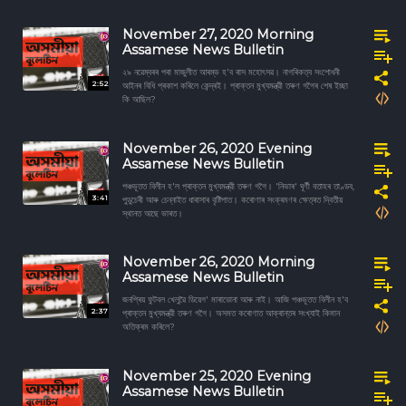
November 27, 2020 Morning
Assamese News Bulletin
২৯ নৱেম্বৰৰ পৰা মাজুলীত আৰম্ভ হ'ব ৰাস মহোৎসৱ। নাগৰিকত্ব সংশোধনী
2:52
আইনৰ বিধি প্ৰকাশ কৰিলে কেন্দ্ৰই। প্ৰাক্তন মুখ্যমন্ত্রী তৰুণ গগৈৰ শেষ ইচ্ছা
কি আছিল?
November 26, 2020 Evening
Assamese News Bulletin
পঞ্চভূতত বিলীন হ'ল প্ৰাক্তন মুখ্যমন্ত্রী তৰুণ গগৈ। 'নিভাৰ' ঘূৰ্ণী বতাহৰ তাণ্ডব,
3:41
পুডুচেৰী আৰু চেন্নাইত ধাৰাসাৰ বৃষ্টিপাত। কৰোণাৰ সংক্ৰমণৰ ক্ষেত্ৰত দ্বিতীয়
স্থানত আছে ভাৰত।
November 26, 2020 Morning
Assamese News Bulletin
জনপ্ৰিয় ফুটবল খেলুৱৈ ডিয়েগ' মাৰাডোনা আৰু নাই। আজি পঞ্চভূতত বিলীন হ'ব
2:37
প্ৰাক্তন মুখ্যমন্ত্রী তৰুণ গগৈ। অসমত কৰোণাত আক্ৰান্তৰ সংখ্যাই কিমান
অতিক্ৰম কৰিলে?
November 25, 2020 Evening
Assamese News Bulletin