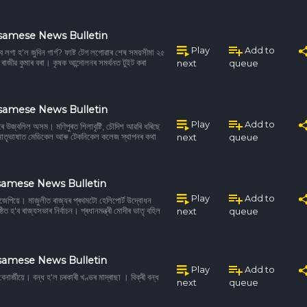
ssamese News Bulletin
Play
Add to
ব লগা হ'ল জুবিন গাৰ্গ? ফাষ্ট টেগ লগোৱাৰ শেষ সময়সীমা ২৫
াজীৱ কুমাৰ বৰা। কৃষক আন্দোলনৰ সমৰ্থনত টুইট কৰা
next
queue
ssamese News Bulletin
Play
Add to
দকেৰে উজ্বলিল অসম। মণিপুৰত শিলাবৃষ্টি, চৌদিশ আৱৰি ধৰিছে
াতৃভাষাত মেডিকেল আৰু টেকনিকেল কলেজ স্থাপনৰ কথা
next
queue
samese News Bulletin
Play
Add to
েপিয়ে। মাজুলীত ৰাজ্যৰ প্ৰথমটো হেলিপোৰ্ট উদ্বোধন
্ঠিত হ'ব ৰাজ্যসভাৰ নিৰ্বাচন। প্ৰধানমন্ত্ৰী মোদীৰ ভাতৃ বহিল
next
queue
samese News Bulletin
Play
Add to
নাৰ্জীয়ে। বন্ধ হ'ল চৰকাৰী খণ্ডৰ মাদ্ৰাছা । বিক্ৰী বন্ধ
next
queue