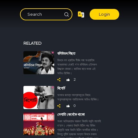
Login
RELATED
বলিউডৰ পিছত
কিদৰে যশ খ্যাতিৰ শীৰ্ষৰ পৰা অখ্যাতিৰ
অন্ধকাৰত হেৰাই গ'ল বলিউডৰ এইসকল
উজ্জ্বল তাৰকা। জানিবৰ বাবে শুনক এই
অডিও ছিৰিজ।
2
ৰিপোৰ্ট
অসমৰ জলন্ত সমস্যাসমূহৰ বিষয়ে
অনুসন্ধানমূলক প্ৰতিবেদনৰ অডিও ছিৰিজ।
0
নেপাতি কেনেকৈ থাকো
শংকা অনিশ্চয়তাৰ আৱৰণ বিদাৰি পদূলি পালেহি
ব'হাগ। প্ৰেমত উথলি উঠিল গছ বিৰিখ
প্ৰকৃতি আৰু উথলি উঠিল অসমীয়া ৰাইজ।
কিন্তু সুদীৰ্ঘ দুবছৰৰ অন্তত কিদৰে মৰমৰ