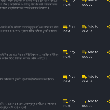
হব ৰাছিয়া আৰু ইউক্ৰেইনৰ মাজত সংঘাত চলি থকাৰ সময়তে
ণ কৰিব। মহাৰাষ্ট্ৰৰ সংখ্যালঘূ বিভাগৰ মন্ত্ৰী নৱাব মালিকক
next
queue
সবাদী ডাউড ইব্ৰাহিমৰ সতে সম্পৰ্ক থকাৰ অভিযোগত।
Play
Add to
এলানি ধৰ্ষণৰ অভিযোগত অভিযুক্ত ধৰ্ম গুৰু গুৰ্মিত ৰাম ৰহিম
কৰাৰ বাবে ক্ষোভ প্ৰকাশ কৰিছে দক্ষিণৰ চুপাৰ্ষ্টাৰ কামাল
next
queue
Play
Add to
ী নিক জোনাচে বিবাহ বাৰ্ষিকী উপলক্ষে ... ব্ৰাজিলৰ বিভিন্ন
next
queue
লিয়ন ডলাৰৰ 100 মিলিয়ন ডলাৰৰ গৰাকী ওলাইছে।
Play
Add to
ঋষি আগৰৱালা সন্দৰ্ভত প্ৰধানমন্ত্ৰীক কি কলে কংগ্ৰেছে?
next
queue
Play
Add to
্ব শৰ্মাই? নেচনেল ষ্টক একচেঞ্জৰ প্ৰাক্তন পৰিচালন সঞ্চালকৰ
next
queue
ৰি ফুৰিছে এটা ছাৰ্ক মাছক?