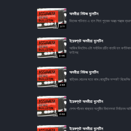
অসমীয়া নিউজ বুলেটিন
বিহাৰৰ পাটনাত এ হাল পিতা পুত্ৰক অস্ত্ৰ শস্ত্ৰৰ ব
2:11
ইয়েৰশ্বট অসমীয়া বুলেটিন
আজিৰ দিনটোৰ এটা সৰ্বাধিক চৰ্চিত বাতৰি হল কৰ্ণাটকাৰ
ফাইলছ
2:46
অসমীয়া নিউজ বুলেটিন
ঋত্বিক ৰোচনৰ সতে কাৰ ৰোমান্টিক সম্পৰ্ক? বিজেপিৰ
2:53
ইয়েৰশ্বট অসমীয়া বুলেটিন
দেশৰ পাঁচখন ৰাজ‍্যত অনুষ্ঠিত বিধানসভা নিৰ্বাচন
2:02
ইয়েৰশ্বট অসমীয়া বুলেটিন