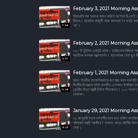
February 3, 2021 Morning As
ক্ৰিকেটৰ পৰা অৱসৰ গ্ৰহন কৰিলে অশোক ডিণ্ডাই। আম
বিচাৰে। বাজেটত মাজুলী আৰু কামাখ্যা লৈ ধাৰ্য্য
'কা'।
7:58
February 2, 2021 Morning As
২৫০ টা টুইটাৰ একাউন্ট ব্লক। হাৰিয়ানাৰ বিভিন্ন 
স্বাধীনৰ সদস্যৰ আত্মসমর্পণ। ম্যানমাৰৰ নেতা ছ্য
5:27
February 1, 2021 Morning As
ৰাহুল গান্ধীক তাৎক্ষণিকভাৱে কংগ্ৰেছ দলৰ সভাপতি হি
দিল্লীৰ হিংসাত্মক ঘটনা সংঘটিত এলেকাত উপস্থিত 
কেন্দ্রীয় বিত্ত মন্ত্ৰী নিৰ্মলা সীতাৰমনে। ১০০ শতাং
6:28
চৰকাৰৰ।
January 29, 2021 Morning As
৩১ জানুৱাৰী লৈকে দৰ্শনাৰ্থীৰ বাবে বন্ধ থাকিব লালকি
পৰিক্ৰমা মন্ত্ৰী গৰাকীয়ে? ভাৰতত আন্ত:ৰাষ্ট্ৰীয় ব
সেৱা।
6:23