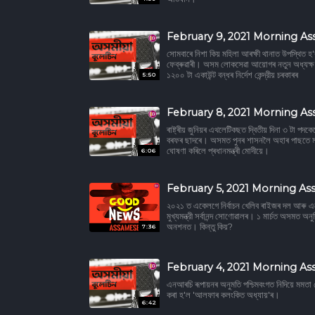
February 9, 2021 Morning A
সোমবাৰে নিশা কিয় মহিলা আৰক্ষী থানাত উপস্থিত হ'
ফেব্ৰুৱাৰী। অসম লোকসেৱা আয়োগৰ নতুন অধ্যক্ষ ৰ
১২০০ টা একাউন্ট বন্ধৰ নিৰ্দেশ কেন্দ্রীয় চৰকাৰৰ
5:50
February 8, 2021 Morning A
ৰাষ্ট্ৰীয় জুনিয়ৰ এথলেটিকছত দ্বিতীয় দিনা ৩ টা প
বৰফৰ ছাদৰে। অসমত পুনৰ শাসনলৈ অহাৰ পাছতে ম
ঘোষণা কৰিলে প্ৰধানমন্ত্ৰী মোদীয়ে।
6:06
February 5, 2021 Morning As
২০২১ ত একেলগে নিৰ্বাচন খেলিব ৰাইজৰ দল আৰু এজ
মুখ্যমন্ত্রী সৰ্বানন্দ সোণোৱালৰ। ১ মাৰ্চত অসমত অনুষ
অনশনত। কিন্তু কিয়?
7:36
February 4, 2021 Morning As
এনআৰচি ৰূপায়নৰ অনুমতি পশ্চিমবংগত নিদিয়ে মমতা বে
কৰা হ'ল 'আলফাৰ কলংকিত অধ্যায়'ৰ।
6:42