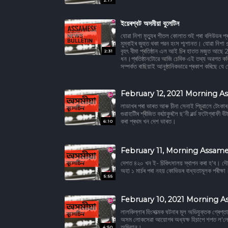
2:17
ইয়েৰশ্বট অসমীয়া বুলেটিন
যোৱা নিশা মৃত্যুৰ শীতল কোলাত শুই পৰা বলিউডৰ প্ৰসিদ
মুম্বাইৰ জুহুত থকা পৱন হংস শ্মশানত। যোৱা নি
বৃহৎ বীমা প্ৰতিষ্ঠান এল আই চিৰ হাতত মজুত আছ
2:31
ধন।প্ৰতিষ্ঠানটোৱে আজি চেবিক এই তথ্য অৱগত কৰ
সম্পৰ্কত ৰাছিয়াই আনুষ্ঠানিকভাৱে প্ৰকাশ কৰিছে য
February 12, 2021 Morning A
লাডাখৰ পৰা ভাৰত আৰু চীনা সেনাই পিচুৱালে টেংকাৰ। 
গুৱাহাটীৰ শ্ৰীজিত বৰঠাকুৰলৈ ছ'নী ৱৰ্ল্ড ফটোগ্ৰাফী
কৰা প্ৰথম খন দেশ ভাৰত।
6:10
February 11, Morning Assame
দেশত ৪২০ খন ই- চিকিৎসালয় স্থাপন কৰা হ'ব। দৌৰ
অহা ১ মাৰ্চৰ পৰা নহয় কোভিডৰ বাধ্যতামূলক পৰীক্ষা।
5:55
February 10, 2021 Morning A
লালকিল্লাৰ হিংসাত্মক ঘটনাৰ মূল অভিযুক্তক গ্ৰে
অসম লোকসেৱা আয়োগৰ অধ্যক্ষ হিচাপে শপত ল'লে
অভিযান।
4:50