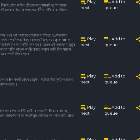
Play
Add to
নটো চৰ্চাত থাকিল চট্টিছগড়ৰ মুখ্যমন্ত্ৰী ভূপেশ বাঘেল
next
queue
্ৰী লঙ্কাৰ বিৰুদ্ধে প্ৰথমখন টেষ্টত বেটিং আৰু বলিঙৰ...
ৰ বিবাহৰ এখন ভুৱা ফটোৱে তোলপাৰ লগাইছে ইণ্টাৰনেটত
Play
Add to
িয়াৰ বৰ্তমান প্ৰশিক্ষক ক্ৰিছ ৰোজাৰ্ছে কৈছে যে opening
েলিয়াৰ বাবে কঠিন কাম হব। তেওঁৰ এই মন্তব্যই তুমুল
next
queue
েতা চাহিদ কাপুৰৰ ভগ্নী চানাহ কাপুৰৰ আজি বিয়া মায়ংক
ৰু পত্নী সীমাৰ পুত্ৰ
Play
Add to
ঘালয়ৰ 10 গৰাকী ছাত্ৰ ছাত্ৰী। ৰাছিয়া ইউক্ৰেইনৰ মাজত
next
queue
য় আৰম্ভ হৈছে।
Play
Add to
ৰহণ কৰাৰ পিছতে ইউক্ৰেইনৰ ৰাজধানী কীয়েভৰ পৰা বহু
next
queue
িক পৰিস্থিতি আজি দিনটোজুৰি টেলিভিছনৰ পৰ্দাত ভাঁহি থাকে
Play
Add to