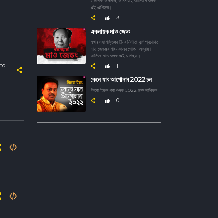
ব'হাগক আদৰিছে অসমীয়াই জানিবলৈ শুনক
এই এপিছড।
3
একনায়ক মাও জেডং
এখন মহাশক্তিধৰ চীনৰ নিৰ্মাতা বুলি প্ৰচাৰিত
মাও জেডঙৰ শাসনকালৰ গোপন অধ্যায়।
জানিবৰ বাবে শুনক এই এপিছড।
to
1
কেনে যাব আপোনাৰ 2022 চন
কিৰো ইয়ংৰ পৰা শুনক 2022 চনৰ ৰাশিফল
0