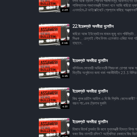
দশম আৰু দ্বাদশ শ্ৰেণীৰ পৰীক্ষাসমূহ আফলাইণত 
পাকিস্তানৰ প্ৰধানমন্ত্ৰী ইমৰণ খনে আজি ৰাছিয়া ভ্ৰম
এনফৰ্চমেণ্ট ডাইৰেক্টৰেটে গ্ৰেপ্তাৰ কৰিছে সন্ত্ৰা
2:29
22.ইয়েৰশ্বট অসমীয়া বুলেটিন
ৰাছিয়া আৰু ইউক্ৰেইনৰ মাজৰ জুজু ধান পৰিস্থিতি... 
সিঙক ... চেন্নাই পৌৰ নিগম এলেকাত এৰিয়া সভা গঠন ন
হাছানে..
2:46
ইয়েৰশ্বট অসমীয়া বুলেটিন
বলিউডৰ মোহময়ী অভিনেত্ৰী প্ৰিয়ংকা চোপ্ৰা আৰু স্বাম
বিত্তীয় অনুষ্ঠানত জমা থকা গৰাকীবিহীন 23.3 বি
4:25
ইয়েৰশ্বট অসমীয়া বুলেটিন
কিয় পুনৰ চর্চালৈ আহিল এ বি জি শ্বিপিং কেলেংকাৰী? 
বচ্চন পাণ্ডেৰ ট্রেলাৰ মুকলি
4:31
ইয়েৰশ্বট অসমীয়া বুলেটিন
হিজাব বিতৰ্ক সন্দৰ্ভত কি কলে মুখ্যমন্ত্ৰী হিমন্ত বিশ
ঘৰত কিয় তালাচী চলিল? অষ্ট্ৰেলিয়া চৰকাৰে কিয় বিচা