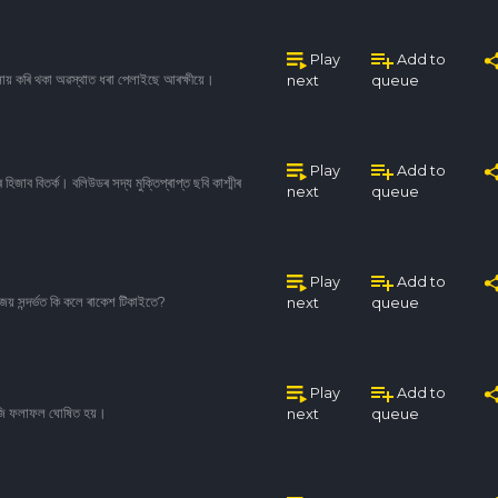
Play
Add to
্যৱসায় কৰি থকা অৱস্থাত ধৰা পেলাইছে আৰক্ষীয়ে।
next
queue
Play
Add to
 হিজাব বিতৰ্ক। বলিউডৰ সদ্য মুক্তিপ্ৰাপ্ত ছবি কাশ্মীৰ
next
queue
Play
Add to
 জয় সন্দৰ্ভত কি কলে ৰাকেশ টিকাইতে?
next
queue
Play
Add to
ৰ আজি ফলাফল ঘোষিত হয়।
next
queue