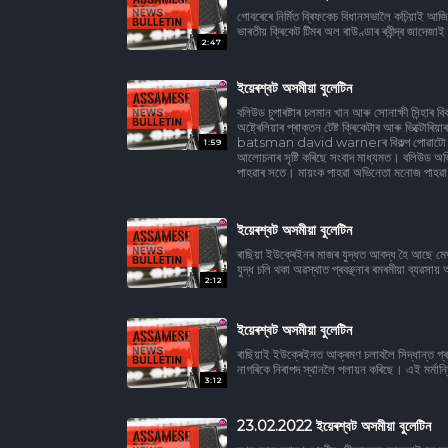
গোবৰেৰে নিৰ্মিত ব্ৰিফকেচ বিধানসভালৈ কঢ়িয়াই আজি দি
ভাৰতীয় ক্ৰিকেট টিমৰ অল ৰাউণ্ডাৰ ৰবীন্দ্ৰ জাদেজাই শ
2:47
ইয়েৰশ্বট অসমীয়া বুলেটিন
বলিউড চুপাৰষ্টাৰ চলমান খান আৰু সোনাক্ষী সিন্হা
অষ্ট্ৰেলিয়াৰ প্ৰাক্তন টেষ্ট ক্ৰিকেটাৰ আৰু ভিক্টোৰ
batsman david warnerৰ বিকল্প পোৱাটো অষ্ট্ৰ
1:59
আলোচনাৰ সৃষ্টি কৰিছে সংবাদ মাধ্যমত। বলিউড অভিন
পাহৱাৰ সতে। মায়ংক পাহৱা অভিনেতা মনোজ পাহৱা আ
ইয়েৰশ্বট অসমীয়া বুলেটিন
ৰাছিয়া ইউক্ৰেইনৰ মাজৰ যুদ্ধত আবদ্ধ হৈ আছে মে
যুদ্ধ চলি থকা অৱস্থাত প্ৰবঞ্ছনাৰ ৰমৰমীয়া ব্যৱসা
2:12
ইয়েৰশ্বট অসমীয়া বুলেটিন
ৰাছিয়াই ইউক্ৰেইনত আক্ৰমণ চলাবলৈ সিদ্ধান্ত গ্
নাগৰিকে নিৰাপদ স্থানলৈ পলায়ন কৰিছে। এই মৰ্মান্ত
3:12
23.02.2022 ইয়েৰশ্বট অসমীয়া বুলেটিন