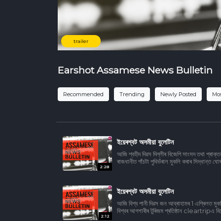
trailer
Earshot Assamese News Bulletin
Recommended
Trending
Newly Posted
Mos
ইয়েৰশ্বট অসমীয়া বুলেটিন
আজি শ্বহীদ দিৱস দিল্লীৰ বিজেপি সাংসদ তথা প্ৰাক্ত
ৰাজধানীত পাঁচটা পুথিভঁৰাল মুকলি কৰাৰ সিদ্ধান্ত
2:28
ইয়েৰশ্বট অসমীয়া বুলেটিন
আজি বিশ্ব পানী দিৱস জন আব্ৰাহামৰ 1 এপ্ৰিলত মু
বিশ্বৰ আগশাৰীৰ টুৰিজম প্ৰতিষ্ঠান cleartripএ
2:12