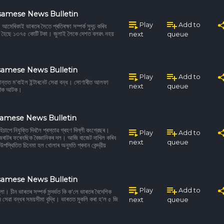
samese News Bulletin
Play
Add to
েৰিকাই ভাৰতৰ সৈতে প্ৰতিৰক্ষা সম্পৰ্ক সুদৃঢ় কৰিব
 কৰা হৈছে ১৩৭৫ কোটি টকা। জুলাই লৈকে দেশত বলৱৎ নহয়
next
queue
samese News Bulletin
Play
Add to
প্ৰান্তত ম'বাইল ইন্টাৰনেট সেৱা বন্ধ। সোণাৰীত আলফা
next
queue
ু কীক আটক।
samese News Bulletin
চাপে নিযুক্তি দিবলৈ প্ৰস্তাৱ গ্ৰহণ দিল্লী কংগ্রেছৰ।
Play
Add to
গুজৰাটৰ ফৰেনছিক বৈজ্ঞানিকৰ দল। আজি বাজেট দাখিল কৰিব
next
queue
শ উপস্থিতিত চিনেমা হল খোলাৰ অনুমতি প্ৰদান কেন্দ্রীয়
samese News Bulletin
Play
Add to
ল্লা। চীন ভাৰতৰ সম্পর্ক সন্দৰ্ভত কি ক'লে ভাৰতৰ বৈদেশিক
িমান সেৱা বন্ধৰ সময়সীমা বৃদ্ধি। ভাৰতত মুকলি কৰা হ'ল ৫ জি
next
queue