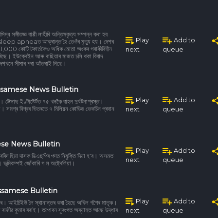
্ধ সঙ্গীতজ্ঞ বাপ্পী লাহীৰি অন্তিমকৃত্য সম্পন্ন কৰা হব
Play
Add to
শা sleep apneaত আক্ৰান্ত হৈ তেওঁৰ মৃত্যু হয়। দেশৰ
ে 21,000 কোটি টকাতকৈও অধিক মোতা অংকৰ গৰাকীবিহীন
next
queue
িছে। ইউক্ৰেইন আৰু ৰাছিয়াৰ মাজত চলি থকা বিবাদ
ে দেশখনে সীমাৰ পৰা আঁতৰাই নিছে।
ssamese News Bulletin
Play
Add to
টেক্সাছ ইণ্টাষ্টেৰ্টত ৭৫ খনকৈ বাহন দুৰ্ঘটনাগ্ৰস্ত।
 বঁটা। সমগ্ৰ বিশ্বৰ ভিতৰতে ৭ মিলিয়ন কোভিড ভেকচিন প্ৰদান
next
queue
se News Bulletin
Play
Add to
বিদ হিমা দাসক ডিএছপিৰ পদত নিযুক্তি দিয়া হ'ব। অসমত
next
queue
 ভূমিকম্পই জোঁকাৰি গ'ল অষ্ট্ৰেলিয়া।
ssamese Bulletin
Play
Add to
প্তাৰ। আইচিইউ লৈ স্থানান্তৰ কৰা হৈছে অখিল গগৈৰ মাতৃক।
 ৰাজীৱ কুমাৰ বৰাই। তপোবন সুৰংগত অব্যাহত আছে উদ্ধাৰ
next
queue