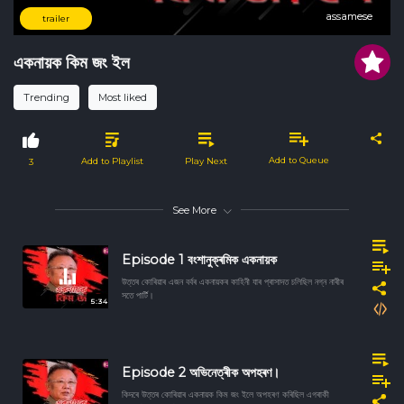
assamese
assamese
trailer
একনায়ক কিম জং ইল
Trending
Most liked
Add to Queue
Add to Playlist
Play Next
3
See More
Episode 1 বংশানুক্ৰমিক একনায়ক
উত্তৰ কোৰিয়াৰ এজন বৰ্বৰ একনায়কৰ কাহিনী যাৰ প্ৰাসাদত চলিছিল নগ্ন নাৰীৰ
সতে পাৰ্টি।
5:34
Episode 2 অভিনেত্ৰীক অপহৰণ।
কিদৰে উত্তৰ কোৰিয়াৰ একনায়ক কিম জং ইলে অপহৰণ কৰিছিল এগৰাকী