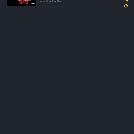
মোহময়ী অভিনেত্ৰীক।
7:06