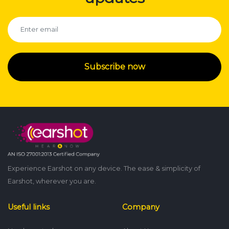
Subscribe now
Experience Earshot on any device. The ease & simplicity of
Earshot, wherever you are.
Useful links
Company