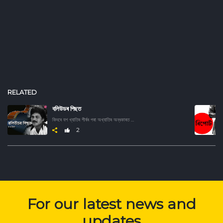
RELATED
বলিউডৰ পিছত
কিদৰে যশ খ্যাতিৰ শীৰ্ষৰ পৰা অখ্যাতিৰ অন্ধকাৰত হেৰাই গ'ল বলিউডৰ এইসকল উজ্জ্বল তাৰকা। জানিবৰ বাবে শুনক এই অডিও ছিৰিজ।
2
For our latest news and
updates