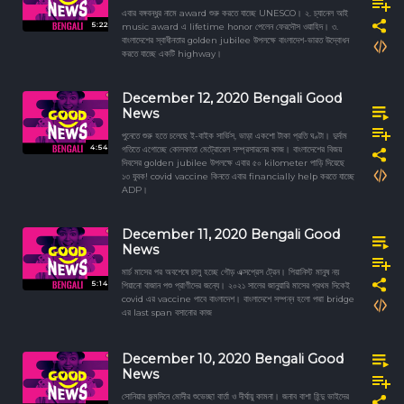
এবার বঙ্গবন্ধুর নামে award শুরু করতে যাচ্ছে UNESCO। ২. চ্যানেল আই
5:22
music award এ lifetime honor পেলেন ফেরদৌস ওয়াহিদ। ৩.
বাংলাদেশের স্বাধীনতার golden jubilee উপলক্ষে বাংলাদেশ-ভারত উদ্বোধন
করতে যাচ্ছে একটি highway।
December 12, 2020 Bengali Good
News
পুনেতে শুরু হতে চলেছে ই-বাইক সার্ভিস, ভাড়া একশো টাকা প্রতি ঘণ্টা। দুর্দাম
4:54
গতিতে এগোচ্ছে কোলকাতা মেট্রোরেল সম্প্রসারনের কাজ। বাংলাদেশের বিজয়
দিবসের golden jubilee উপলক্ষে এবার ৫০ kilometer পাড়ি দিয়েছে
১৩ যুবক! covid vaccine কিনতে এবার financially help করতে যাচ্ছে
ADP।
December 11, 2020 Bengali Good
News
মার্চ মাসের পর অবশেষে চালু হচ্ছে গৌড় এক্সপ্রেস ট্রেন। পিয়ানিস্ট মানুষ নয়
5:14
পিয়ানো বাজান পশু প্রাণীদের জন্যে। ২০২১ সালের জানুয়ারি মাসের প্রথম দিকেই
covid এর vaccine পাবে বাংলাদেশ। বাংলাদেশে সম্পন্ন হলো পদ্মা bridge
এর last span বসানোর কাজ
December 10, 2020 Bengali Good
News
সোনিয়ার জন্মদিনে মোদীর শুভেচ্ছা বার্তা ও দীর্ঘায়ু কামনা। জনাব বাশা হিন্দু ভাইদের