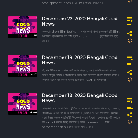
development index এ দুই ধাপ এগিয়েছে বাংলাদেশ।
December 22, 2020 Bengali Good
News
কলকাতার short film festival এ এবার অংশ নিলো বাংলাদেশি দুটি film!
4:45
বাংলাদেশে প্রথমবারের মত তৈরি হলো english film। বৃহস্পতি শনির হাই
ফাইভ।
December 19, 2020 Bengali Good
News
দুই মাস মিলিয়ে ৪৪ মিলিয়ন স্মার্ট ফোন বিক্রি হয়েছে। ভারতীয় শেয়ার বাজারে
4:17
বিদেশী লগ্নির জোয়ার। বাংলাদেশের বিজয় দিবস উপলক্ষে উপহার দিয়েছে ভারত।
বঙ্গবন্ধুর নামে এবার দেশের বাইরে হতে যাচ্ছে road এর নামকরণ!
December 18, 2020 Bengali Good
News
কোভ্যাক্সিন এর পর রাশিয়ার স্পুটনিক ভি এর করোনা সম্ভাব্য পরিক্ষা হতে চলেছে,
4:46
কোলকাতার একটা বেসরকারি হাসপাতালে। ইন্টারনেট ও টেলি যোগাযোগ ব্যবস্থা
আরো উন্নত করতে স্যাটেলাইট উৎক্ষেপণ করলো ইসরো। নেপালে ১কোটি ডলারের
সার export করতে যাচ্ছে বাংলাদেশ। হাতি conservation নিয়ে
agreement sign করলো বাংলাদেশ ও ভারত।