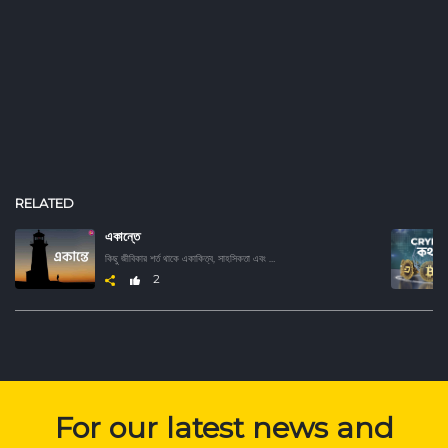
RELATED
একান্তে
কিছু জীবিকার শর্ত থাকে একাকিত্ব, সাহসিকতা এবং দুর্দান্ত অভিযান। সেই গল্পগুলো এক জায়গায় এই সিরিজে। শুনুন ভারতের নিঃসঙ্গ জীবিকাগুলোর অভিজ্ঞতা।
2
For our latest news and