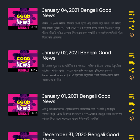
January 04, 2021 Bengali Good
News
পানাম city-কে আবারও ফিরিয়ে নেওয়া হচ্ছে দেড় হাজার বছর আগে! পদ্মা নদীতে
6:25
চালু হয়েছে প্রথম tourist boat! এক স্নাতক ছাত্র খারাপ সিএফএল বাল্ব
ঘাঁটতে ঘাঁটতেই বানিয়ে ফেললো সিএফএল বাল্ব ফ্যাক্টরি। আলবাট্রস পাখিরাই খুঁজে
দিচ্ছে মাছ চোরদের।
January 02, 2021 Bengali Good
News
ভিস্টাডোম ছুটবে এবার দার্জিলিং এর পাহাড়ে। পাখিদের বাঁচাতে নরওয়ের উইন্ডমিল
5:40
ফার্মের অসাধারণ বুদ্ধি। বছরের প্রথমদিন শুরু হচ্ছে ফুটবলের ফেডকাপ
knockout round। GR স্বত্তের অনুমোদন পেলো আবারও ফিরে আসা
বাংলাদেশের মসলিন!
January 01, 2021 Bengali Good
News
ওয়াংচু আর নামগেলকে ধন্যবাদ জানাবে হিমালায়ান স্নো লেপার্ডরা। বিশ্বঘুরে
6:13
'পতাকা কন্যা' এবার ফিরলেন বাংলাদেশে। traveller নাজমুন নাহার বাংলাদেশে
আবারও ফিরে এলো শতবছরের পুরনো ঐতিহ্যবাহী 'মসলিন'।
December 31, 2020 Bengali Good
News