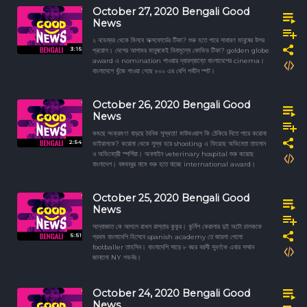
October 27, 2020 Bengali Good
News
২ নভেম্বর থেকে মিলবে অক্সফোর্ডের টিকা? শুরু হতে পারে সাধারণ মানুষের উপর
3:15
প্রয়োগ। দেশের আপামর মানুষকেই বিনামূল্যে কোভিড টিকা? golden globe
award এ nomination পাওয়ার দ্বারপ্রান্তে বাংলাদেশের cinema।
বাংলাদেশে খুঁজে পাওয়া গেছে ৮০০ এর বেশি পর্যটন স্পট।
October 26, 2020 Bengali Good
News
কমছে সংক্রমণ! বাড়ছে দৈনিক সুস্থতা! মাউথওয়াশ কি ঠেকিয়ে দিতে পারে করোনা
2:54
ভাইরাসকে? করোনা থেকে সুস্থ হয়ে shooting এ ফিরেছে অভিনেতা তাহসান
ও অভিনেত্রী স্পর্শিয়া। অনলাইন veterinary hospital শুরু করেছে
বাংলাদেশ। বঙ্গবন্ধুর নামে শুরু হতে যাচ্ছে international award।
October 25, 2020 Bengali Good
News
সদ্যোজাত কে আগলে রাখল রাস্তার কুকুর। কুর্নিশ কেরালার দুই অটো চালককে
5:51
প্রথম বাংলাদেশি হিসেবে spanish academy তে জায়গা পেলো
footballer তাহসিন। বাংলাদেশি সাড়ে ৮ বছর বয়সী সুবর্ণকে এবার সম্মান
জানালো NY গভর্নর।
October 24, 2020 Bengali Good
News