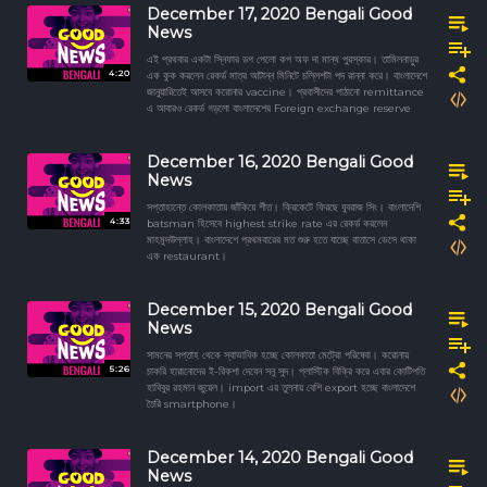
December 17, 2020 Bengali Good
News
এই প্রথবার একটা স্নিফার ডগ পেলো কপ অফ দা মান্থ পুরস্কার। তামিলনাড়ুর
4:20
এক কুক করলেন রেকর্ড মাত্র আটান্ন মিনিটে চল্লিশটা পদ রান্না করে। বাংলাদেশে
জানুয়ারিতেই আসবে করোনার vaccine। প্রবাসীদের পাঠানো remittance
এ আবারও রেকর্ড গড়লো বাংলাদেশের Foreign exchange reserve
December 16, 2020 Bengali Good
News
সপ্তাহান্তে কোলকাতায় জাঁকিয়ে শীত। ক্রিকেটে ফিরছে যুবরাজ সিং। বাংলাদেশি
4:33
batsman হিসেবে highest strike rate এর রেকর্ড করলেন
মাহমুদউল্লাহ। বাংলাদেশে প্রথমবারের মত শুরু হতে যাচ্ছে বাতাসে ভেসে থাকা
এক restaurant।
December 15, 2020 Bengali Good
News
সামনের সপ্তাহ থেকে স্বাভাবিক হচ্ছে কোলকাতা মেট্রো পরিষেবা। করোনায়
5:26
চাকরি হারানোদের ই-রিকশা দেবেন সনু সুদ। প্লাস্টিক বিক্রি করে এবার কোটিপতি
হাবিবুর রহমান জুয়েল। import এর তুলনায় বেশি export হচ্ছে বাংলাদেশে
তৈরি smartphone।
December 14, 2020 Bengali Good
News