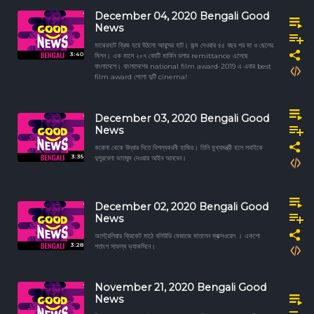
December 04, 2020 Bengali Good
News
মাঝেরহাট ব্রিজ হয়ে উঠলো আনন্দের হাট। জন্ম দেওয়ার ৪৫ বছর পর মা ও ছেলের
3:40
মিলন। এক মাসে ২০৭ কোটি মার্কিন ডলার remittance এসেছে
বাংলাদেশে। বাংলাদেশের national film award-2019 এ এবার best
film award পেলো দুটি cinema!
December 03, 2020 Bengali Good
News
করোনা থেকে উদ্ধার দিতে বিশল্যকরনী হাজির। তিনি মুখ্যমন্ত্রী হলে সবাইকে
3:35
দুপুরবেলা ভাতঘুম দেওয়ার আইন আনবেন।
December 02, 2020 Bengali Good
News
অস্ট্রেলিয়ার ক্রিকেট মাঠে বলিউডি মেজাজে মাতলেন ম্যাক্সওয়েল । একশো
3:28
শতাংশ সাফল্য ভ্যাকসিনে।
November 21, 2020 Bengali Good
News