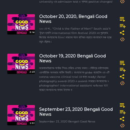
university এর admission test এ আসছে positive changes!
October 20, 2020, Bengali Good
News
২০০ তে পা... "Child is the Father of Man!" South asia'র
3:16
'ইন্দুস ভ্যালি international film festival 2020 এর পুরস্কার
জিতেছে বাংলাদেশের film! ভারতের সাথে বাণিজ্য বাড়াতে বাংলাদেশে শুরু হচ্ছে
নতুন নৌবন্দর।
October 19, 2020 Bengali Good
News
করোনাভাইরাসের সর্বোচ্চ শিখর পেরিয়ে এসেছে ভারত। সৌমিত্র চট্টোপাধ্যায়
2:23
এরশারীরিক অবস্থার সার্বিক উন্নতি। বাংলাদেশের globe বায়োটেক এর ৩টি
corona-vaccine clinical trial এর জন্য ready! Aerial
photography award-2020 এ award পেয়েছেন বাংলাদেশের ৭
photographer! international assistant referee হতে
যাচ্ছেন বাংলাদেশের সালমা ইসলাম ম
September 23, 2020 Bengali Good
News
September 23, 2020 Bengali Good News
2:51