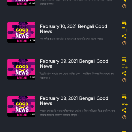
6:05
চারদিন অফিস?
February 10, 2021 Bengali Good
News
গঙ্গা শুদ্ধি করলো লকডাউন। জল থেকে জ্বালানি এখন আরও সস্তায়।
5:33
February 09, 2021 Bengali Good
News
টরেন্টো থেক সততার ফল পেলো হুগলির যুবক। প্রান্তিক শিশুদের নিয়ে বসলো ছদ্ম
5:53
বিধানসভা।
February 08, 2021 Bengali Good
News
সপ্তাহ পেরোতেই হয়তো দক্ষিনেশ্বরে মেট্রো। গ্রিন করিডোর দিয়ে যাত্রীসহ বাস
4:52
চালিয়ে চালককে বাঁচালেন ট্রাফিক সার্জেন্ট।