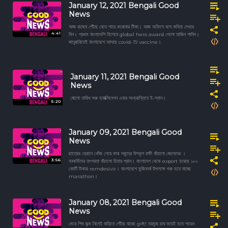
January 12, 2021 Bengali Good
News
আজ রাজ্যে পৌঁছে যেতে পারে করোনার টিকা। আজ অফিসে বসে কবিতা লেখার
4:41
দিন। প্রথম বাংলাদেশি হিসেবে global hero award পেলো তাজিন শাদিদ।
জানুয়ারিতেই বাংলাদেশে আসছে covid-19 vaccine।
January 11, 2021 Bengali Good
News
ষোলো তারিখ শুরু ভ্যাক্সিনেশন এবার সংক্রান্তিতে ই-স্নান।
5:20
January 09, 2021 Bengali Good
News
ছাত্রের ড্রোনে খোঁজ পেয়ে মাঝ সমুদ্রে উপকূল রক্ষী বাঁচালো জেলেদের ।
3:56
বনকর্মিদের তৎপরতা বাঁচালো চিতার প্রান। বাংলাদেশ থেকে export হয়েছে ১০০
কোটি টাকার remdesivir। বাংলাদেশে মুজিববর্ষ উপলক্ষে শুরু হতে যাচ্ছে
marathon।
January 08, 2021 Bengali Good
News
মেয়ে শিশু জন্ম নিলেই বাড়িতে পৌঁছে যাচ্ছে gift! তরমুজ চাষ করেই হতে পারেন