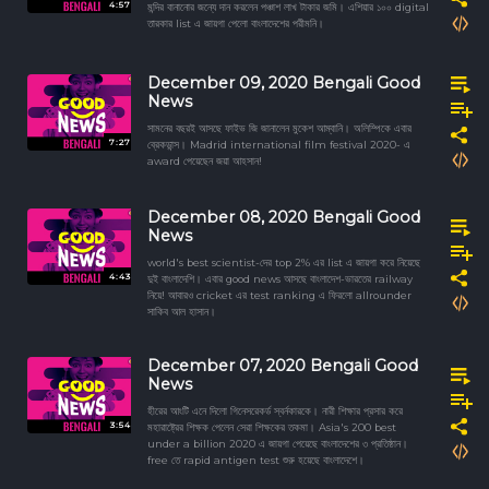
4:57
মন্দির বানানোর জন্যে দান করলেন পঞ্চাশ লাখ টাকার জমি। এশিয়ার ১০০ digital
তারকার list এ জায়গা পেলো বাংলাদেশের পরীমনি।
December 09, 2020 Bengali Good
News
সামনের বছরই আসছে ফাইভ জি জানালেন মুকেশ আম্বানি। অলিম্পিকে এবার
7:27
ব্রেকডান্স। Madrid international film festival 2020- এ
award পেয়েছেন জয়া আহসান!
December 08, 2020 Bengali Good
News
world's best scientist-দের top 2% এর list এ জায়গা করে নিয়েছে
4:43
দুই বাংলাদেশি। এবার good news আসছে বাংলাদেশ-ভারতের railway
নিয়ে! আবারও cricket এর test ranking এ ফিরলো allrounder
সাকিব আল হাসান।
December 07, 2020 Bengali Good
News
হীরের আংটি এনে দিলো গিনেসরেকর্ড স্বর্নকারকে। নারী শিক্ষার প্রসার করে
3:54
মহারাষ্ট্রের শিক্ষক পেলেন সেরা শিক্ষকের তকমা। Asia's 200 best
under a billion 2020 এ জায়গা পেয়েছে বাংলাদেশের ৩ প্রতিষ্ঠান।
free তে rapid antigen test শুরু হয়েছে বাংলাদেশে।