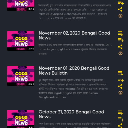
ডিসেম্বরেই খুলে যেতে পারে রাজ্যের সমস্ত শিক্ষাপ্রতিষ্ঠান। রাজ্যে করোনা থেকে
2:44
সেরে ওঠা রোগীর দৈনিক সংখ্যা ফের ৪ হাজারের বেশি। international
robotics Olympiad এ champion হলো বাংলাদেশ। বাংলাদেশে
remittance নিয়ে গুড news যেন থামছেই না!
November 02, 2020 Bengali Good
News
টুর্নামেন্টে এখনও টিকে রইল কলকাতা নাইট রাইডার্স। চাঁদে 4G কানেকশন? AFS
3:48
prize for young global citizens পুরষ্কার জিতেছে বাংলাদেশের
রাফায়াত।
November 01, 2020 Bengali Good
News Bulletin
খুব শীঘ্রই টিকা - দাবি মডার্নার, ট্রায়াল শেষের পথে জনসন অ্যান্ড জনসন,
3:04
ফাইজারও টিকাকরণ প্রক্রিয়া সুষ্ঠ ভাবে চালাতে রাজ্য ও কেন্দ্রশাসিত অঞ্চলে
কমিটি গড়ার নির্দেশ। করোনা vaccine নিয়ে চুক্তি করতে যাচ্ছে বাংলাদেশ।
বাংলাদেশ-ভারত regular flight শুরু করতে যাচ্ছে biman
Bangladesh airlines
October 31, 2020 Bengali Good
News
লক্ষ্য টিকাকরণের নকশা ভালো আছেন সৌমিত্র বাবু মুজিববর্ষ উপলক্ষে প্রতিমাসে
3:50