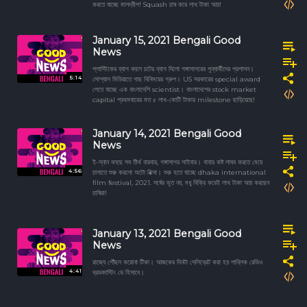
করতে যাচ্ছে মালদ্বীপ! Squash চাষ করে লাখ টাকা আয়!
January 15, 2021 Bengali Good
News
প্লাস্টিকের ব্যাগ বদলে চটের ব্যাগ দিলো গঙ্গাসাগরের পূন্যার্থীদের প্রশাসন।
5:14
সোশ্যাল মিডিয়াতে গাছ বিনিময়ের গ্রুপ। US সরকারের special award
পেতে যাচ্ছে এক বাংলাদেশি scientist। বাংলাদেশের stock market
capital প্রথমবারের মত ৫ লাখ-কোটি টাকার milestone ছাড়িয়েছে!
January 14, 2021 Bengali Good
News
ই-স্নান বলছে সব তীর্থ বারবার, গঙ্গাসাগর সাইবার। বাবার কষ্ট লাঘব করতে মেয়ে
4:56
চালাতে শুরু করলো অটো রিক্সা। শুরু হতে যাচ্ছে dhaka international
film festival, 2021. সর্ষের ভূত নয়, মধু বিক্রি করেই লাখ টাকা আয় করছেন
চাষিরা!
January 13, 2021 Bengali Good
News
রাজ্যে পৌঁছল করোনা টিকা। আজকের দিনটা সেলিব্রেট করা হয় পাব্লিক রেডিও
4:41
ব্রডকাস্টিং ডে হিসাবে।