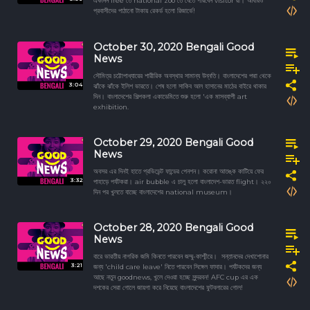
একদিন free তে national zoo তে যেতে পারবেন visitor রা। আবারও
প্রবাসীদের পাঠানো টাকায় রেকর্ড হলো রিজার্ভে!
October 30, 2020 Bengali Good
News
সৌমিত্র চট্টোপাধ্যায়ের শারীরিক অবস্থার সামান্য উন্নতি। বাংলাদেশের পদ্মা থেকে
3:04
ঝাঁকে ঝাঁকে ইলিশ ভারতে। শেষ হলো সাকিব আল হাসানের মাঠের বাইরে থাকার
দিন। বাংলাদেশের শিল্পকলা একাডেমিতে শুরু হলো 'এক মাসব্যাপী art
exhibition.
October 29, 2020 Bengali Good
News
অবসর এর দিনই হাতে প্রভিডেন্ট ফান্ডের পেনশন। করোনা আতঙ্ক কাটিয়ে ফের
3:32
পাহাড়ে পর্যটকরা। air bubble এ চালু হলো বাংলাদেশ-ভারত flight। ২২০
দিন পর খুলতে যাচ্ছে বাংলাদেশের national museum।
October 28, 2020 Bengali Good
News
বারে ভারতীয় নাগরিক জমি কিনতে পারবেন জম্মু-কাশ্মীরে। সন্তানদের দেখাশোনার
3:21
জন্য 'child care leave' নিতে পারবেন সিঙ্গেল ফাদার। পর্যটকদের জন্য
আছে নতুন goodnews, খুলে দেওয়া হচ্ছে সুন্দরবন! AFC cup এর এক
দশকের সেরা গোলে জায়গা করে নিয়েছে বাংলাদেশের ফুটবলারের গোল!