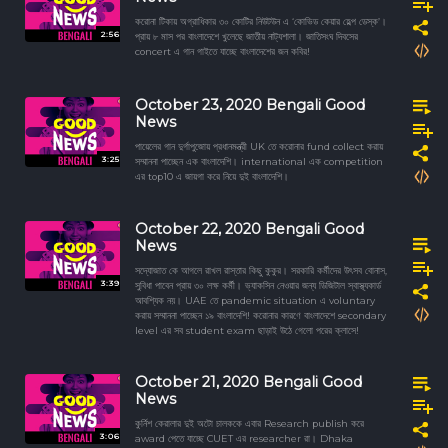
করোনা টিকায় অগ্রাধিকার ৩০ কোটির নিউটউন এ ‘কোভিড কেয়ার হেল্প ডেস্ক’।
2:56
প্রায় ৮ মাস পর বাংলাদেশে খুলেছে জাতীয় নাট্যশালা। জাতিসংঘ দিবসের
concert এ গান গাইতে যাচ্ছে বাংলাদেশের জন কবির!
October 23, 2020 Bengali Good
News
পায়েলের গান দুর্গাপুজোয় প্রধানমন্ত্রী UK তে করোনার fund collect করায়
3:25
সম্মাননা পাচ্ছেন এক বাংলাদেশি। international এক competition
এর top10 এ জায়গা করে নিয়ে দুই বাংলাদেশি।
October 22, 2020 Bengali Good
News
সদ্যোজাত কে আগলে রাখল রাস্তার কিছু কুকুর। সরকারি কর্মীদের উৎসব বোনাস,
3:39
সুবিধা পাবেন প্রায় ৩০ লক্ষ কর্মী। ভ্যাকসিন নেওয়ার জন্য ডিজিটাল স্বাস্থ্যকার্ড
আবশ্যিক নয়। UAE তে pandemic situation এ voluntary
করায় সম্মাননা পাচ্ছেন ১৯ বাংলাদেশি! করোনার কারণে বাংলাদেশে secondary
level এর সব student exam ছাড়াই উঠে গেলো পরের ক্লাসে!
October 21, 2020 Bengali Good
News
কুর্নিশ কেরালার দুই অটো চালককে এবার Research publish করে
3:06
award পেতে যাচ্ছে CUET এর researcher রা। Dhaka