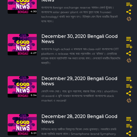
বাংলাদেশের foreign exchange reserve আবারও রেকর্ড ছুঁয়েছে।
4:30
বাংলাদেশের solar power plant এর সাথে যুক্ত হচ্ছে huwaei
technology! থানাই যখন স্কুল হল। হিটম্যান যোগ দিলো ভারতীয় ক্রিকেট
দলের সাথে।
December 30, 2020 Bengali Good
News
বাংলাদেশের high-school এ থাকছেনা আর class-roll! বাংলাদেশের OTT
4:27
platform এ release পাচ্ছে জয়া-প্রসেনজিৎ এর 'রবিবার'। চেন্নাইয়ের
ছাত্রের বানানো স্যাটেলাইট লঞ্চ করতে চলেছে নাসা। মেলবোর্নে ভারতীয় ক্রিকেটের
জয়ধ্বনি।
December 29, 2020 Bengali Good
News
কোহলি দশক সেরা। গাছে ঝুলে পড়াশোনা, বাচ্চারা নিচ্ছে পেড়ে। shortfilm
5:34
এর award এ ঝুলি ভরেছেন বাংলাদেশের অপরাজিতা! বাংলাদেশের stock
market এ record!
December 28, 2020 Bengali Good
News
সৈনিকদের জন্যে আজীবন বিনামূল্যে সিনেমা দেখার বন্দোবস্ত। লকডাউনে চাকরি
5:01
যাওয়া স্বনির্ভর করলো তাকে। Smartphone brand Symphony