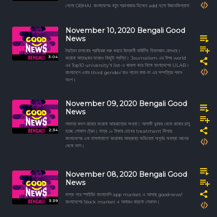
পেলো OBHAI. বাংলাদেশের নতুন শ্রমবাজার হিসেবে add হলো উজবেকিস্তান!
November 10, 2020 Bengali Good
News
টয়ট্রেন চালানোর প্রক্রিয়া শুরু করতে উদ্যোগী দার্জিলিং হিমালয়ান রেলওয়ে।
3:04
করোনা আতঙ্কের মধ্যেও কিছুটা স্বস্তি। Journalism এর উপর world
এর Top10 university'র list-এ জায়গা করে নিলো বাংলাদেশের ULAB।
বাংলাদেশে এবার third gender'রাও পাবেন বাবা-মা এর সম্পত্তির সমান
অংশ।
November 09, 2020 Bengali Good
News
সামান্য কমল রাজ্যে করোনা আক্রান্তের সংখ্যা। আগামী বুধবার থেকে রাজ্যে চালু
2:34
হচ্ছে লোকাল ট্রেন। মাত্র ১০ টাকায় চোখের treatment মিলছে
বাংলাদেশের এক হাসপাতালে! করোনায় আক্রান্ত অভিনেতা অপূর্বর অবস্থা আগের
থেকে ভাল।
November 08, 2020 Bengali Good
News
মাস্ক পরে স্পাইডি! বাংলাদেশি app market এ আসছে goodnews!
3:39
বাংলাদেশের Stock market এ আবারও বাড়লো লেনদেন।