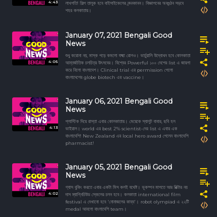
4:43
লাখপতি! শিল্প তালুক হবে বাইসাইকেলের নন্দনকানন। বিজ্ঞাপনের অবগুন্ঠন সড়বে
শহর কলকাতায়।
January 07, 2021 Bengali Good
News
শুধু করোনা নয়, মাস্ক পড়ে কমলো যক্ষ্মা রোগও। ভার্চুয়ালি উদ্বোধন হবে কোলকাতা
4:05
আন্তর্জাতিক চলচিত্র উৎসবের। বিশ্বের Powerful ১০০ দেশের list এ জায়গা
করে নিলো বাংলাদেশ। Clinical trial এর permission পেলো
বাংলাদেশের globe biotech এর vaccine।
January 06, 2021 Bengali Good
News
প্লাস্টিক দিয়ে রাস্তা এবার কোলকাতায়। মেয়েকে স্যালুট বাবার, ছবি হল
4:13
ভাইরাল। world এর best 2% scientist-দের list এ এবার এক
বাংলাদেশি! New Zealand এর local hero award পেলেন বাংলাদেশি
pharmacist!
January 05, 2021 Bengali Good
News
গ্যাস বুকিং করতে এবার একটা মিস কলই যথেষ্ট। ভূকম্পন মাপতে আর রিক্টার নয়
4:02
দাস ম্যাগ্নিচিউড স্কেলের চলন হবে। কলকাতা international film
festival এ দেখানো হবে 'নোনাজলের কাব্য'। robot olympiad এ ২২টি
medal আনলো বাংলাদেশি team।