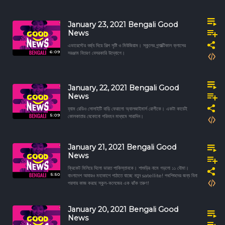
January 23, 2021 Bengali Good
News
এভারেস্টের বর্জ্য দিয়ে শিল্প সৃষ্টি ও মিউজিয়াম। স্কুলের প্র্যাক্টিকাল ক্লাসের
6:09
সরঞ্জাম বিতরণ বেসরকারি উদ্যোগে।
January, 22, 2021 Bengali Good
News
হ্যাম রেডিও সোসাইটি বাড়ি ফেরালো অ্যালজাইমার্স রোগীকে। একটা কার্ডেই
5:09
কোলকাতার যেকোনো পরিবহন মাধ্যমে সারাদিন।
January 21, 2021 Bengali Good
News
ক্রিকেট মিলিয়ে দিলো ভারত পাকিস্তানকে। শাশুড়ির নামে গড়লো ১১ বৌমা।
5:50
বাংলাদেশ আবারও মহাকাশে পাঠাতে যাচ্ছে নতুন satellite! পথশিশুদের জন্য বিনা
পয়সায় কাজ করছে স্কুল-কলেজের এক ঝাঁক তরুণ!
January 20, 2021 Bengali Good
News