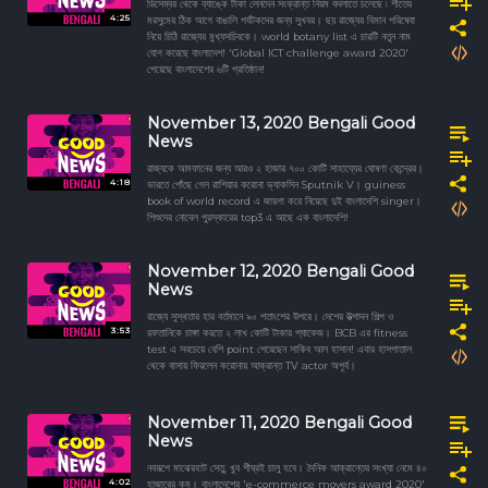
ডিসেম্বর থেকে ব্যাঙ্কে টাকা লেনদেন সংক্রান্ত নিয়ম বদলাতে চলেছে ৷ শীতের
4:25
মরসুমের ঠিক আগে বাঙালি পর্যটকদের জন্য সুখবর। ছয় রাজ্যের বিমান পরিষেবা
নিয়ে চিঠি রাজ্যের মুখ্যসচিবকে। world botany list এ চারটি নতুন নাম
যোগ করেছে বাংলাদেশ! 'Global ICT challenge award 2020'
পেয়েছে বাংলাদেশের ৬টি প্রতিষ্ঠান!
November 13, 2020 Bengali Good
News
রাজ্যকে আমফানের জন্য আরও ২ হাজার ৭০০ কোটি সাহায্যের ঘোষণা কেন্দ্রের।
4:18
ভারতে পোঁছে গেল রাশিয়ার করোনা ভ্যাকসিন Sputnik V। guiness
book of world record এ জায়গা করে নিয়েছে দুই বাংলাদেশি singer।
শিশুদের নোবেল পুরস্কারের top3 এ আছে এক বাংলাদেশি!
November 12, 2020 Bengali Good
News
রাজ্যে সুস্থতার হার বর্তমানে ৯০ শতাংশের উপরে। দেশের উত্পাদন শিল্প ও
3:53
রফতানিকে চাঙ্গা করতে ২ লাখ কোটি টাকার প্যাকেজ। BCB এর fitness
test এ সবচেয়ে বেশি point পেয়েছেন সাকিব আল হাসান! এবার হাসপাতাল
থেকে বাসায় ফিরলেন করোনায় আক্রান্ত TV actor অপূর্ব।
November 11, 2020 Bengali Good
News
নবরূপে মাঝেরহাট সেতু, খুব শীঘ্রই চালু হবে। দৈনিক আক্রান্তের সংখ্যা নেমে ৪০
4:02
হাজারের কম। বাংলাদেশের 'e-commerce movers award 2020'