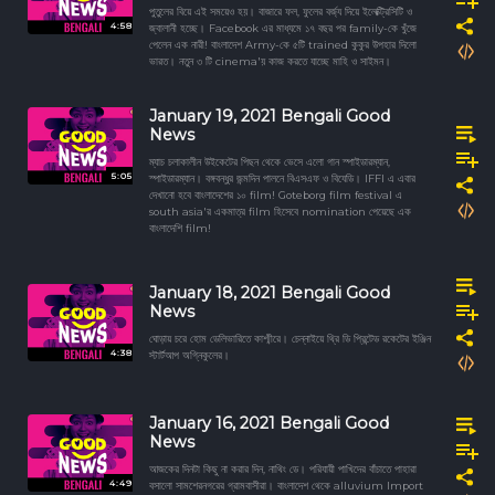
পুতুলের বিয়ে এই সময়েও হয়। বাজারে ফল, ফুলের বর্জ্য দিয়ে ইলেক্ট্রিসিটি ও
4:58
জ্বালানী হচ্ছে। Facebook এর মাধ্যমে ১৭ বছর পর family-কে খুঁজে
পেলেন এক নারী! বাংলাদেশ Army-কে ৫টি trained কুকুর উপহার দিলো
ভারত। নতুন ৩ টি cinema'য় কাজ করতে যাচ্ছে মাহি ও সাইমন।
January 19, 2021 Bengali Good
News
ম্যাচ চলাকালীন উইকেটের পিছন থেকে ভেসে এলো গান স্পাইডারম্যান,
5:05
স্পাইডারম্যান। বঙ্গবন্ধুর জন্মদিন পালনে বিএসএফ ও বিযেডি। IFFI এ এবার
দেখানো হবে বাংলাদেশের ১০ film! Goteborg film festival এ
south asia'র একমাত্র film হিসেবে nomination পেয়েছে এক
বাংলাদেশি film!
January 18, 2021 Bengali Good
News
ঘোড়ায় চরে হোম ডেলিভারিতে কাশ্মীরে। চেন্নাইয়ে থ্রি ডি প্রিন্টেড রকেটের ইঞ্জিন
4:38
স্টার্টআপ অগ্নিকুলের।
January 16, 2021 Bengali Good
News
আজকের দিনটা কিছু না করার দিন, নাথিং ডে। পরিযায়ী পাখিদের বাঁচাতে পাহারা
4:49
বসালো সামশেরনগরের গ্রামবাসীরা। বাংলাদেশ থেকে alluvium Import