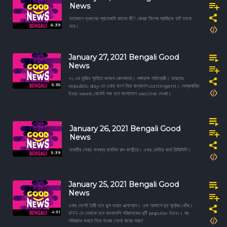
News
মহাকাশে ভ্রমনের প্যাকেজটা জানেন কী? জেব্রা ফিশের ম্যাজিকে হার্ট ভালো
6:39
হবে।
January 27, 2021 Bengali Good
News
৭২ এর মুজিব স্মৃতিতে ভাসবে কোলকাতা। গঙ্গাবক্ষে লাইব্রেরী। ভারতের
5:35
republic day-তে এবার অংশ নিয়ে বাংলাদেশ contingent। ফেব্রুয়ারির
first week থেকেই শুরু হবে বাংলাদেশে vaccine দেওয়া।
January 26, 2021 Bengali Good
News
ভারতীয় সেনার অনবদ্য মানবিক রূপ কাশ্মীরে। এবার ভোটার কার্ড ডিজিটালি।
5:39
January 25, 2021 Bengali Good
News
এবার দেশেই তৈরী হবে বন্দে ভারত এক্সপ্রেস। এক আকাশে ছয় সূর্য্যের খোঁজ।
4:51
IFFI-তে দেখানো হবে বাংলাদেশি পরিচালকের দুটি popular film। ঘর
পরিষ্কার করতে গিয়ে পাওয়া গেলো বাঘের বাচ্চা!