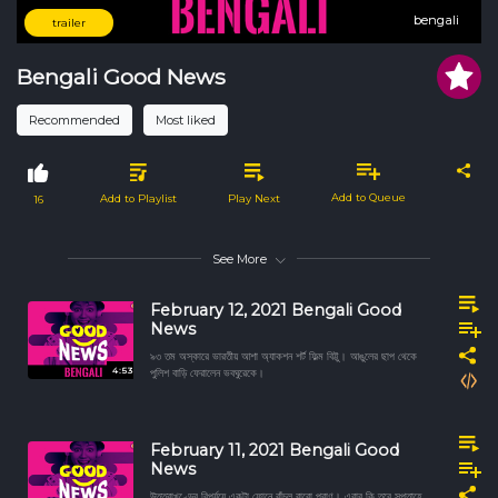
bengali
bengali
trailer
Bengali Good News
Recommended
Most liked
Add to Queue
Add to Playlist
Play Next
16
See More
February 12, 2021 Bengali Good
News
৯৩ তম অস্কারে ভারতীয় আশা অ্যাকশন শর্ট ফিল্ম বিট্টু। আঙুলের ছাপ থেকে
4:53
পুলিশ বাড়ি ফেরালেন ভবঘুরেকে।
February 11, 2021 Bengali Good
News
উত্তরাখণ্ডের বিপর্যয়ে একটা ফোনে বাঁচল বারো প্রাণ। এবার কি তবে সপ্তাহে