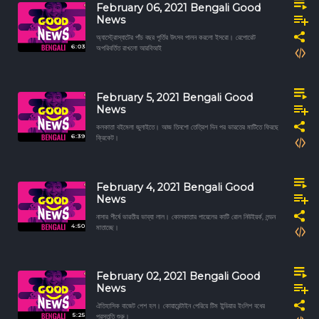
February 06, 2021 Bengali Good
News
অ্যাস্ট্রোস্যাটের পাঁচ বছর পূর্তির উৎসব পালন করলো ইসরো। রেপোরেট
6:03
অপরিবর্তিত রাখলো আরবিআই
February 5, 2021 Bengali Good
News
কলকাতা বইমেলা জুলাইতে। আজ তিনশো তেত্রিশ দিন পর ভারতের মাটিতে ফিরছে
6:39
ক্রিকেট।
February 4, 2021 Bengali Good
News
নাসার শীর্ষে ভারতীয় ভাব্যা লাল। কোলকাতার পায়েলের কাটি রোল নিউইয়র্ক, লন্ডন
4:50
মাতাচ্ছে।
February 02, 2021 Bengali Good
News
ঐতিহাসিক বাজেট পেশ হল। কোয়ারেন্টাইন পেরিয়ে টিম ইন্ডিয়ার ইংলিশ বধের
5:25
প্রস্তুতি শুরু।