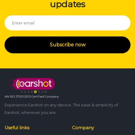
updates
Subscribe now
Experience Earshot on any device. The ease & simplicity of
Earshot, wherever you are.
Useful links
Company