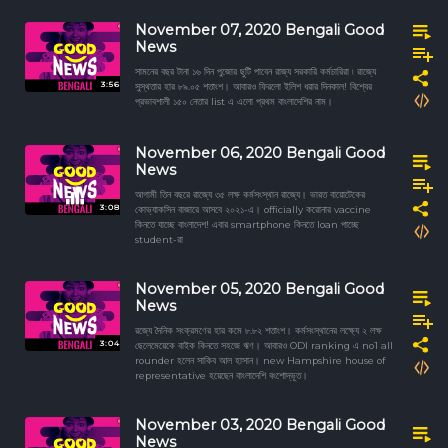
November 07, 2020 Bengali Good
News
সামনের বছর টানা ১৬ দিন পুজোর ছুটি পাবেন রাজ্য সরকারি কর্মচারিরা ৷ রাজ্যে
3:56
সুস্থতার হার ৮৯.০৫ শতাংশ। আবারও ফিরলো ইলিশ ধরার দিনকাল! বিশ্বের
প্রভাবশালী ১৫০ নেতার list এ এলো প্রথম বাংলাদেশির নাম।
November 06, 2020 Bengali Good
News
আগামী তিন বছরে রাজ্যে ৩৫ লক্ষ কর্মসংস্থান রাজ্যে। ভারত বায়োটেকের
3:08
কোভ্যাকসিন বাজারে আসবে ২০২১-এ। officially করোনার vaccine
কিনতে যাচ্ছে বাংলাদেশ! এবার smartphone কিনতে loan পাচ্ছে
student-রা
November 05, 2020 Bengali Good
News
রজ্যে দৈনিক সংক্রমণের হার কমে ৮.৮২ শতাংশ। কর্মসংস্থানের লক্ষ্যে ২ লক্ষ
3:04
ছেলেমেয়েকে বাইক কিনতে সহজে ঋণ। আবারও ODI ranking এ no1 all
rounder হলেন সাকিব আল হাসান। new Hampshire house of
representative হয়েছেন বাংলাদেশি বংশোদ্ভূত।
November 03, 2020 Bengali Good
News