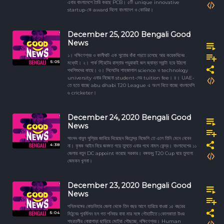
এবার বাংলাদেশে তৈরি করছে PCB। ৫টি unique innovative
startup-কে award দিলো বাংলাদেশ ও কোরিয়া।
December 25, 2020 Bengali Good
News
১। দক্ষিণেশ্বর ও কালীঘাট এক সুতোয় বাঁধা পড়তে চলেছে আর কয়েকদিনের
5:05
মধ্যেই। ২। পার্ক স্ট্রিটের রাস্তায় পড়ুয়ারাই জল জ্যান্ত স্যান্টা হয়ে উঠলো
পথশিশুদের কাছে। ৩। সিলেটের শাহজালাল science ও technology
university এবার নিচ্ছেনা student-দের tuition fee। ৪। UAE-
তে হতে যাচ্ছে abu dhabi T20 League এ অংশ নিতে যাচ্ছে বাংলাদেশি
৬ cricketer।
December 24, 2020 Bengali Good
News
সাংসদ বাবুল সুপ্রিয় জানিয়ে দিয়েছেন জিতেন্দ্র বিজেপি তে এলে তিনি মেনে নেবেন
4:38
না। কৃষক আইন নিয়ে জনমত গড়ে তুলতে এবার পথে নামল কেন্দ্র। বাংলাদেশের ১১
জেলায় নতুন DC appoint করেছে সরকার। বঙ্গবন্ধু T20 Cup ঘরে তুললো
জেমকন খুলনা।
December 23, 2020 Bengali Good
News
পশ্চিমবঙ্গের কোচবিহার জেলা থেকে তিন বছর আগে হারিয়ে যাওয়া ১৫ বছরের
5:04
মিঠুনের পুনর্মিলন হল গত শনিবার বাবা মার সঙ্গে গৌহাটিতে। কোলকাতা উওর
শহরতলীর নোয়াপাড়া ছাড়িয়ে মেট্রো পৌছচ্ছে, দক্ষিণেশ্বর। Human